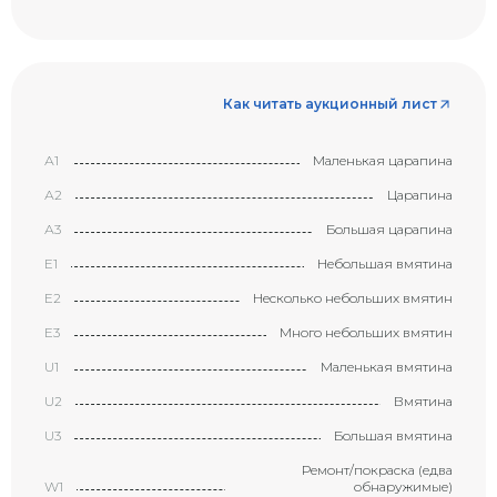
Как читать аукционный лист
А1
Маленькая царапина
А2
Царапина
А3
Большая царапина
Е1
Небольшая вмятина
Е2
Несколько небольших вмятин
Е3
Много небольших вмятин
U1
Маленькая вмятина
U2
Вмятина
U3
Большая вмятина
Ремонт/покраска (едва
W1
обнаружимые)