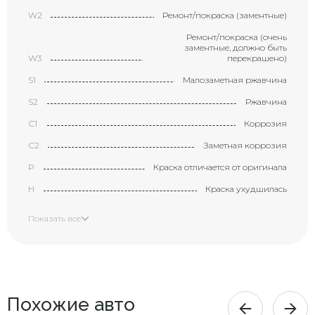
W2
Ремонт/покраска (заментные)
Ремонт/покраска (очень
заментные, должно быть
W3
перекрашено)
S1
Малозаметная ржавчина
S2
Ржавчина
С1
Коррозия
С2
Заметная коррозия
P
Краска отличается от оригинала
H
Краска ухудшилась
X
Элемент требует замены
Показать все
XX
Замененный элемент
Маленькая вмятина с
царапиной (размером с
B1
большой палец)
Вмятина с царапиной
Похожие авто
B2
(размером с ладонь)