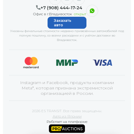
+7 (908) 444-17-24
Офис в г.Владивосток
открыт
Заказать
авто
Указаны финальные стоимости недавно привезённых автомобилей под
полную пошлину, со всеми расходами и с учётом доставки
во
Владивосток
.
Instagram и Facebook, продукты компании
Meta*, которая признана экстремистской
организацией в России.
2026 ES TRANSIT. Все права защищены.
Авто из Японии
Работает на платформе