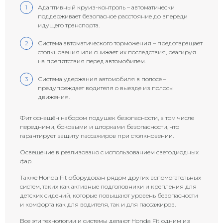
Адаптивный круиз-контроль – автоматически
поддерживает безопасное расстояние до впереди
идущего транспорта.
Система автоматического торможения – предотвращает
столкновения или снижает их последствия, реагируя
на препятствия перед автомобилем.
Система удержания автомобиля в полосе –
предупреждает водителя о выезде из полосы
движения.
Фит оснащён набором подушек безопасности, в том числе
передними, боковыми и шторками безопасности, что
гарантирует защиту пассажиров при столкновении.
Освещение в реализовано с использованием светодиодных
фар.
Также Honda Fit оборудован рядом других вспомогательных
систем, таких как активные подголовники и крепления для
детских сидений, которые повышают уровень безопасности
и комфорта как для водителя, так и для пассажиров.
Все эти технологии и системы делают Honda Fit одним из