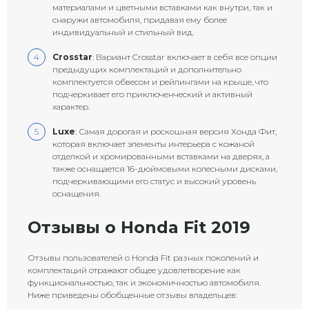
материалами и цветными вставками как внутри, так и
снаружи автомобиля, придавая ему более
индивидуальный и стильный вид.
Crosstar
: Вариант Crosstar включает в себя все опции
предыдущих комплектаций и дополнительно
комплектуется обвесом и рейлингами на крыше, что
подчеркивает его приключенческий и активный
характер.
Luxe
: Самая дорогая и роскошная версия Хонда Фит,
которая включает элементы интерьера с кожаной
отделкой и хромированными вставками на дверях, а
также оснащается 16-дюймовыми колесными дисками,
подчеркивающими его статус и высокий уровень
оснащения.
Отзывы о Honda Fit 2019
Отзывы пользователей о Honda Fit разных поколений и
комплектаций отражают общее удовлетворение как
функциональностью, так и экономичностью автомобиля.
Ниже приведены обобщенные отзывы владельцев: