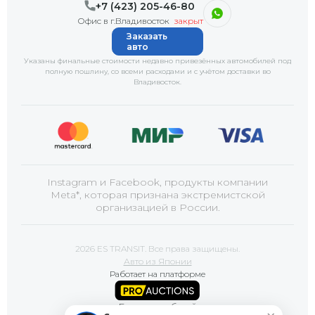
+7 (423) 205-46-80
Офис в г.Владивосток
закрыт
Заказать
авто
Указаны финальные стоимости недавно привезённых автомобилей под
полную пошлину, со всеми расходами и с учётом доставки
во
Владивосток
.
Instagram и Facebook, продукты компании
Meta*, которая признана экстремистской
организацией в России.
2026 ES TRANSIT. Все права защищены.
Авто из Японии
Работает на платформе
Базы автомобилей