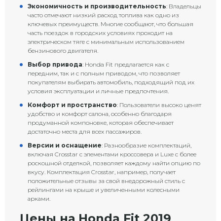
Экономичность и производительность
: Владельцы
часто отмечают низкий расход топлива как одно из
ключевых преимуществ. Многие сообщают, что большая
часть поездок в городских условиях проходит на
электрическом тяге с минимальным использованием
бензинового двигателя.
Выбор привода
: Honda Fit предлагается как с
передним, так и с полным приводом, что позволяет
покупателям выбирать автомобиль, подходящий под их
условия эксплуатации и личные предпочтения.
Комфорт и пространство
: Пользователи высоко ценят
удобство и комфорт салона, особенно благодаря
продуманной компоновке, которая обеспечивает
достаточно места для всех пассажиров.
Версии и оснащение
: Разнообразие комплектаций,
включая Crosstar с элементами кроссовера и Luxe с более
роскошной отделкой, позволяет каждому найти опцию по
вкусу. Комплектация Crosstar, например, получает
положительные отзывы за свой внедорожный стиль с
рейлингами на крыше и увеличенными колесными
арками.
Цены на Honda Fit 2019