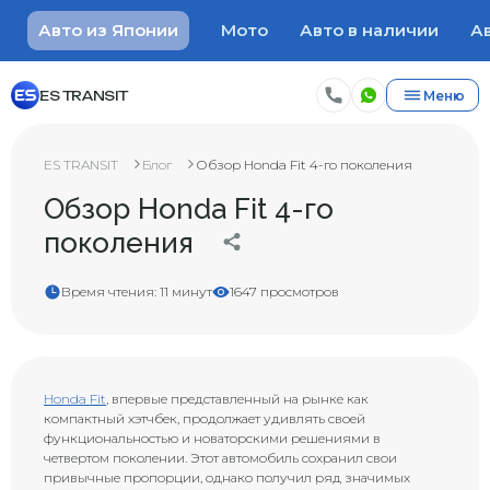
Авто из Японии
Мото
Авто в наличии
Ав
ES TRANSIT
Меню
ES TRANSIT
Блог
Обзор Honda Fit 4-го поколения
Обзор Honda Fit 4-го
поколения
Время чтения: 11 минут
1647 просмотров
Honda Fit
, впервые представленный на рынке как
компактный хэтчбек, продолжает удивлять своей
функциональностью и новаторскими решениями в
четвертом поколении. Этот автомобиль сохранил свои
привычные пропорции, однако получил ряд значимых