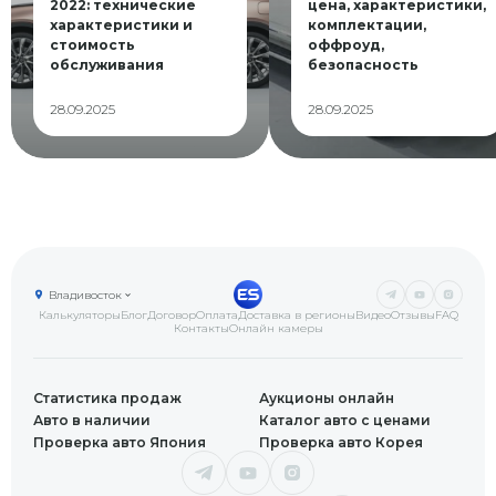
2022: технические
цена, характеристики,
характеристики и
комплектации,
стоимость
оффроуд,
обслуживания
безопасность
28.09.2025
28.09.2025
Владивосток
Калькуляторы
Блог
Договор
Оплата
Доставка в регионы
Видео
Отзывы
FAQ
Контакты
Онлайн камеры
Статистика продаж
Аукционы онлайн
Авто в наличии
Каталог авто с ценами
Проверка авто Япония
Проверка авто Корея