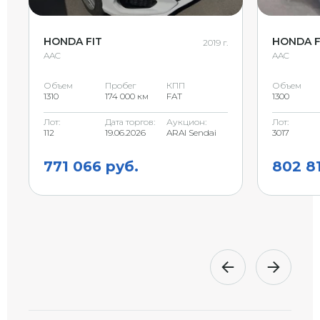
HONDA FIT
HONDA F
2019 г.
AAC
AAC
Объем
Пробег
КПП
Объем
1310
174 000 км
FAT
1300
Лот:
Дата торгов:
Аукцион:
Лот:
112
19.06.2026
ARAI Sendai
3017
771 066 руб.
802 81