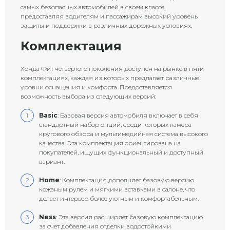
самых безопасных автомобилей в своем классе,
предоставляя водителям и пассажирам высокий уровень
защиты и поддержки в различных дорожных условиях.
Комплектация
Хонда Фит четвертого поколения доступен на рынке в пяти
комплектациях, каждая из которых предлагает различные
уровни оснащения и комфорта. Предоставляется
возможность выбора из следующих версий:
Basic
: Базовая версия автомобиля включает в себя
стандартный набор опций, среди которых камера
кругового обзора и мультимедийная система высокого
качества. Эта комплектация ориентирована на
покупателей, ищущих функциональный и доступный
вариант.
Home
: Комплектация дополняет базовую версию
кожаным рулем и мягкими вставками в салоне, что
делает интерьер более уютным и комфортабельным.
Ness
: Эта версия расширяет базовую комплектацию
за счет добавления отделки водостойкими