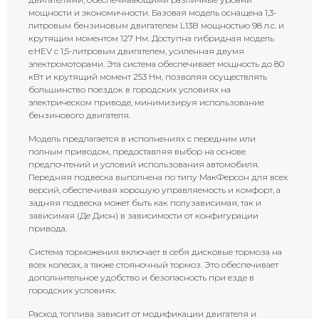
мощности и экономичности. Базовая модель оснащена 1,3-
литровым бензиновым двигателем L13B мощностью 98 л.с. и
крутящим моментом 127 Нм. Доступна гибридная модель
e:HEV с 1,5-литровым двигателем, усиленная двумя
электромоторами. Эта система обеспечивает мощность до 80
кВт и крутящий момент 253 Нм, позволяя осуществлять
большинство поездок в городских условиях на
электрическом приводе, минимизируя использование
бензинового двигателя.
Модель предлагается в исполнениях с передним или
полным приводом, предоставляя выбор на основе
предпочтений и условий использования автомобиля.
Передняя подвеска выполнена по типу МакФерсон для всех
версий, обеспечивая хорошую управляемость и комфорт, а
задняя подвеска может быть как полузависимая, так и
зависимая (Де Дион) в зависимости от конфигурации
привода.
Система торможения включает в себя дисковые тормоза на
всех колесах, а также стояночный тормоз. Это обеспечивает
дополнительное удобство и безопасность при езде в
городских условиях.
Расход топлива зависит от модификации двигателя и