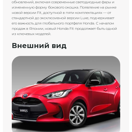
обновлений, включая современные светодиодные фары и
измененную форму бокового окошка. Появление на рынке
новой версии Fit, доступной в пяти комплектациях — от
стандартной до эксклюзивной версии Luxe, подчеркивает
его важность для глобального портфеля Honda. С началом
продаж в Японии, новый Honda Fit продолжает быть одной
из ключевых моделей.
Внешний вид