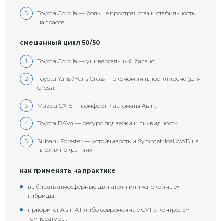
Toyota Corolla — больше пространства и стабильность
на трассе.
смешанный цикл 50/50
Toyota Corolla — универсальный баланс;
Toyota Yaris / Yaris Cross — экономия плюс клиренс (для
Cross);
Mazda CX-5 — комфорт и автоматы Aisin;
Toyota RAV4 — ресурс подвески и ликвидность;
Subaru Forester — устойчивость и Symmetrical AWD на
плохих покрытиях.
как применять на практике
выбирать атмосферные двигатели или «спокойные»
гибриды;
приоритет Aisin AT либо современные CVT с контролем
температуры;