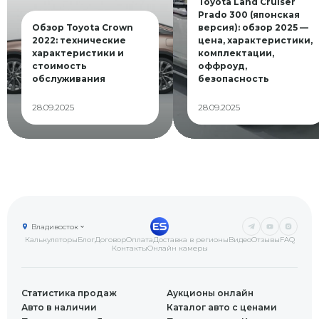
Toyota Land Cruiser
Prado 300 (японская
Обзор Toyota Crown
версия): обзор 2025 —
2022: технические
цена, характеристики,
характеристики и
комплектации,
стоимость
оффроуд,
обслуживания
безопасность
28.09.2025
28.09.2025
Владивосток
Калькуляторы
Блог
Договор
Оплата
Доставка в регионы
Видео
Отзывы
FAQ
Контакты
Онлайн камеры
Статистика продаж
Аукционы онлайн
Авто в наличии
Каталог авто с ценами