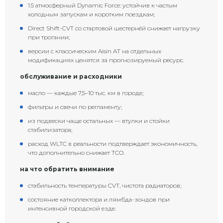
1.5 атмосферный Dynamic Force: устойчив к частым
холодным запускам и коротким поездкам;
Direct Shift-CVT со стартовой шестернёй снижает нагрузку
при трогании;
версии с классическим Aisin AT на отдельных
модификациях ценятся за прогнозируемый ресурс.
обслуживание и расходники
масло — каждые 7,5–10 тыс. км в городе;
фильтры и свечи по регламенту;
из подвески чаще остальных — втулки и стойки
стабилизатора;
расход WLTC в реальности подтверждает экономичность,
что дополнительно снижает TCO.
на что обратить внимание
стабильность температуры CVT, чистота радиаторов;
состояние катколлектора и лямбда-зондов при
интенсивной городской езде.