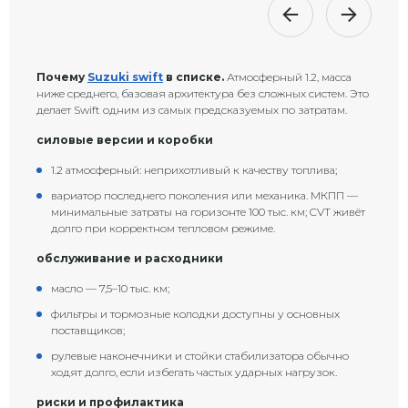
Почему
Suzuki swift
в списке.
Атмосферный 1.2, масса
ниже среднего, базовая архитектура без сложных систем. Это
делает Swift одним из самых предсказуемых по затратам.
силовые версии и коробки
1.2 атмосферный: неприхотливый к качеству топлива;
вариатор последнего поколения или механика. МКПП —
минимальные затраты на горизонте 100 тыс. км; CVT живёт
долго при корректном тепловом режиме.
обслуживание и расходники
масло — 7,5–10 тыс. км;
фильтры и тормозные колодки доступны у основных
поставщиков;
рулевые наконечники и стойки стабилизатора обычно
ходят долго, если избегать частых ударных нагрузок.
риски и профилактика