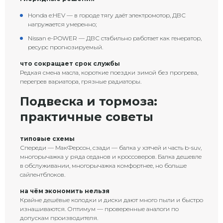
Honda e:HEV — в городе тягу даёт электромотор, ДВС
нагружается умеренно;
Nissan e-POWER — ДВС стабильно работает как генератор,
ресурс прогнозируемый.
что сокращает срок службы
Редкая смена масла, короткие поездки зимой без прогрева,
перегрев вариатора, грязные радиаторы.
Подвеска и тормоза:
практичные советы
типовые схемы
Спереди — МакФерсон, сзади — балка у хэтчей и часть b-suv,
многорычажка у ряда седанов и кроссоверов. Балка дешевле
в обслуживании, многорычажка комфортнее, но больше
сайлентблоков.
на чём экономить нельзя
Крайне дешёвые колодки и диски дают много пыли и быстро
изнашиваются. Оптимум — проверенные аналоги по
допускам производителя.