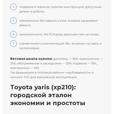
подвеска и тормоза: простая конструкция, доступные
детали и работы;
электроника: без редких узлов, которые удорожают
ремонт;
экономичность: WLTC/город, реальная тяга на низах;
совместимость комплектаций: без экзотики по свету и
мультимедиа.
Весовая шкала оценки:
двигатель — 30%, трансмиссия —
25%, обслуживание и расходники — 20%, подвеска — 15%,
электроника — 10%.
Так формируется итоговый рейтинг «неубиваемости» и
низкого TCO для российской эксплуатации.
Toyota yaris (xp210):
городской эталон
экономии и простоты