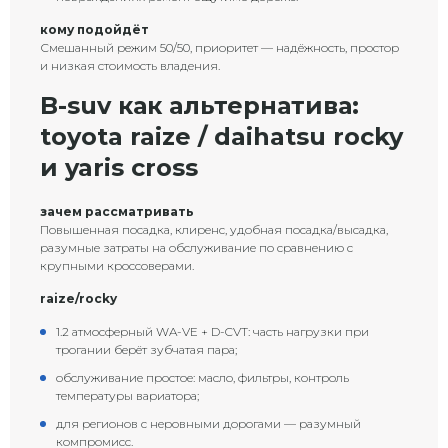
кому подойдёт
Смешанный режим 50/50, приоритет — надёжность, простор
и низкая стоимость владения.
B-suv как альтернатива:
toyota raize / daihatsu rocky
и yaris cross
зачем рассматривать
Повышенная посадка, клиренс, удобная посадка/высадка,
разумные затраты на обслуживание по сравнению с
крупными кроссоверами.
raize/rocky
1.2 атмосферный WA-VE + D-CVT: часть нагрузки при
трогании берёт зубчатая пара;
обслуживание простое: масло, фильтры, контроль
температуры вариатора;
для регионов с неровными дорогами — разумный
компромисс.