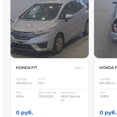
HONDA FIT
HONDA F
2015 г.
Пробег
КПП
Пробег
126 000 км
FAT
163 000 км
Лот:
Дата торгов:
Аукцион:
Лот:
20114
13.06.2026
ARAI Oyama
20309
VT
0 руб.
0 руб.