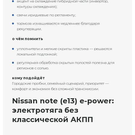
акцент на охлаждение гибридной части (инвертор,
контуры охлаждения);
свечи иридиевые по регламенту;
тормоза изнашиваются медленнее благодаря
рекуперации.
о чём помнить
уплотнители и мелкие скрипы пластика — решаются
локальной подгонкой;
регулярная обработка скрытых полостей полезна для
регионов с солью.
кому подойдёт
Городские пробки, семейный сценарий, приоритет —
комфорт и экономия без сложной трансмиссии.
Nissan note (e13) e-power:
электротяга без
классической АКПП