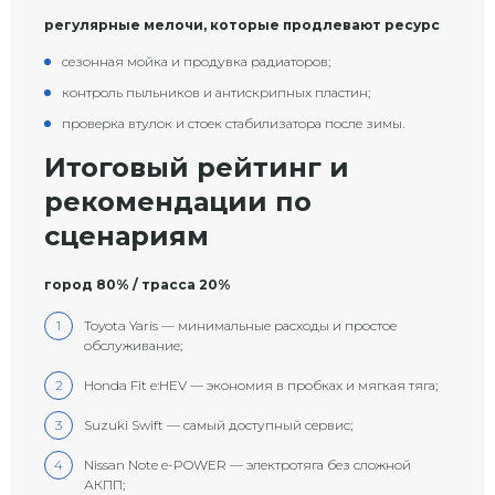
регулярные мелочи, которые продлевают ресурс
сезонная мойка и продувка радиаторов;
контроль пыльников и антискрипных пластин;
проверка втулок и стоек стабилизатора после зимы.
Итоговый рейтинг и
рекомендации по
сценариям
город 80% / трасса 20%
Toyota Yaris — минимальные расходы и простое
обслуживание;
Honda Fit e:HEV — экономия в пробках и мягкая тяга;
Suzuki Swift — самый доступный сервис;
Nissan Note e-POWER — электротяга без сложной
АКПП;