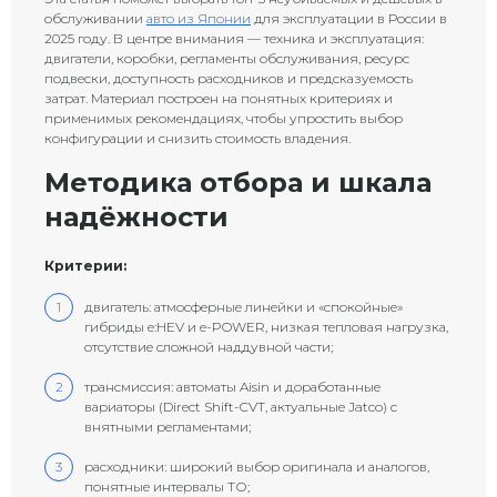
обслуживании
авто из Японии
для эксплуатации в России в
2025 году. В центре внимания — техника и эксплуатация:
двигатели, коробки, регламенты обслуживания, ресурс
подвески, доступность расходников и предсказуемость
затрат. Материал построен на понятных критериях и
применимых рекомендациях, чтобы упростить выбор
конфигурации и снизить стоимость владения.
Методика отбора и шкала
надёжности
Критерии:
двигатель: атмосферные линейки и «спокойные»
гибриды e:HEV и e-POWER, низкая тепловая нагрузка,
отсутствие сложной наддувной части;
трансмиссия: автоматы Aisin и доработанные
вариаторы (Direct Shift-CVT, актуальные Jatco) с
внятными регламентами;
расходники: широкий выбор оригинала и аналогов,
понятные интервалы ТО;