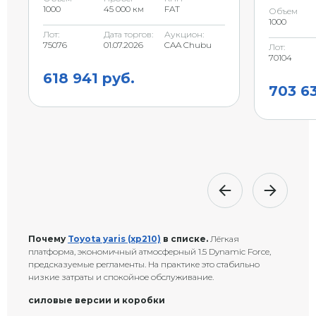
1000
45 000 км
FAT
Объем
1000
Лот:
Дата торгов:
Аукцион:
75076
01.07.2026
CAA Chubu
Лот:
70104
618 941 руб.
703 63
Почему
Toyota yaris (xp210)
в списке.
Лёгкая
платформа, экономичный атмосферный 1.5 Dynamic Force,
предсказуемые регламенты. На практике это стабильно
низкие затраты и спокойное обслуживание.
силовые версии и коробки