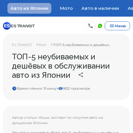
Авто из Японии
Мото
Авто в наличии
Ав
ES TRANSIT
Меню
ES TRANSIT
Блог
ТОП-5 неубиваемых и дешёвых...
ТОП-5 неубиваемых и
дешёвых в обслуживании
авто из Японии
Время чтения: 15 минут
1832 просмотра
Автор статьи: Иоши, эксперт по покупке авто на
аукционах Японии
Эта статья поможет выбрать топ-5 неубиваемых и дешёвых в