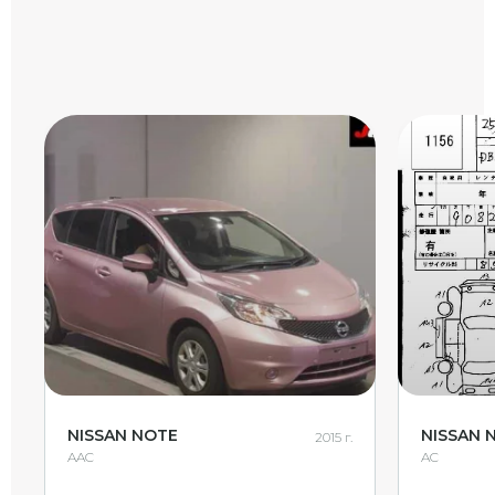
NISSAN NOTE
NISSAN 
2015 г.
AAC
AC