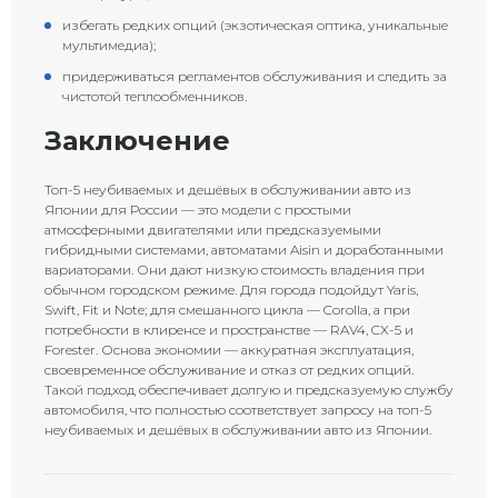
избегать редких опций (экзотическая оптика, уникальные
мультимедиа);
придерживаться регламентов обслуживания и следить за
чистотой теплообменников.
Заключение
Топ-5 неубиваемых и дешёвых в обслуживании авто из
Японии для России — это модели с простыми
атмосферными двигателями или предсказуемыми
гибридными системами, автоматами Aisin и доработанными
вариаторами. Они дают низкую стоимость владения при
обычном городском режиме. Для города подойдут Yaris,
Swift, Fit и Note; для смешанного цикла — Corolla, а при
потребности в клиренсе и пространстве — RAV4, CX-5 и
Forester. Основа экономии — аккуратная эксплуатация,
своевременное обслуживание и отказ от редких опций.
Такой подход обеспечивает долгую и предсказуемую службу
автомобиля, что полностью соответствует запросу на топ-5
неубиваемых и дешёвых в обслуживании авто из Японии.