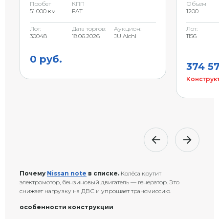
Пробег
КПП
Объем
51 000 км
FAT
1200
Лот:
Дата торгов:
Аукцион:
Лот:
30048
18.06.2026
JU Aichi
1156
0 руб.
374 5
Конструкт
Почему
Nissan note
в списке.
Колёса крутит
электромотор, бензиновый двигатель — генератор. Это
снижает нагрузку на ДВС и упрощает трансмиссию.
особенности конструкции