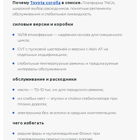
Почему
Toyota corolla
в списке.
Платформа TNGA,
широкий выбор расходников, понятные регламенты
обслуживания и стабильная ликвидность.
силовые версии и коробки
1.6/1.8 атмосферные — надёжная основа для смешанного
цикла;
CVT с пусковой шестернёй и версии с Aisin AT на
отдельных модификациях;
стабильные температурные режимы и предсказуемые
интервалы обслуживания.
обслуживание и расходники
масло — 7,5–10 тыс. км для городского режима;
из слабых мест — втулки и стойки стабилизатора при
плохих дорогах;
электроника без экзотики в средних комплектациях.
чего избегать
редкие фары и мультимедийные блоки: при
повреждениях ремонт ощутимо дороже.