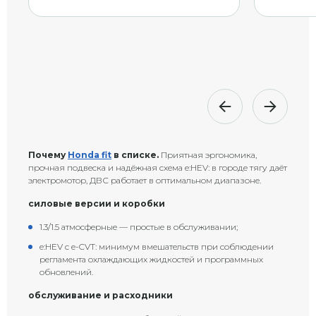
Почему
Honda fit
в списке.
Приятная эргономика,
прочная подвеска и надёжная схема e:HEV: в городе тягу даёт
электромотор, ДВС работает в оптимальном диапазоне.
силовые версии и коробки
1.3/1.5 атмосферные — простые в обслуживании;
e:HEV с e-CVT: минимум вмешательств при соблюдении
регламента охлаждающих жидкостей и программных
обновлений.
обслуживание и расходники