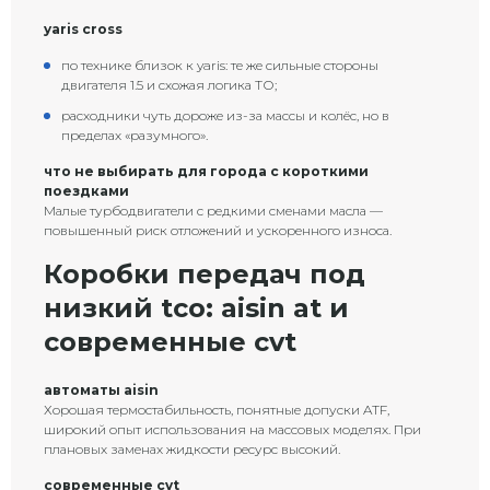
yaris cross
по технике близок к yaris: те же сильные стороны
двигателя 1.5 и схожая логика ТО;
расходники чуть дороже из-за массы и колёс, но в
пределах «разумного».
что не выбирать для города с короткими
поездками
Малые турбодвигатели с редкими сменами масла —
повышенный риск отложений и ускоренного износа.
Коробки передач под
низкий tco: aisin at и
современные cvt
автоматы aisin
Хорошая термостабильность, понятные допуски ATF,
широкий опыт использования на массовых моделях. При
плановых заменах жидкости ресурс высокий.
современные cvt