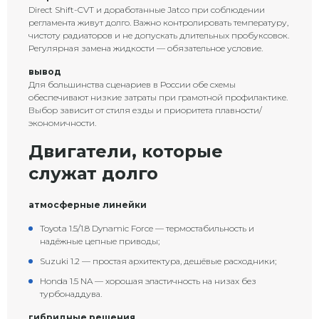
Direct Shift-CVT и доработанные Jatco при соблюдении
регламента живут долго. Важно контролировать температуру,
чистоту радиаторов и не допускать длительных пробуксовок.
Регулярная замена жидкости — обязательное условие.
вывод
Для большинства сценариев в России обе схемы
обеспечивают низкие затраты при грамотной профилактике.
Выбор зависит от стиля езды и приоритета плавности/
экономичности.
Двигатели, которые
служат долго
атмосферные линейки
Toyota 1.5/1.8 Dynamic Force — термостабильность и
надёжные цепные приводы;
Suzuki 1.2 — простая архитектура, дешёвые расходники;
Honda 1.5 NA — хорошая эластичность на низах без
турбонаддува.
гибридные решения