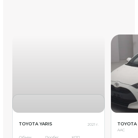
TOYOTA YARIS
TOYOTA 
2021 г.
AAC
Объем
Пробег
КПП