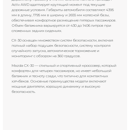
Activ AWD адаптирует крутящий момент под текущие
дорожные условия. Габариты автомобиля составляют 4395
мм в длину, 1795 мм в ширину и 2655 мм колесной базы,
обеспечивая комфортное размещение пятерых пассажиров.
Объем багажника варьируется от 430 до 1406 литров при
сложенных задних сиденьях.
CX-30 оснащен множеством систем безопасности, включая
полный набор подушек безопасности, систему контроля
случайного запуска, автоматическое торможение и
мониторинг с обзором на 360 градусов.
Mazda CX-30 — стильный и спортивный кроссовер, который
комфортен для четырех пассажиров, но имеет небольшой
багажник и тесноту сзади, что типично для компактных
хэтчбеков. Основные преимущества модели включают
мощные двигатели, хорошую динамику и высокую
безопасность.