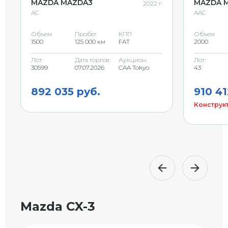
MAZDA MAZDA3
MAZDA 
2022 г.
AC
AAC
Объем
Пробег
КПП
Объем
1500
125 000 км
FAT
2000
Лот:
Дата торгов:
Аукцион:
Лот:
30599
07.07.2026
CAA Tokyo
43
892 035 руб.
910 41
Конструкт
Mazda CX-3