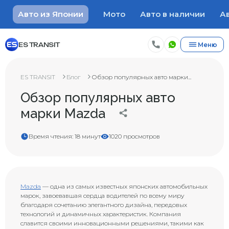
Авто из Японии
Мото
Авто в наличии
Ав
ES TRANSIT
Меню
ES TRANSIT
Блог
Обзор популярных авто марки...
Обзор популярных авто
марки Mazda
Время чтения: 18 минут
1020 просмотров
Mazda
— одна из самых известных японских автомобильных
марок, завоевавшая сердца водителей по всему миру
благодаря сочетанию элегантного дизайна, передовых
технологий и динамичных характеристик. Компания
славится своими инновационными решениями, такими как