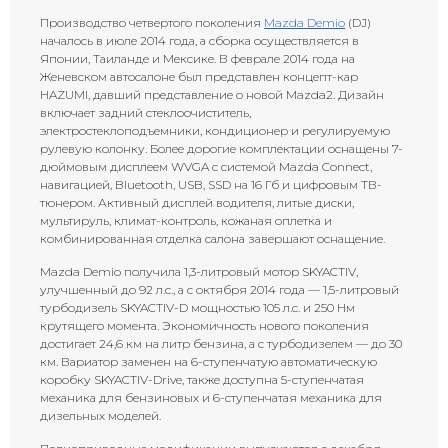
Производство четвертого поколения
Mazda Demio
(DJ)
началось в июле 2014 года, а сборка осуществляется в
Японии, Таиланде и Мексике. В феврале 2014 года на
Женевском автосалоне был представлен концепт-кар
HAZUMI, давший представление о новой Mazda2. Дизайн
включает задний стеклоочиститель,
электростеклоподъемники, кондиционер и регулируемую
рулевую колонку. Более дорогие комплектации оснащены 7-
дюймовым дисплеем WVGA с системой Mazda Connect,
навигацией, Bluetooth, USB, SSD на 16 Гб и цифровым ТВ-
тюнером. Активный дисплей водителя, литые диски,
мультируль, климат-контроль, кожаная оплетка и
комбинированная отделка салона завершают оснащение.
Mazda Demio получила 1,3-литровый мотор SKYACTIV,
улучшенный до 92 л.с., а с октября 2014 года — 1,5-литровый
турбодизель SKYACTIV-D мощностью 105 л.с. и 250 Нм
крутящего момента. Экономичность нового поколения
достигает 24,6 км на литр бензина, а с турбодизелем — до 30
км. Вариатор заменен на 6-ступенчатую автоматическую
коробку SKYACTIV-Drive, также доступна 5-ступенчатая
механика для бензиновых и 6-ступенчатая механика для
дизельных моделей.