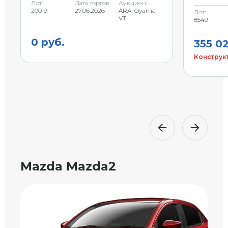
Лот:
Дата торгов:
Аукцион:
20019
27.06.2026
ARAI Oyama
Лот:
VT
8549
0 руб.
355 02
Конструкт
Mazda Mazda2