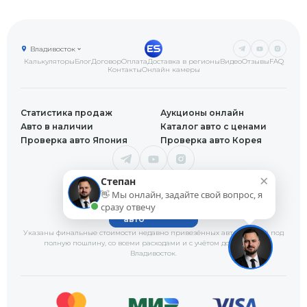
Владивосток
Калькуляторы
Блог
Договор
Оплата
Доставка в регионы
Видео
Отзывы
FAQ
Контакты
Онлайн камеры
Статистика продаж
Аукционы онлайн
Авто в наличии
Каталог авто с ценами
Проверка авто Япония
Проверка авто Корея
×
+7 (423) 205-46-80
Степан
Офис в г.Владивосток
👋 Мы онлайн, задайте свой вопрос, я
открыт
сразу отвечу
Заказать
авто
Указаны финальные стоимости недавно привезённых автомобилей под
полную пошлину, со всеми расходами и с учётом доставки
во
Владивосток
.