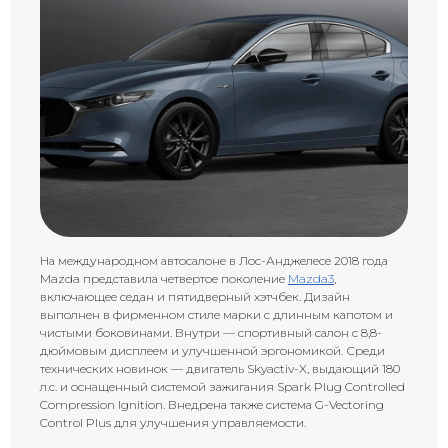
На международном автосалоне в Лос-Анджелесе 2018 года
Mazda представила четвертое поколение
Mazda3
,
включающее седан и пятидверный хэтчбек. Дизайн
выполнен в фирменном стиле марки с длинным капотом и
чистыми боковинами. Внутри — спортивный салон с 8,8-
дюймовым дисплеем и улучшенной эргономикой. Среди
технических новинок — двигатель Skyactiv-X, выдающий 180
л.с. и оснащенный системой зажигания Spark Plug Controlled
Compression Ignition. Внедрена также система G-Vectoring
Control Plus для улучшения управляемости.