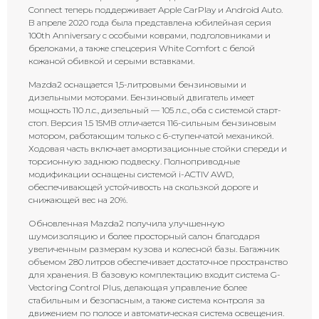
Connect теперь поддерживает Apple CarPlay и Android Auto.
В апреле 2020 года была представлена юбилейная серия
100th Anniversary с особыми коврами, подголовниками и
брелоками, а также спецсерия White Comfort с белой
кожаной обивкой и серыми вставками.
Mazda2 оснащается 1,5-литровыми бензиновыми и
дизельными моторами. Бензиновый двигатель имеет
мощность 110 л.с., дизельный — 105 л.с., оба с системой старт-
стоп. Версия 1.5 15MB отличается 116-сильным бензиновым
мотором, работающим только с 6-ступенчатой механикой.
Ходовая часть включает амортизационные стойки спереди и
торсионную заднюю подвеску. Полноприводные
модификации оснащены системой i-ACTIV AWD,
обеспечивающей устойчивость на скользкой дороге и
снижающей вес на 20%.
Обновленная Mazda2 получила улучшенную
шумоизоляцию и более просторный салон благодаря
увеличенным размерам кузова и колесной базы. Багажник
объемом 280 литров обеспечивает достаточное пространство
для хранения. В базовую комплектацию входит система G-
Vectoring Control Plus, делающая управление более
стабильным и безопасным, а также система контроля за
движением по полосе и автоматическая система освещения.