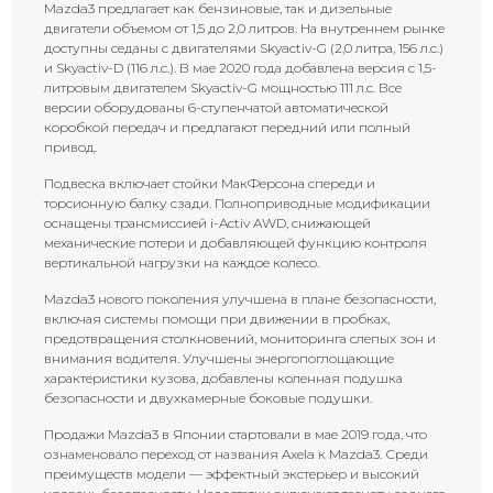
Mazda3 предлагает как бензиновые, так и дизельные
двигатели объемом от 1,5 до 2,0 литров. На внутреннем рынке
доступны седаны с двигателями Skyactiv-G (2,0 литра, 156 л.с.)
и Skyactiv-D (116 л.с.). В мае 2020 года добавлена версия с 1,5-
литровым двигателем Skyactiv-G мощностью 111 л.с. Все
версии оборудованы 6-ступенчатой автоматической
коробкой передач и предлагают передний или полный
привод.
Подвеска включает стойки МакФерсона спереди и
торсионную балку сзади. Полноприводные модификации
оснащены трансмиссией i-Activ AWD, снижающей
механические потери и добавляющей функцию контроля
вертикальной нагрузки на каждое колесо.
Mazda3 нового поколения улучшена в плане безопасности,
включая системы помощи при движении в пробках,
предотвращения столкновений, мониторинга слепых зон и
внимания водителя. Улучшены энергопоглощающие
характеристики кузова, добавлены коленная подушка
безопасности и двухкамерные боковые подушки.
Продажи Mazda3 в Японии стартовали в мае 2019 года, что
ознаменовало переход от названия Axela к Mazda3. Среди
преимуществ модели — эффектный экстерьер и высокий