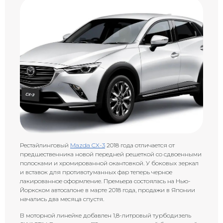
Рестайлинговый
Mazda CX-3
2018 года отличается от
предшественника новой передней решеткой со сдвоенными
полосками и хромированной окантовкой. У боковых зеркал
и вставок для противотуманных фар теперь черное
лакированное оформление. Премьера состоялась на Нью-
Йоркском автосалоне в марте 2018 года, продажи в Японии
начались два месяца спустя.
В моторной линейке добавлен 1,8-литровый турбодизель