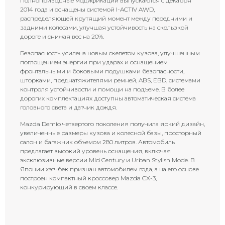
Полноприводные модификации выпускаются с декабря
2014 года и оснащены системой I-ACTIV AWD,
распределяющей крутящий момент между передними и
задними колесами, улучшая устойчивость на скользкой
дороге и снижая вес на 20%.
Безопасность усилена новым скелетом кузова, улучшенным
поглощением энергии при ударах и оснащением
фронтальными и боковыми подушками безопасности,
шторками, преднатяжителями ремней, ABS, EBD, системами
контроля устойчивости и помощи на подъеме. В более
дорогих комплектациях доступны автоматическая система
головного света и датчик дождя.
Mazda Demio четвертого поколения получила яркий дизайн,
увеличенные размеры кузова и колесной базы, просторный
салон и багажник объемом 280 литров. Автомобиль
предлагает высокий уровень оснащения, включая
эксклюзивные версии Mid Century и Urban Stylish Mode. В
Японии хэтчбек признан автомобилем года, а на его основе
построен компактный кроссовер Mazda CX-3,
конкурирующий в своем классе.