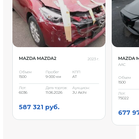
MAZDA MAZDA2
MAZDA 
2023 г.
AAC
Объем
Пробег
КПП
1500
9 000 км
AT
Объем
1500
Лот:
Дата торгов:
Аукцион:
6036
11.06.2026
JU Aichi
Лот:
75022
587 321 руб.
677 9