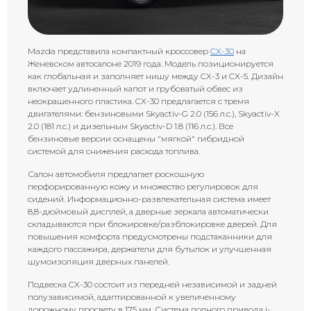
Mazda представила компактный кроссовер
CX-30
на
Женевском автосалоне 2019 года. Модель позиционируется
как глобальная и заполняет нишу между CX-3 и CX-5. Дизайн
включает удлиненный капот и грубоватый обвес из
неокрашенного пластика. CX-30 предлагается с тремя
двигателями: бензиновыми Skyactiv-G 2.0 (156 л.с.), Skyactiv-X
2.0 (181 л.с.) и дизельным Skyactiv-D 1.8 (116 л.с.). Все
бензиновые версии оснащены "мягкой" гибридной
системой для снижения расхода топлива.
Салон автомобиля предлагает роскошную
перфорированную кожу и множество регулировок для
сидений. Информационно-развлекательная система имеет
8,8-дюймовый дисплей, а дверные зеркала автоматически
складываются при блокировке/разблокировке дверей. Для
повышения комфорта предусмотрены подстаканники для
каждого пассажира, держатели для бутылок и улучшенная
шумоизоляция дверных панелей.
Подвеска CX-30 состоит из передней независимой и задней
полузависимой, адаптированной к увеличенному
дорожному просвету в 175 мм. Система полного привода i-