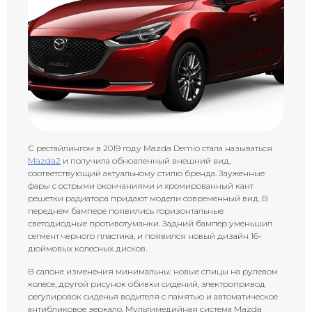
С рестайлингом в 2019 году Mazda Demio стала называться
Mazda2
и получила обновленный внешний вид,
соответствующий актуальному стилю бренда. Зауженные
фары с острыми окончаниями и хромированный кант
решетки радиатора придают модели современный вид. В
переднем бампере появились горизонтальные
светодиодные противотуманки. Задний бампер уменьшил
сегмент черного пластика, и появился новый дизайн 16-
дюймовых колесных дисков.
В салоне изменения минимальны: новые спицы на рулевом
колесе, другой рисунок обивки сидений, электропривод
регулировок сиденья водителя с памятью и автоматическое
антибликовое зеркало. Мультимедийная система Mazda