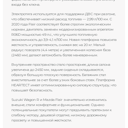
входа без ключа.
Электротяга используется для поддержки ДВС при разгоне,
что обеспечивает низкий расход топлива — 2,99 л/100 км. С
2020 года Flair соответствует более строгим экологическим
нормам, двигатель заменен модернизированным агрегатом
R06D мощностью 49 л.с., что улучшило топливную
экономичность до 3,9-4,1 л/100 км. Новая платформа повысила
жесткость и управляемость, снижая вес на 20 кг. Малый
радиус поворота (4,4 метра) и увеличенная колесная база
(2460 мм) делают автомобиль более маневренным.
Внутреннее пространство стало просторнее, длина салона
увеличена до 2450 мм, задние сиденья складываются,
образуя большую плоскую поверхность. Багажник стал
вместительнее за счет более узких боковых стоек. Платформа
HEARTECT имеет оптимизированную силовую структуру, что
повышает безопасность.
Suzuki Wagon R и Mazda Flair значительно изменились
внешне, стали комфортнее и функциональнее. Однако
потенциальные покупатели могут предъявить претензии к
слабому мотору, дешевой отделке, низкому дорожному
просвету и повышенной жесткости.