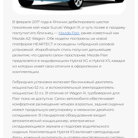
В феврале 2017 года в Японии дебютировало шестое
поколение кей-кара Suzuki Wagon R, и чуть позже в продажу
поступил его близнец —
Mazda Flair
, ранее известный как
Mazda AZ-Wagon. Обе модели построены на новой
платформе HEARTECT и оснащены гибридной силовой
установкой. «Коробчатый» стиль получил дальнейшее
развитие, что сделало салон просторнее. Mazda Flair
предлагается в модификациях Hybrid XG и Hybrid XS, каждая
из которых имеет свои отличия в оформлении и
комплектации.
Гибридная установка включает бензиновый двигатель
мощностью 52 л.с. и вспомогательный электродвигатель
мощностью 3,1 л.с. В отличие от Wagon R, турбоверсия для
Flair пока не доступна. Салон автомобиля обеспечивает
комфортное размещение четырех взрослых, задние сиденья
имеют продольную регулировку и механизм двойного
складывания. В стандартное оборудование входит
автоматический кондиционер, электрически
складывающиеся зеркала и подогрев водительского
сиденья. Комплектация Hybrid XS включает светодиодные
фары, кожаный мультируль и усовершенствованную систему