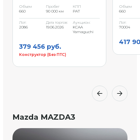
Объем
Пробег
КПП
Объем
660
90 000 км
PAT
660
Лот:
Дата торгов:
Аукцион:
Лот:
2086
19.06.2026
KCAA
70004
Yamaguchi
417 90
379 456 руб.
Конструктор (Без ПТС)
Mazda MAZDA3