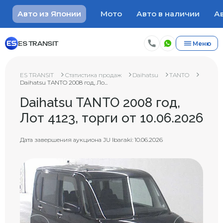
Авто из Японии
Мото
Авто в наличии
Ав
ES TRANSIT
Меню
ES TRANSIT
Статистика продаж
Daihatsu
TANTO
Daihatsu TANTO 2008 год, Ло...
Daihatsu TANTO 2008 год,
Лот 4123, торги от 10.06.2026
Дата завершения аукциона JU Ibaraki: 10.06.2026