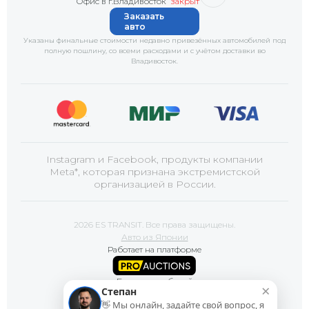
Офис в г.Владивосток
закрыт
Заказать
авто
Указаны финальные стоимости недавно привезённых автомобилей под
полную пошлину, со всеми расходами и с учётом доставки
во
Владивосток
.
Instagram и Facebook, продукты компании
Meta*, которая признана экстремистской
организацией в России.
2026 ES TRANSIT. Все права защищены.
Авто из Японии
Работает на платформе
Базы автомобилей
×
Степан
👋 Мы онлайн, задайте свой вопрос, я