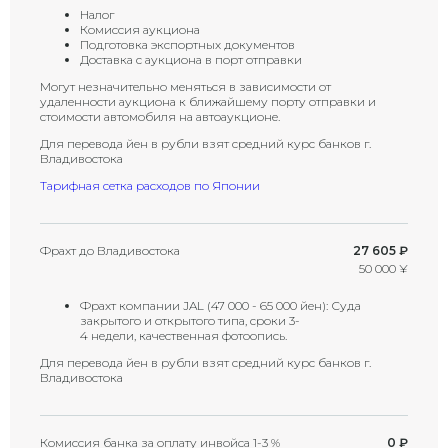
Налог
Комиссия аукциона
Подготовка экспортных документов
Доставка с аукциона в порт отправки
Могут незначительно меняться в зависимости от
удаленности аукциона к ближайшему порту отправки и
стоимости автомобиля на автоаукционе.
Для перевода йен в рубли взят средний курс банков г.
Владивостока
Тарифная сетка расходов по Японии
Фрахт до Владивостока
27 605 ₽
50 000 ¥
Фрахт компании JAL (47 000 - 65 000 йен): Суда
закрытого и открытого типа, сроки 3-
4 недели, качественная фотоопись.
Для перевода йен в рубли взят средний курс банков г.
Владивостока
Комиссия банка за оплату инвойса 1-3 %
0 ₽