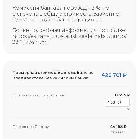
Скол на стекле (возможна
Комиссия банка за перевод 1-3 %, не
G
трещина)
включена в общую стоимость. Зависит от
суммы инвойса, банка и региона.
Более подробная информация по ссылке:
https://estransit.ru/statistika/daihatsu/tanto/
28411774.html
Примерная стоимость автомобиля во
420 701
₽
Владивостоке без комиссии банка:
Стоимость авто на аукционе:
11 594
₽
¥
Расходы по Японии
44 168 ₽
80 000 ¥