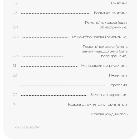
U2
Вмятина
U3
Большая вмятина
Ремонт/покраска (едва
W1
обнаружимые)
W2
Ремонт/покраска (заментные)
Ремонт/покраска (очень
заментные, должно быть
W3
перекрашено)
S1
Малозаметная ржавчина
S2
Ржавчина
С1
Коррозия
С2
Заметная коррозия
P
Краска отличается от оригинала
H
Краска ухудшилась
X
Элемент требует замены
Показать все
XX
Замененный элемент