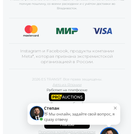
полную пошлину, со всеми расходами и с учётом доставки
во
Владивосток
.
Instagram и Facebook, продукты компании
Meta*, которая признана экстремистской
организацией в России.
2026 ES TRANSIT. Все права защищены.
Авто из Японии
Работает на платформе
Базы автомобилей
×
Степан
👋 Мы онлайн, задайте свой вопрос, я
Сайт продвигает
сразу отвечу
Политика конфиденциальности