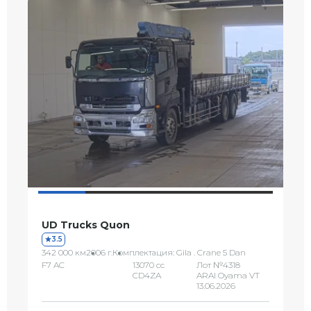
UD Trucks Quon
3.5
342 000 км
2006 г.
Комплектация: Gila . Crane 5 Dan
F7 AC
13070 сс
Лот №4318
CD4ZA
ARAI Oyama VT
13.06.2026