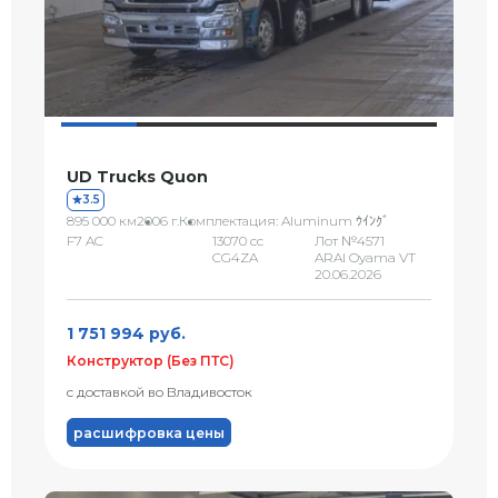
UD Trucks Quon
3.5
895 000 км
2006 г.
Комплектация: Aluminum ｳｲﾝｸﾞ
F7 AC
13070 сс
Лот №4571
CG4ZA
ARAI Oyama VT
20.06.2026
1 751 994 руб.
Конструктор (Без ПТС)
с доставкой во Владивосток
расшифровка цены