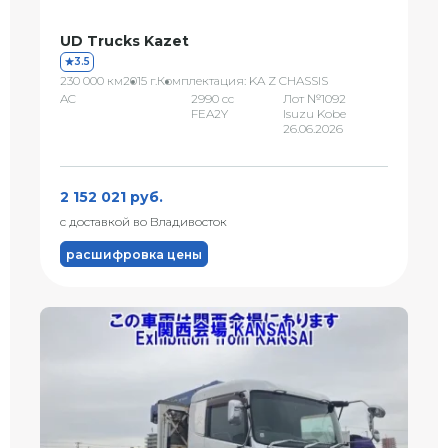
UD Trucks Kazet
3.5
230 000 км
2015 г.
Комплектация: KA Z CHASSIS
AC
2990 сс
Лот №1092
FEA2Y
Isuzu Kobe
26.06.2026
2 152 021 руб.
с доставкой во Владивосток
расшифровка цены