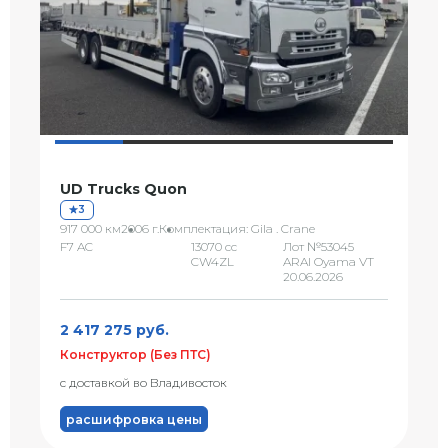
UD Trucks Quon
3
917 000 км
2006 г.
Комплектация: Gila . Crane
F7 AC
13070 сс
Лот №53045
CW4ZL
ARAI Oyama VT
20.06.2026
2 417 275 руб.
Конструктор (Без ПТС)
с доставкой во Владивосток
расшифровка цены