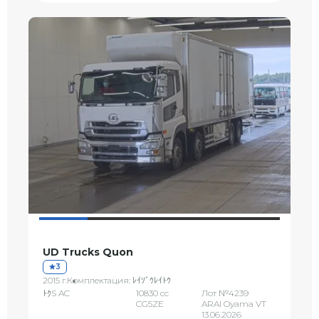
UD Trucks Quon
3
2015 г.
Комплектация: ﾚｲｿﾞｳﾚｲﾄｳ
ﾄｸS AC
10830 сс
Лот №4239
CG5ZE
ARAI Oyama VT
13.06.2026