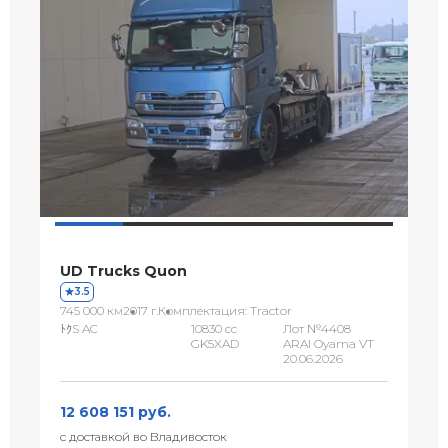
UD Trucks Quon
3.5
745 000 км
2017 г.
Комплектация: Tractor
ﾄｸS AC
10830 сс
Лот №4408
GK5XAD
ARAI Oyama VT
20.06.2026
12 608 151 руб.
с доставкой во Владивосток