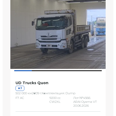
UD Trucks Quon
3
502 000 км
2009 г.
Комплектация: Dump
F7 AC
9200 сс
Лот №4566
CW2XL
ARAI Oyama VT
20.06.2026