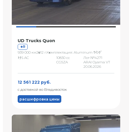
UD Trucks Quon
B
939 000 км
2012 г.
Комплектация: Aluminum ｳｲﾝｸﾞ
ﾄｸS AC
10830 сс
Лот №4271
CG5ZA
ARAI Oyama VT
20.06.2026
12 561 222 руб.
с доставкой во Владивосток
расшифровка цены