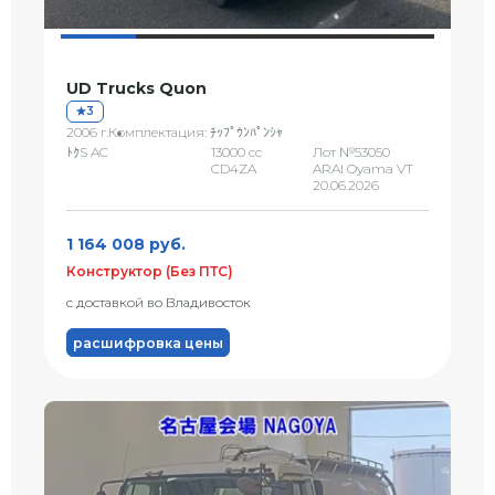
UD Trucks Quon
3
2006 г.
Комплектация: ﾁｯﾌﾟｳﾝﾊﾟﾝｼｬ
ﾄｸS AC
13000 сс
Лот №53050
CD4ZA
ARAI Oyama VT
20.06.2026
1 164 008 руб.
Конструктор (Без ПТС)
с доставкой во Владивосток
расшифровка цены