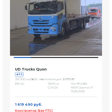
UD Trucks Quon
3.5
391 000 км
2006 г.
Комплектация: ｺﾝﾃﾅｾﾝﾖｳ
ﾄｸS AC
13070 сс
Лот №4385
CD4ZA
ARAI Oyama VT
13.06.2026
1 619 490 руб.
Конструктор (Без ПТС)