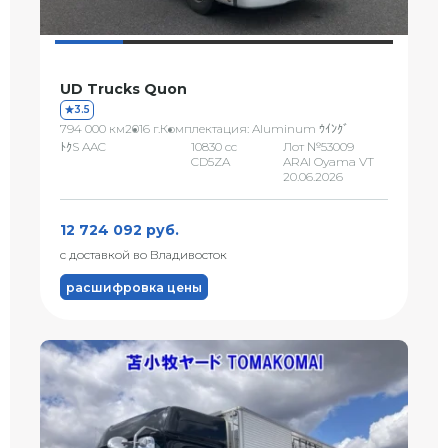
UD Trucks Quon
3.5
794 000 км
2016 г.
Комплектация: Aluminum ｳｲﾝｸﾞ
ﾄｸS AAC
10830 сс
Лот №53009
CD5ZA
ARAI Oyama VT
20.06.2026
12 724 092 руб.
с доставкой во Владивосток
расшифровка цены