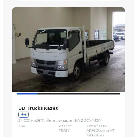
UD Trucks Kazet
4
24 000 км
2017 г.
Комплектация: KA Z COMMON
I5 AC
2990 сс
Лот №10031
FEA5Y
ARAI Oyama VT
13.06.2026