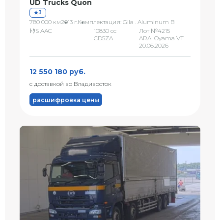
UD Trucks Quon
3
780 000 км
2013 г.
Комплектация: Gila . Aluminum B
ﾄｸS AAC
10830 сс
Лот №4215
CD5ZA
ARAI Oyama VT
20.06.2026
12 550 180 руб.
с доставкой во Владивосток
расшифровка цены