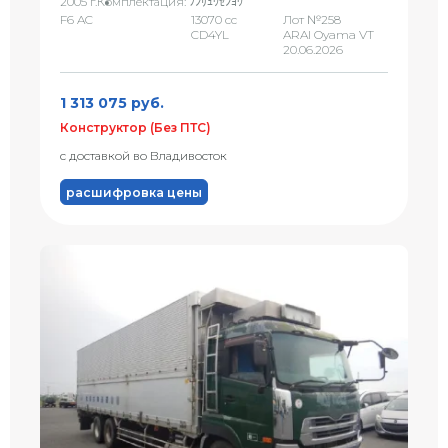
2005 г.
Комплектация: ﾌﾝﾘｭｳｾﾝﾖｳ
F6 AC
13070 сс
Лот №258
CD4YL
ARAI Oyama VT
20.06.2026
1 313 075 руб.
Конструктор (Без ПТС)
с доставкой во Владивосток
расшифровка цены