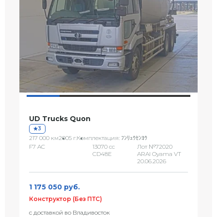
UD Trucks Quon
3
217 000 км
2005 г.
Комплектация: ﾌﾝﾘｭｳｾﾝﾖｳ
F7 AC
13070 сс
Лот №72020
CD48E
ARAI Oyama VT
20.06.2026
1 175 050 руб.
Конструктор (Без ПТС)
с доставкой во Владивосток