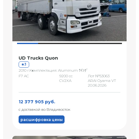
UD Trucks Quon
3
2010 г.
Комплектация: Aluminum ｳｲﾝｸﾞ
F7 AC
9200 сс
Лот №53063
CV2XA
ARAI Oyama VT
20.06.2026
12 377 905 руб.
с доставкой во Владивосток
расшифровка цены