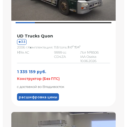
UD Trucks Quon
3.5
2006 г.
Комплектация: 11.8 tons ﾁｯﾌﾟｳﾝﾊﾟ
ﾄｸｼｭ AC
9999 сс
Лот №8506
CD4ZA
IAA Osaka
10.06.2026
1 335 159 руб.
Конструктор (Без ПТС)
с доставкой во Владивосток
расшифровка цены