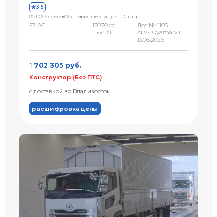
3.5
851 000 км
2006 г.
Комплектация: Dump
F7 AC
13070 сс
Лот №4105
CW4XL
ARAI Oyama VT
13.06.2026
1 702 305 руб.
Конструктор (Без ПТС)
с доставкой во Владивосток
расшифровка цены