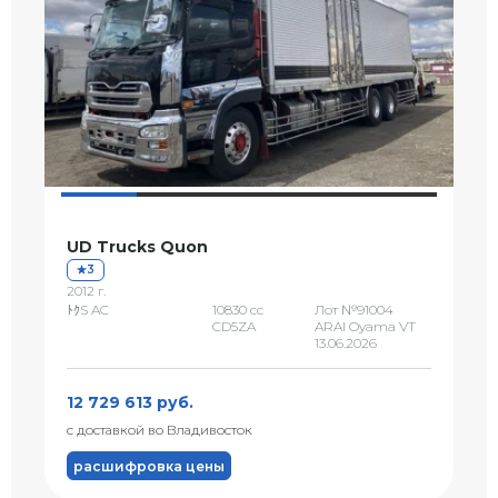
UD Trucks Quon
3
2012 г.
ﾄｸS AC
10830 сс
Лот №91004
CD5ZA
ARAI Oyama VT
13.06.2026
12 729 613 руб.
с доставкой во Владивосток
расшифровка цены