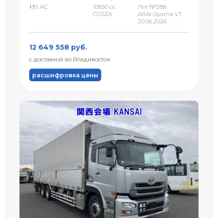
ﾄｸS AC
10830 сс
Лот №288
CG5ZA
ARAI Oyama VT
20.06.2026
12 649 558 руб.
с доставкой во Владивосток
расшифровка цены