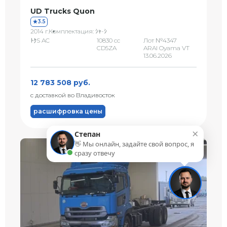
UD Trucks Quon
3.5
2014 г.
Комплектация: ｼｬ-ｼ
ﾄｸS AC
10830 сс
Лот №4347
CD5ZA
ARAI Oyama VT
13.06.2026
12 783 508 руб.
с доставкой во Владивосток
расшифровка цены
×
Степан
👋 Мы онлайн, задайте свой вопрос, я
сразу отвечу