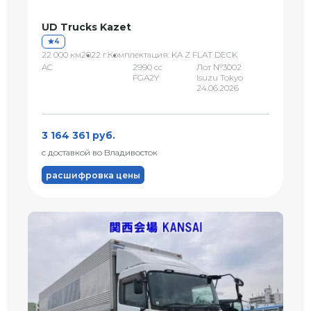
UD Trucks Kazet
4
22 000 км
2022 г.
Комплектация: KA Z FLAT DECK
AC
2990 сс
Лот №3002
FGA2Y
Isuzu Tokyo
24.06.2026
3 164 361 руб.
с доставкой во Владивосток
расшифровка цены