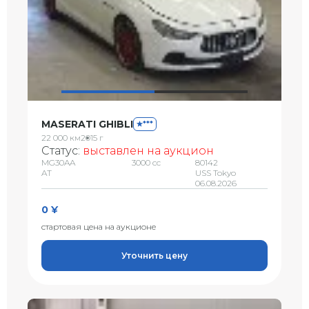
MASERATI GHIBLI
***
22 000 км
2015 г
Статус:
выставлен на аукцион
MG30AA
3000 сс
80142
AT
USS Tokyo
06.08.2026
0 ¥
стартовая цена на аукционе
Уточнить цену