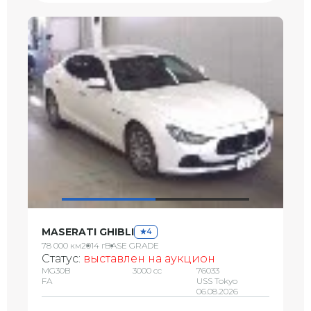
MASERATI GHIBLI
4
78 000 км
2014 г
BASE GRADE
Статус:
выставлен на аукцион
MG30B
3000 сс
76033
FA
USS Tokyo
06.08.2026