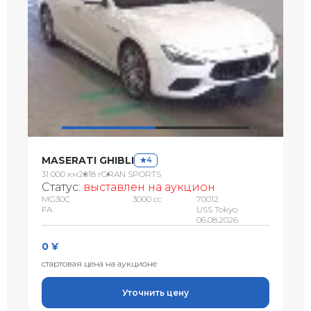
MASERATI GHIBLI
4
31 000 км
2018 г
GRAN SPORTS
Статус:
выставлен на аукцион
MG30C
3000 сс
70012
FA
USS Tokyo
06.08.2026
0 ¥
стартовая цена на аукционе
Уточнить цену