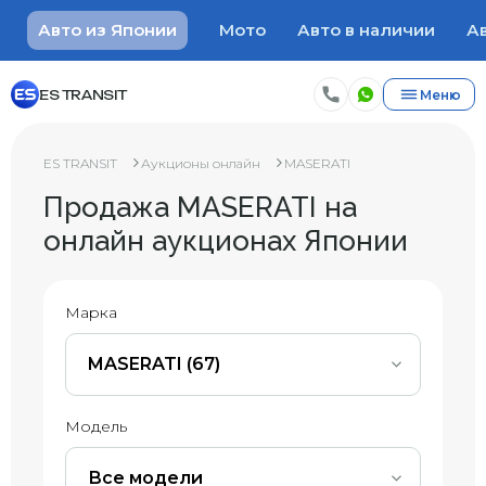
Авто из Японии
Мото
Авто в наличии
Ав
ES TRANSIT
Меню
ES TRANSIT
Аукционы онлайн
MASERATI
Продажа MASERATI на
онлайн аукционах Японии
Марка
MASERATI (67)
Модель
Все модели