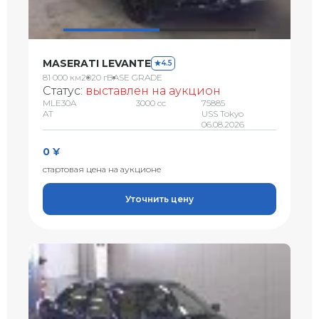
MASERATI LEVANTE
4.5
81 000 км
2020 г
BASE GRADE
Статус:
выставлен на аукцион
MLE30A
3000 сс
75885
AT
USS Tokyo
06.08.2026
0 ¥
стартовая цена на аукционе
Уточнить цену