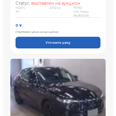
Статус:
выставлен на аукцион
MQPS
4700 сс
75763
AT
USS Tokyo
06.08.2026
0 ¥
стартовая цена на аукционе
Уточнить цену