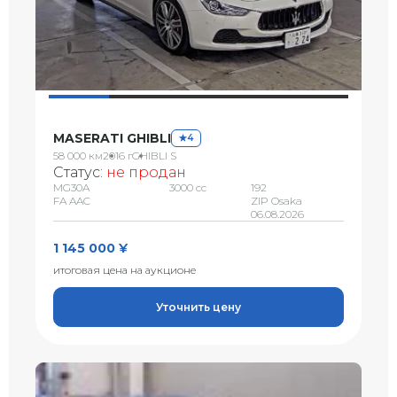
MASERATI GHIBLI
4
58 000 км
2016 г
GHIBLI S
Статус:
не продан
MG30A
3000 сс
192
FA AAC
ZIP Osaka
06.08.2026
1 145 000 ¥
итоговая цена на аукционе
Уточнить цену