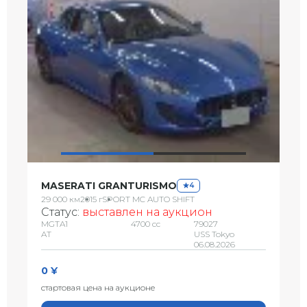
MASERATI GRANTURISMO
4
29 000 км
2015 г
SPORT MC AUTO SHIFT
Статус:
выставлен на аукцион
MGTA1
4700 сс
79027
AT
USS Tokyo
06.08.2026
0 ¥
стартовая цена на аукционе