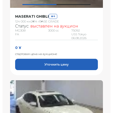
MASERATI GHIBLI
4
124 000 км
2014 г
BASE GRADE
Статус:
выставлен на аукцион
MG30B
3000 сс
75092
FA
USS Tokyo
06.08.2026
0 ¥
стартовая цена на аукционе
Уточнить цену