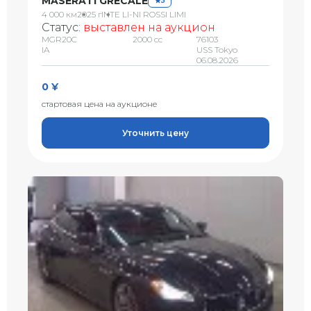
MASERATI GRECALE
5
4 000 км
2025 г
INTE LI-NI ROSSI LIMI
Статус:
выставлен на аукцион
MGR20C
2000 сс
76103
IA
USS Tokyo
06.08.2026
0 ¥
стартовая цена на аукционе
Уточнить цену