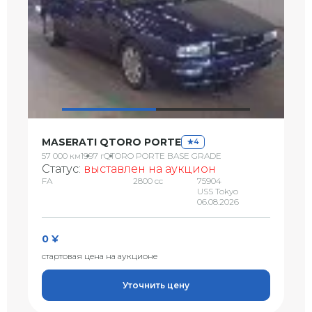
MASERATI QTORO PORTE
4
57 000 км
1997 г
QTORO PORTE BASE GRADE
Статус:
выставлен на аукцион
FA
2800 сс
75904
USS Tokyo
06.08.2026
0 ¥
стартовая цена на аукционе
Уточнить цену