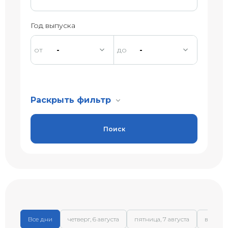
Год выпуска
-
-
Раскрыть фильтр
Поиск
Все дни
четверг, 6 августа
пятница, 7 августа
вторник,