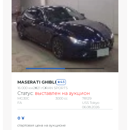
MASERATI GHIBLI
4.5
16 000 км
2021 г
GRAN SPORTS
Статус:
выставлен на аукцион
MG30C
3000 сс
78129
FA
USS Tokyo
06.08.2026
0 ¥
стартовая цена на аукционе