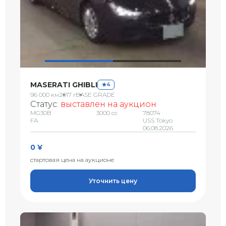
MASERATI GHIBLI
4
96 000 км
2017 г
BASE GRADE
Статус:
выставлен на аукцион
MG30B
3000 сс
78074
FA
USS Tokyo
06.08.2026
0 ¥
стартовая цена на аукционе
Уточнить цену