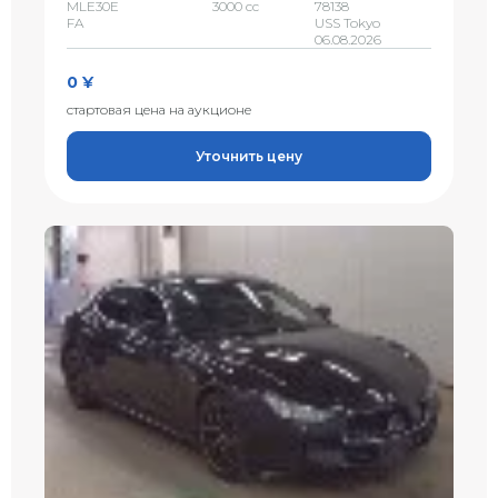
MLE30E
3000 сс
78138
FA
USS Tokyo
06.08.2026
0 ¥
стартовая цена на аукционе
Уточнить цену