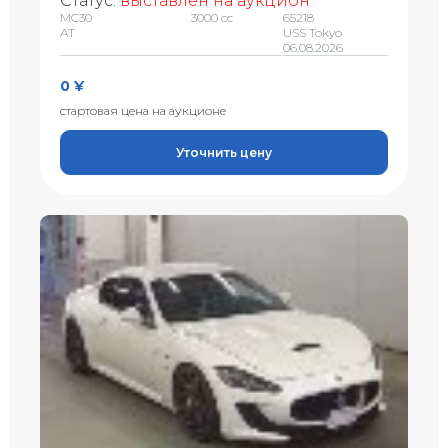
Статус:
выставлен на аукцион
MC30
3000 сс
65218
AT
USS Tokyo
06.08.2026
0 ¥
стартовая цена на аукционе
Уточнить цену