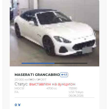
MASERATI GRANCABRIO
4.5
20 000 км
1989 г
SPORT
Статус:
выставлен на аукцион
MGCS1
4700 сс
75590
FA
USS Tokyo
06.08.2026
0 ¥