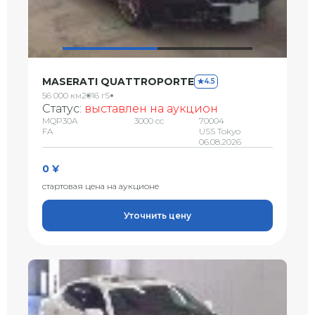
MASERATI QUATTROPORTE
4.5
56 000 км
2016 г
S
Статус:
выставлен на аукцион
MQP30A
3000 сс
70004
FA
USS Tokyo
06.08.2026
0 ¥
стартовая цена на аукционе
Уточнить цену