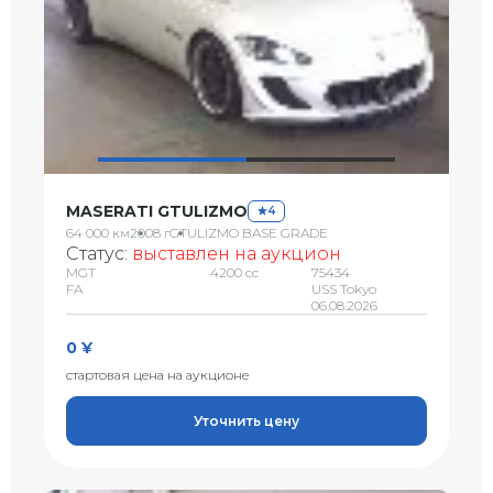
MASERATI GTULIZMO
4
64 000 км
2008 г
GTULIZMO BASE GRADE
Статус:
выставлен на аукцион
MGT
4200 сс
75434
FA
USS Tokyo
06.08.2026
0 ¥
стартовая цена на аукционе
Уточнить цену