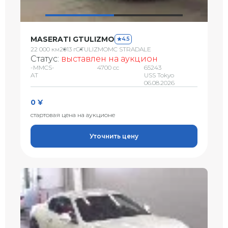
MASERATI GTULIZMO
4.5
22 000 км
2013 г
GTULIZMOMC STRADALE
Статус:
выставлен на аукцион
-MMCS-
4700 сс
65243
AT
USS Tokyo
06.08.2026
0 ¥
стартовая цена на аукционе
Уточнить цену