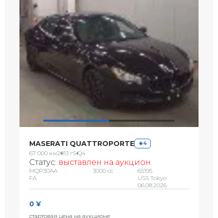
MASERATI QUATTROPORTE
4
67 000 км
2013 г
S Q4
Статус:
выставлен на аукцион
MQP30AA
3000 сс
65195
FA
USS Tokyo
06.08.2026
0 ¥
стартовая цена на аукционе