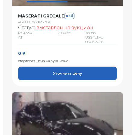
MASERATI GRECALE
4.5
48 000 км
2023 г
GT
Статус:
выставлен на аукцион
MGR20C
2000 сс
78038
AT
USS Tokyo
06.08.2026
0 ¥
стартовая цена на аукционе
Уточнить цену