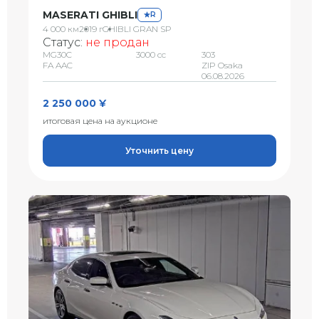
MASERATI GHIBLI
R
4 000 км
2019 г
GHIBLI GRAN SP
Статус:
не продан
MG30C
3000 сс
303
FA AAC
ZIP Osaka
06.08.2026
2 250 000 ¥
итоговая цена на аукционе
Уточнить цену