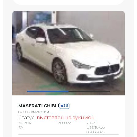
MASERATI GHIBLI
3.5
62 000 км
2015 г
S
Статус:
выставлен на аукцион
MG30A
3000 сс
70021
FA
USS Tokyo
06.08.2026