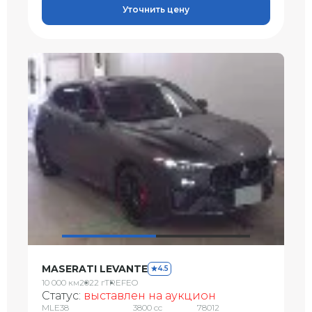
Уточнить цену
MASERATI LEVANTE
4.5
10 000 км
2022 г
TREFEO
Статус:
выставлен на аукцион
MLE38
3800 сс
78012