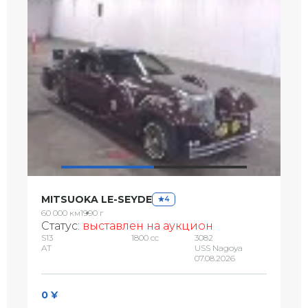
MITSUOKA LE-SEYDE
4
60 000 км
1990 г
Статус:
выставлен на аукцион
S13
1800 сс
3082
AT
USS Nagoya
07.08.2026
0 ¥