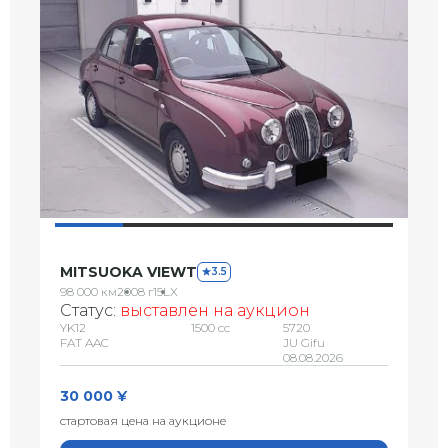
MITSUOKA VIEWT
3.5
98 000 км
2008 г
15LX
Статус:
выставлен на аукцион
YK12
1500 сс
5720
FAT AAC
JU Gifu
08.08.2026
30 000 ¥
стартовая цена на аукционе