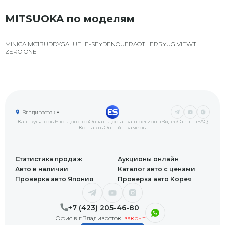
MITSUOKA по моделям
MINICA MC1
BUDDY
GALUE
LE-SEYDE
NOUERA
OTHER
RYUGI
VIEWT
ZERO ONE
Владивосток
Калькуляторы
Блог
Договор
Оплата
Доставка в регионы
Видео
Отзывы
FAQ
Контакты
Онлайн камеры
Статистика продаж
Аукционы онлайн
Авто в наличии
Каталог авто с ценами
Проверка авто Япония
Проверка авто Корея
+7 (423) 205-46-80
Офис в г.Владивосток
закрыт