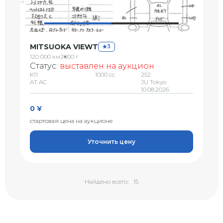
MITSUOKA VIEWT
3
120 000 км
2000 г
Статус:
выставлен на аукцион
K11
1000 сс
252
AT AC
JU Tokyo
10.08.2026
0 ¥
стартовая цена на аукционе
Уточнить цену
Найдено всего:
15