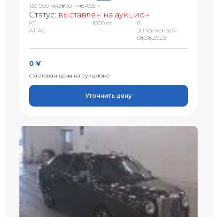
130 000 км
2000 г
< BASE >
Статус:
выставлен на аукцион
K11
1000 сс
8
AT AC
JU Yamanashi
08.08.2026
0 ¥
стартовая цена на аукционе
Уточнить цену