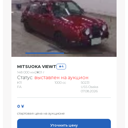
MITSUOKA VIEWT
4
148 000 км
2001 г
Статус:
выставлен на аукцион
K11
1000 сс
50231
FA
USS Osaka
07.08.2026
0 ¥
стартовая цена на аукционе
Уточнить цену