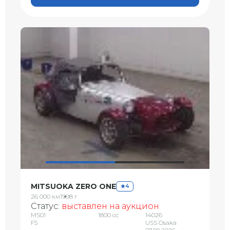
MITSUOKA ZERO ONE
4
26 000 км
1998 г
Статус:
выставлен на аукцион
MS01
1800 сс
14026
F5
USS Osaka