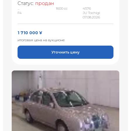
Статус:
продан
...
1600 сс
4576
F4
JU Tochigi
07.08.2026
1 710 000 ¥
итоговая цена на аукционе
Уточнить цену