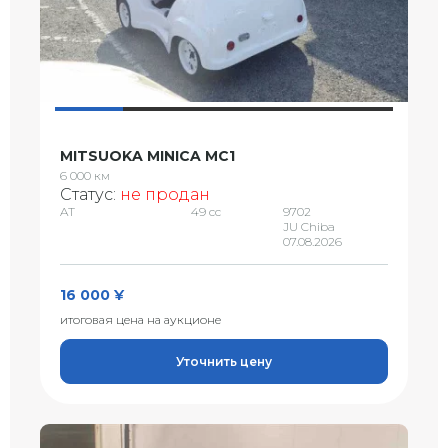
MITSUOKA MINICA MC1
6 000 км
Статус:
не продан
AT
49 сс
9702
JU Chiba
07.08.2026
16 000 ¥
итоговая цена на аукционе
Уточнить цену