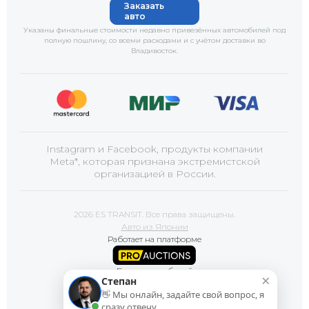
Заказать
авто
Указаны финальные стоимости недавно привезённых автомобилей под
полную пошлину, со всеми расходами и с учётом доставки
во
Владивосток
.
Instagram и Facebook, продукты компании
Meta*, которая признана экстремистской
организацией в России.
2026 ES TRANSIT. Все права защищены.
Авто из Японии
Работает на платформе
Базы автомобилей
×
Степан
👋 Мы онлайн, задайте свой вопрос, я
Сайт продвигает
сразу отвечу