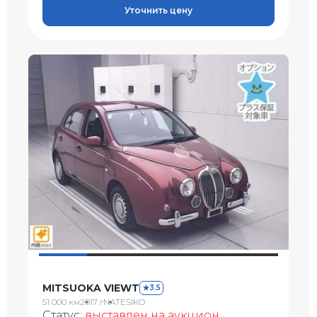
Уточнить цену
MITSUOKA VIEWT
3.5
51 000 км
2017 г
NATESIKO
Статус:
выставлен на аукцион