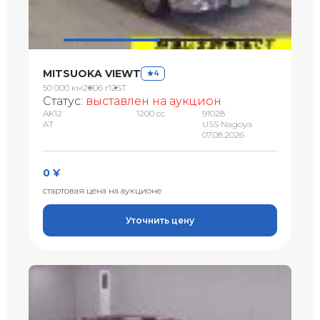
MITSUOKA VIEWT
4
50 000 км
2006 г
12ST
Статус:
выставлен на аукцион
AK12
1200 сс
91028
AT
USS Nagoya
07.08.2026
0 ¥
стартовая цена на аукционе
Уточнить цену