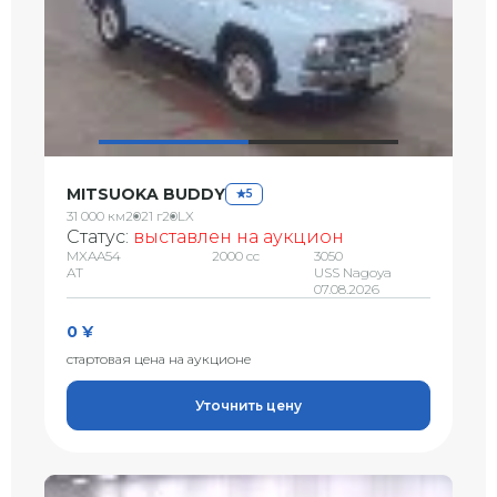
MITSUOKA BUDDY
5
31 000 км
2021 г
20LX
Статус:
выставлен на аукцион
MXAA54
2000 сс
3050
AT
USS Nagoya
07.08.2026
0 ¥
стартовая цена на аукционе
Уточнить цену