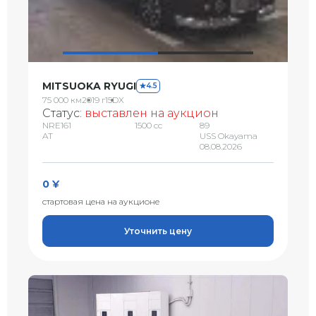
MITSUOKA RYUGI
4.5
75 000 км
2019 г
15DX
Статус:
выставлен на аукцион
NRE161
1500 сс
89
AT
USS Okayama
08.08.2026
0 ¥
стартовая цена на аукционе
Уточнить цену