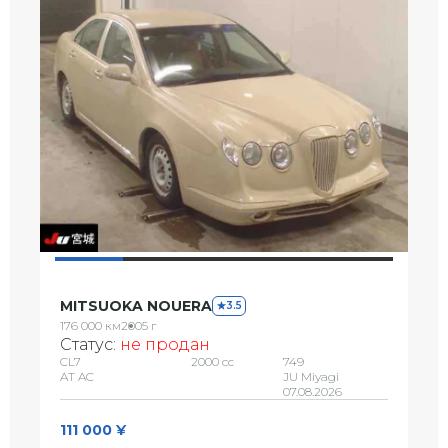
MITSUOKA NOUERA
3.5
176 000 км
2005 г
Статус:
не продан
CL7
2000 сс
749
AT AC
JU Miyagi
07.08.2026
111 000 ¥