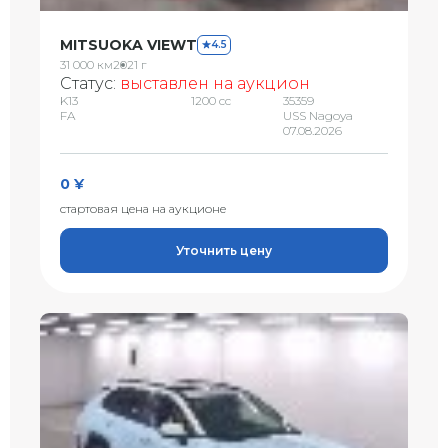
MITSUOKA VIEWT
4.5
31 000 км
2021 г
Статус:
выставлен на аукцион
K13
1200 сс
35359
FA
USS Nagoya
07.08.2026
0 ¥
стартовая цена на аукционе
Уточнить цену