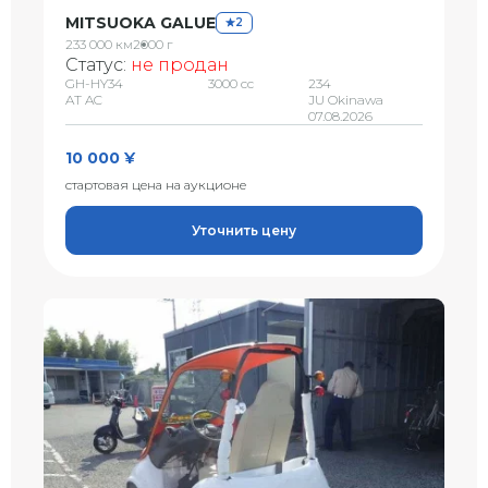
MITSUOKA GALUE
2
233 000 км
2000 г
Статус:
не продан
GH-HY34
3000 сс
234
AT AC
JU Okinawa
07.08.2026
10 000 ¥
стартовая цена на аукционе
Уточнить цену