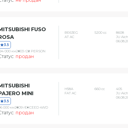
Статус:
не продан
MITSUBISHI FUSO
BE63EG
5200 сс
8608
ROSA
AT AC
JU Aich
06.08.2
3.5
194 000 км
2003 г
22 PERSON
Статус:
продан
MITSUBISHI
H58A
660 сс
405
PAJERO MINI
FAT AC
JU Aich
06.08.2
3.5
96 000 км
2009 г
EXCEED 4WD
Статус:
продан