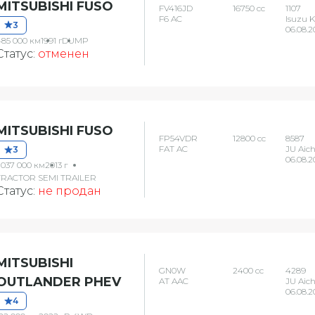
MITSUBISHI FUSO
FV416JD
16750 сс
1107
F6 AC
Isuzu 
3
06.08.2
485 000 км
1991 г
DUMP
Статус:
отменен
MITSUBISHI FUSO
FP54VDR
12800 сс
8587
FAT AC
JU Aich
3
06.08.2
 037 000 км
2013 г
TRACTOR SEMI TRAILER
Статус:
не продан
MITSUBISHI
GN0W
2400 сс
4289
OUTLANDER PHEV
AT AAC
JU Aich
06.08.2
4