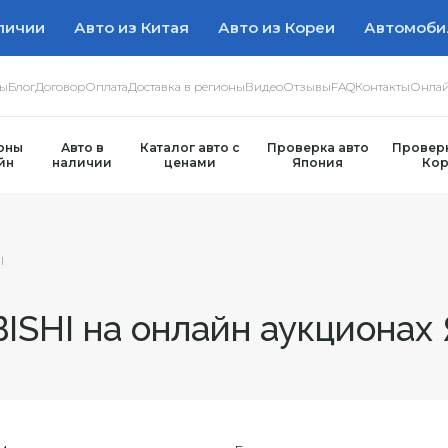
личии
Авто из Китая
Авто из Кореи
Автомоби
ры
Блог
Договор
Оплата
Доставка в регионы
Видео
Отзывы
FAQ
Контакты
Онлай
оны
Авто в
Каталог авто с
Проверка авто
Проверк
йн
наличии
ценами
Япония
Кор
I
SHI на онлайн аукционах