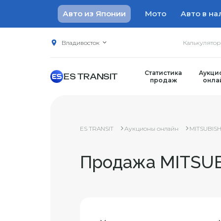
Авто из Японии
Мото
Авто в на
Владивосток
Калькулято
Статистика
Аукци
ES TRANSIT
продаж
онла
ES TRANSIT
Аукционы онлайн
MITSUBISH
Продажа MITSUBI