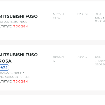
MK25HJ
8200 сс
1093
MITSUBISHI FUSO
F5 AC
Isuzu 
06.08.2
803 000 км
2001 г
BUS
Статус:
продан
MITSUBISHI FUSO
BE654G
4900 сс
8654
ROSA
6F
JU Aich
06.08.2
3.5
290 000 км
1998 г
MICROBUS 29 PERSON
Статус:
продан