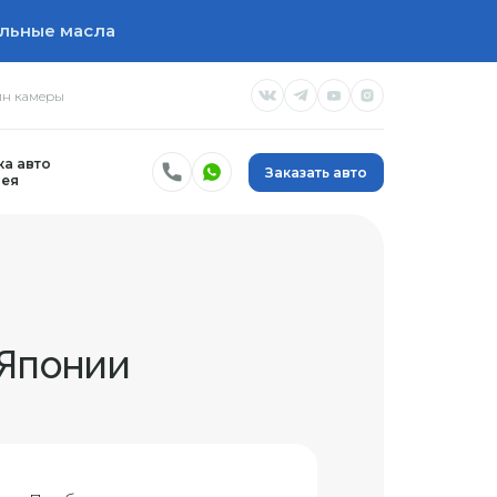
льные масла
н камеры
а авто
Заказать авто
ея
 Японии