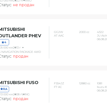
122 000 км
2022 г
P 4WD
Статус:
не продан
MITSUBISHI
GG2W
2000 сс
4322
OUTLANDER PHEV
AT AAC
JU Aich
06.08.2
4
05 000 км
2013 г
G NAVIGATION PACKAGE 4WD
Статус:
продан
MITSUBISHI FUSO
FS54JZ
12880 сс
1081
F7 AC
Isuzu 
RA
06.08.2
13 000 км
2008 г
WING
Статус:
продан