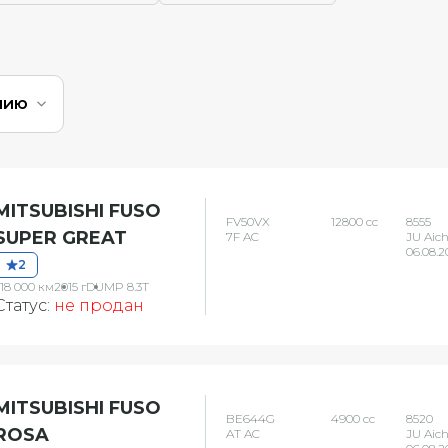
нию
MITSUBISHI FUSO
FV50VX
12800 сс
8555
SUPER GREAT
7F AC
JU Aich
06.08.2
2
18 000 км
2015 г
DUMP 8.3T
Статус:
не продан
MITSUBISHI FUSO
BE644G
4900 сс
8520
ROSA
AT AC
JU Aich