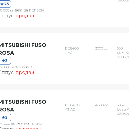
06.08.2
3.5
88 000 км
1999 г
29 PERSON
Статус:
продан
MITSUBISHI FUSO
BE640G
3000 сс
5804
ROSA
... AC
LUM K
06.08.2
3
55 000 км
2012 г
2WD
Статус:
продан
MITSUBISHI FUSO
BG64DG
4890 сс
3062
ROSA
AT AC
Isuzu 
06.08.2
2
59 000 км
2005 г
MICROBUS