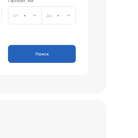
Пробег, км
-
-
Поиск