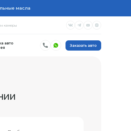
льные масла
н камеры
а авто
Заказать авто
ея
нии