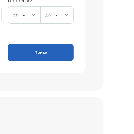
Пробег, км
-
-
Поиск