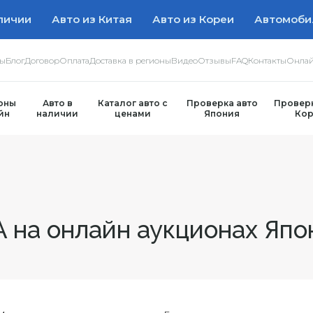
личии
Авто из Китая
Авто из Кореи
Автомоби
ры
Блог
Договор
Оплата
Доставка в регионы
Видео
Отзывы
FAQ
Контакты
Онлай
оны
Авто в
Каталог авто с
Проверка авто
Проверк
йн
наличии
ценами
Япония
Кор
 на онлайн аукционах Япо