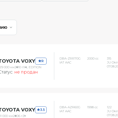
нию
DBA-ZRR70G
2000 сс
315
TOYOTA VOXY
R
IAT AAC
JU Oki
07.08.2
129 000 км
2010 г
X L EDITION
Статус:
не продан
DBA-AZR60G
1998 сс
122
TOYOTA VOXY
3.5
IAT AAC
JU Oki
07.08.2
11 000 км
2006 г
Z