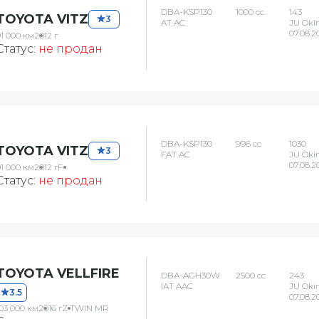
DBA-KSP130
1000 сс
143
TOYOTA VITZ
3
AT AC
JU Oki
07.08.2
1 000 км
2012 г
Статус:
не продан
DBA-KSP130
996 сс
1030
TOYOTA VITZ
3
FAT AC
JU Oki
07.08.2
1 000 км
2012 г
F
Статус:
не продан
TOYOTA VELLFIRE
DBA-AGH30W
2500 сс
243
IAT AAC
JU Oki
3.5
07.08.2
03 000 км
2016 г
Z TWIN MR