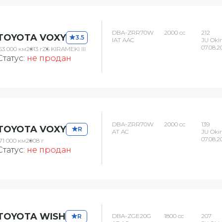
DBA-ZRR70W
2000 сс
212
TOYOTA VOXY
3.5
IAT AAC
JU Oki
07.08.2
53 000 км
2013 г
ZS KIRAMEKI III
Статус:
не продан
DBA-ZRR70W
2000 сс
139
TOYOTA VOXY
R
AT AC
JU Oki
07.08.2
71 000 км
2008 г
Статус:
не продан
TOYOTA WISH
DBA-ZGE20G
1800 сс
207
R