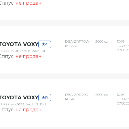
Статус:
не продан
DBA-ZRR70W
2000 сс
1048
TOYOTA VOXY
4
IAT AAC
JU Oki
07.08.2
59 000 км
2011 г
ZS KIRAMEKI
Статус:
не продан
DBA-ZRR70G
2000 сс
1046
TOYOTA VOXY
R
IAT AC
JU Oki
07.08.2
218 000 км
2008 г
X L EDITION
Статус:
не продан