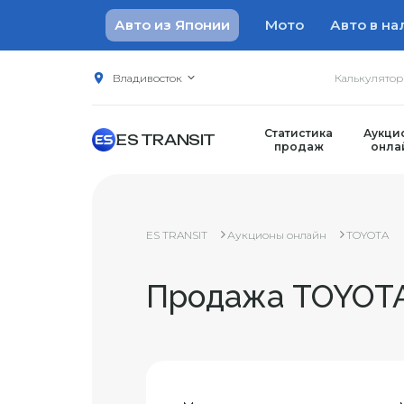
Авто из Японии
Мото
Авто в на
Владивосток
Калькулято
Статистика
Аукци
ES TRANSIT
продаж
онла
ES TRANSIT
Аукционы онлайн
TOYOTA
Продажа TOYOTA