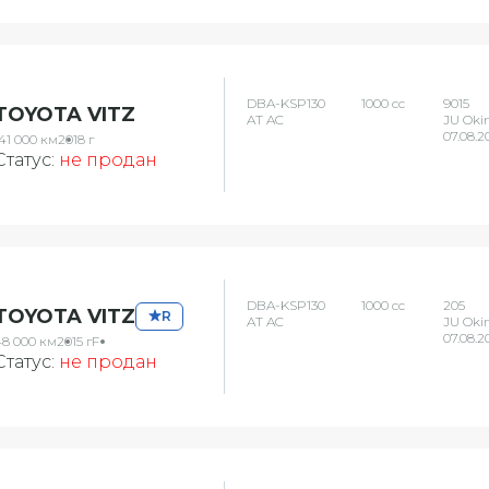
DBA-KSP130
1000 сс
9015
TOYOTA VITZ
AT AC
JU Oki
07.08.2
41 000 км
2018 г
Статус:
не продан
DBA-KSP130
1000 сс
205
TOYOTA VITZ
R
AT AC
JU Oki
07.08.2
48 000 км
2015 г
F
Статус:
не продан