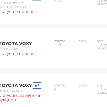
AT AC
JU Oki
27 000 км
2010 г
07.08.2
1.8X HID SELECTION
Статус:
не продан
ZRR70G
2000 сс
9003
TOYOTA VOXY
AT AC
JU Oki
07.08.2
12 000 км
2013 г
Статус:
не продан
TOYOTA VOXY
R
ZRR70G
2000 сс
8136
AT
JU Fuk
209 000 км
2008 г
07.08.2
Статус:
выставлен на
аукцион