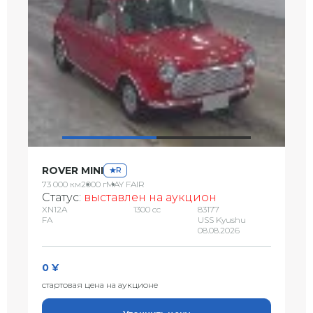
ROVER MINI
R
73 000 км
2000 г
MAY FAIR
Статус:
выставлен на аукцион
XN12A
1300 сс
83177
FA
USS Kyushu
08.08.2026
0 ¥
стартовая цена на аукционе