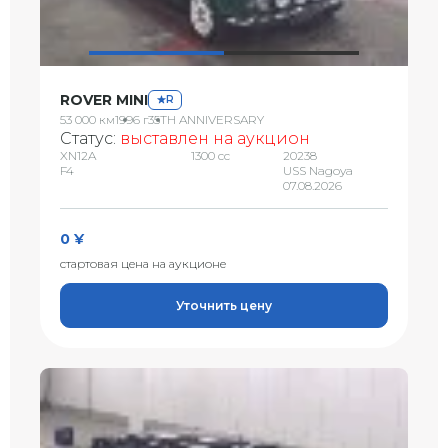
ROVER MINI
R
53 000 км
1996 г
35TH ANNIVERSARY
Статус:
выставлен на аукцион
XN12A
1300 сс
20238
F4
USS Nagoya
07.08.2026
0 ¥
стартовая цена на аукционе
Уточнить цену