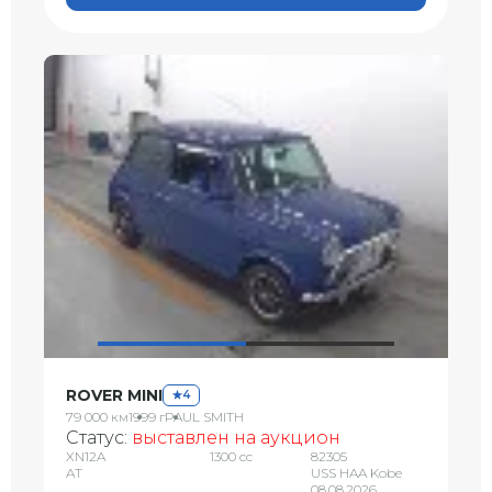
ROVER MINI
4
79 000 км
1999 г
PAUL SMITH
Статус:
выставлен на аукцион
XN12A
1300 сс
82305
AT
USS HAA Kobe
08.08.2026