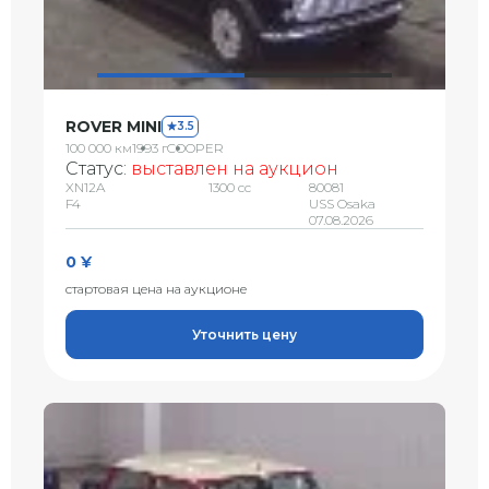
ROVER MINI
3.5
100 000 км
1993 г
COOPER
Статус:
выставлен на аукцион
XN12A
1300 сс
80081
F4
USS Osaka
07.08.2026
0 ¥
стартовая цена на аукционе
Уточнить цену