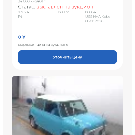
34 000 км
2001 г
Статус:
выставлен на аукцион
XN12A
1300 сс
80064
F4
USS HAA Kobe
08.08.2026
0 ¥
стартовая цена на аукционе
Уточнить цену