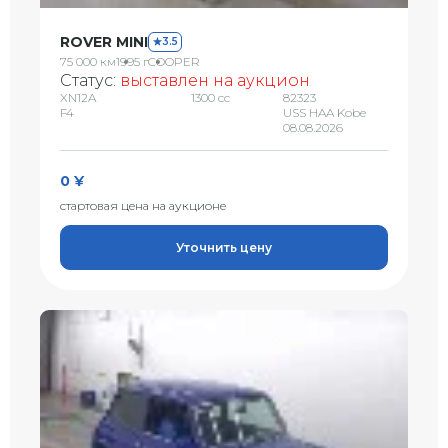
ROVER MINI
3.5
75 000 км
1995 г
COOPER
Статус:
выставлен на аукцион
XN12A
1300 сс
82323
F4
USS HAA Kobe
08.08.2026
0 ¥
стартовая цена на аукционе
Уточнить цену