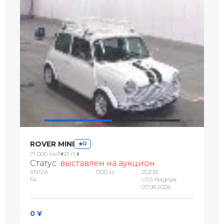
ROVER MINI
R
71 000 км
1993 г
1.3
Статус:
выставлен на аукцион
XN12A
1300 сс
20233
F4
USS Nagoya
07.08.2026
0 ¥