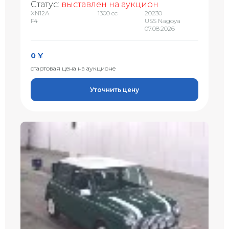
Статус:
выставлен на аукцион
XN12A
1300 сс
20230
F4
USS Nagoya
07.08.2026
0 ¥
стартовая цена на аукционе
Уточнить цену