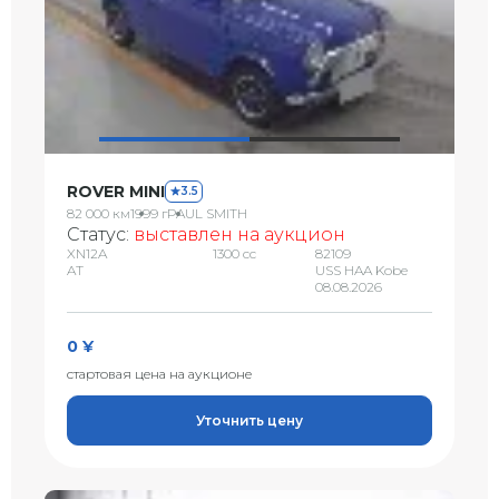
ROVER MINI
3.5
82 000 км
1999 г
PAUL SMITH
Статус:
выставлен на аукцион
XN12A
1300 сс
82109
AT
USS HAA Kobe
08.08.2026
0 ¥
стартовая цена на аукционе
Уточнить цену