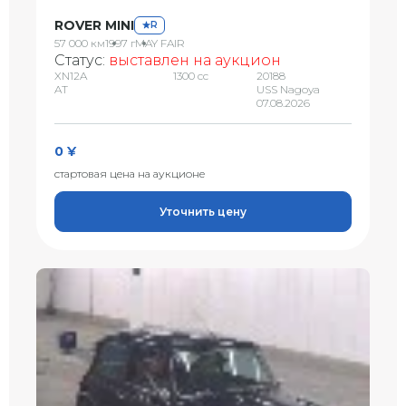
ROVER MINI
R
57 000 км
1997 г
MAY FAIR
Статус:
выставлен на аукцион
XN12A
1300 сс
20188
AT
USS Nagoya
07.08.2026
0 ¥
стартовая цена на аукционе
Уточнить цену