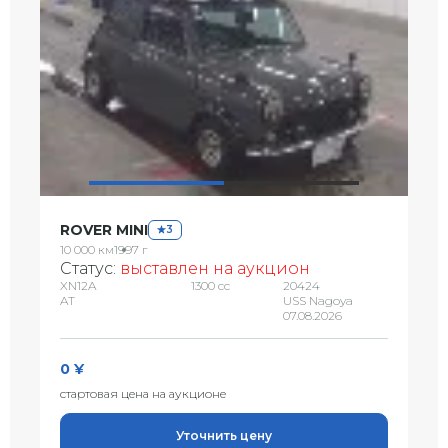
ROVER MINI
3
10 000 км
1997 г
Статус:
выставлен на аукцион
XN12A
1300 сс
20424
AT
USS Nagoya
07.08.2026
0 ¥
стартовая цена на аукционе
Уточнить цену