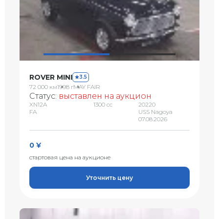
ROVER MINI
3.5
72 000 км
1998 г
MAY FAIR
Статус:
выставлен на аукцион
XN12A
1300 сс
20220
FA
USS Nagoya
07.08.2026
0 ¥
стартовая цена на аукционе
Уточнить цену