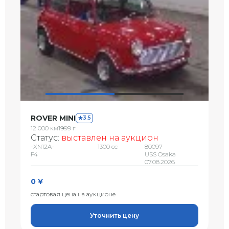
ROVER MINI
3.5
12 000 км
1999 г
Статус:
выставлен на аукцион
-XN12A-
1300 сс
80097
F4
USS Osaka
07.08.2026
0 ¥
стартовая цена на аукционе
Уточнить цену