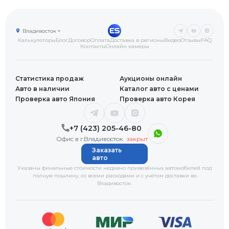
Владивосток
Калькуляторы
Блог
Договор
Оплата
Доставка в регионы
Видео
Отзывы
FAQ
Контакты
Онлайн камеры
Статистика продаж
Аукционы онлайн
Авто в наличии
Каталог авто с ценами
Проверка авто Япония
Проверка авто Корея
+7 (423) 205-46-80
Офис в г.Владивосток
закрыт
Заказать
авто
Указаны финальные стоимости недавно привезённых автомобилей под
полную пошлину, со всеми расходами и с учётом доставки
во
Владивосток
.