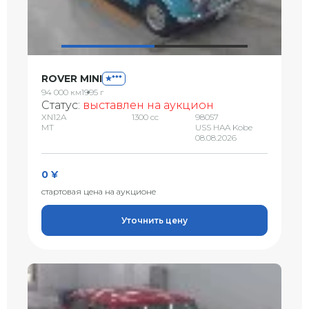
ROVER MINI
***
94 000 км
1995 г
Статус:
выставлен на аукцион
XN12A
1300 сс
98057
MT
USS HAA Kobe
08.08.2026
0 ¥
стартовая цена на аукционе
Уточнить цену