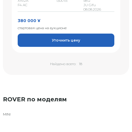
XN12A
1300 сс
5812
F4 AC
JU Gifu
08.08.2026
380 000 ¥
стартовая цена на аукционе
Уточнить цену
Найдено всего:
18
ROVER по моделям
MINI