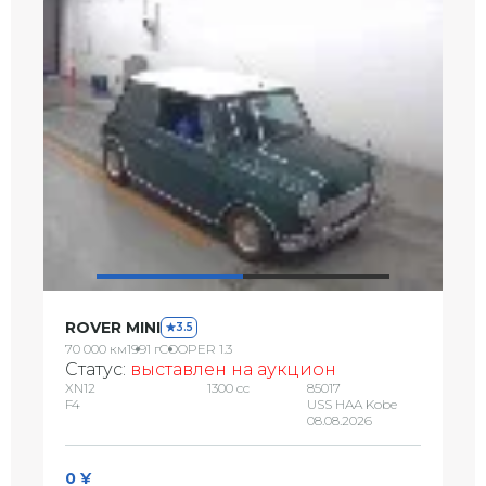
ROVER MINI
3.5
70 000 км
1991 г
COOPER 1.3
Статус:
выставлен на аукцион
XN12
1300 сс
85017
F4
USS HAA Kobe
08.08.2026
0 ¥