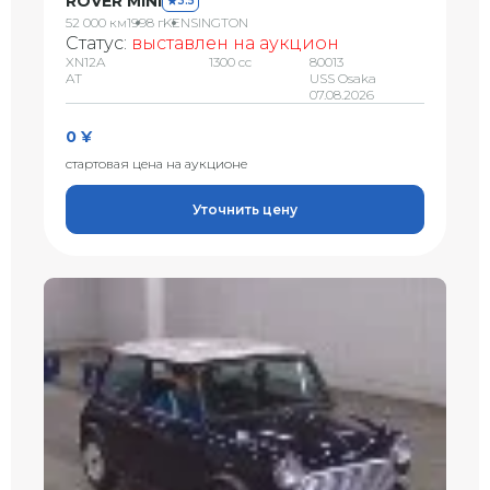
ROVER MINI
3.5
52 000 км
1998 г
KENSINGTON
Статус:
выставлен на аукцион
XN12A
1300 сс
80013
AT
USS Osaka
07.08.2026
0 ¥
стартовая цена на аукционе
Уточнить цену