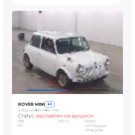
ROVER MINI
R
2 000 км
1989 г
MAY FAIR
Статус:
выставлен на аукцион
99X
1000 сс
65003
MT
USS Nagoya
07.08.2026