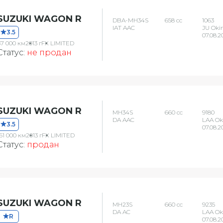
SUZUKI WAGON R
DBA-MH34S
658 сс
1063
IAT AAC
JU Oki
3.5
07.08.2
87 000 км
2013 г
FX LIMITED
Статус:
не продан
SUZUKI WAGON R
MH34S
660 сс
9180
DA AAC
LAA O
3.5
07.08.2
61 000 км
2013 г
FX LIMITED
Статус:
продан
SUZUKI WAGON R
MH23S
660 сс
9235
DA AC
LAA O
R
07.08.2