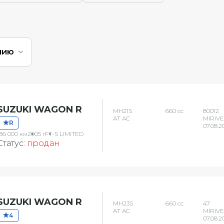
нию
SUZUKI WAGON R
MH21S
660 сс
80012
AT AC
MIRIVE
R
07.08.2
186 000 км
2005 г
FT-S LIMITED
Статус:
продан
SUZUKI WAGON R
MH23S
660 сс
47
AT AC
MIRIVE
4
07.08.2