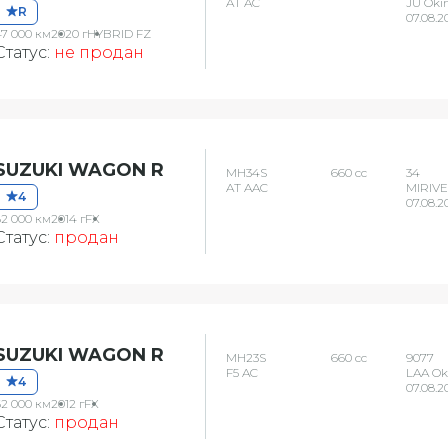
AT AC
JU Oki
R
07.08.2
47 000 км
2020 г
HYBRID FZ
Статус:
не продан
SUZUKI WAGON R
MH34S
660 сс
34
AT AAC
MIRIVE
4
07.08.2
82 000 км
2014 г
FX
Статус:
продан
SUZUKI WAGON R
MH23S
660 сс
9077
F5 AC
LAA O
4
07.08.2
62 000 км
2012 г
FX
Статус:
продан