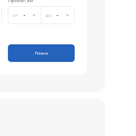
Пробег, км
-
-
Поиск