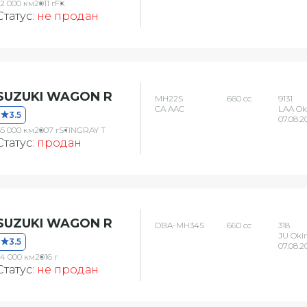
32 000 км
2011 г
FX
Статус:
не продан
SUZUKI WAGON R
MH22S
660 сс
9131
CA AAC
LAA O
3.5
07.08.2
85 000 км
2007 г
STINGRAY T
Статус:
продан
SUZUKI WAGON R
DBA-MH34S
660 сс
318
JU Oki
3.5
07.08.2
74 000 км
2016 г
Статус:
не продан