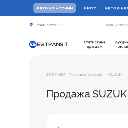
Авто из Японии
Мото
Авто в на
Владивосток
Калькулято
Статистика
Аукци
ES TRANSIT
продаж
онла
ES TRANSIT
Аукционы онлайн
SUZUKI
Продажа SUZUKI