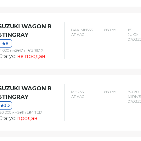
SUZUKI WAGON R
DAA-MH55S
660 сс
181
STINGRAY
AT AAC
JU Oki
07.08.2
R
1 000 км
2017 г
HYBRID X
Статус:
не продан
SUZUKI WAGON R
MH23S
660 сс
80030
STINGRAY
AT AAC
MIRIVE
07.08.2
3.5
120 000 км
2011 г
LIMITED
Статус:
продан