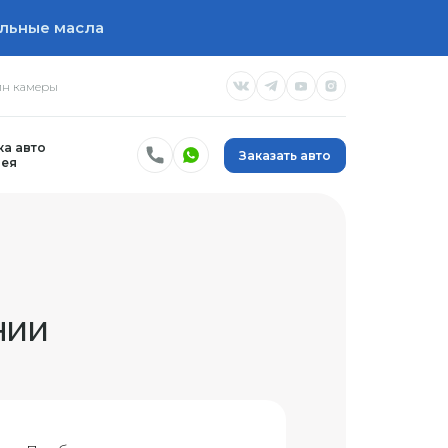
льные масла
н камеры
а авто
Заказать авто
ея
нии