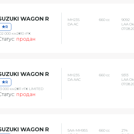
SUZUKI WAGON R
MH23S
660 сс
9092
DA AC
LAA O
R
07.08.2
102 000 км
2010 г
FX
Статус:
продан
SUZUKI WAGON R
MH23S
660 сс
9313
DA AAC
LAA O
R
07.08.2
53 000 км
2011 г
FX LIMITED
Статус:
продан
SUZUKI WAGON R
5AA-MH95S
660 сс
274