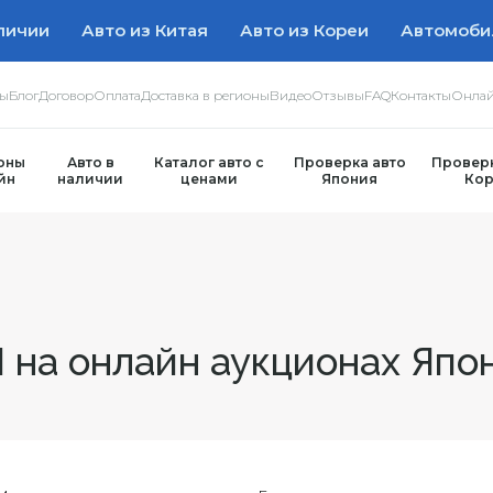
личии
Авто из Китая
Авто из Кореи
Автомоби
ры
Блог
Договор
Оплата
Доставка в регионы
Видео
Отзывы
FAQ
Контакты
Онлай
оны
Авто в
Каталог авто с
Проверка авто
Проверк
йн
наличии
ценами
Япония
Кор
 на онлайн аукционах Япо