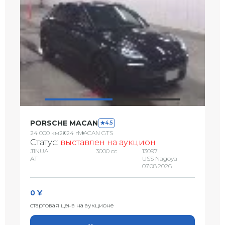
PORSCHE MACAN
4.5
24 000 км
2024 г
MACAN GTS
Статус:
выставлен на аукцион
J1NUA
3000 сс
13097
AT
USS Nagoya
07.08.2026
0 ¥
стартовая цена на аукционе