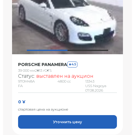
PORSCHE PANAMERA
4.5
39 000 км
2013 г
GTS
Статус:
выставлен на аукцион
970M48A
4800 сс
13343
FA
USS Nagoya
07.08.2026
0 ¥
стартовая цена на аукционе
Уточнить цену