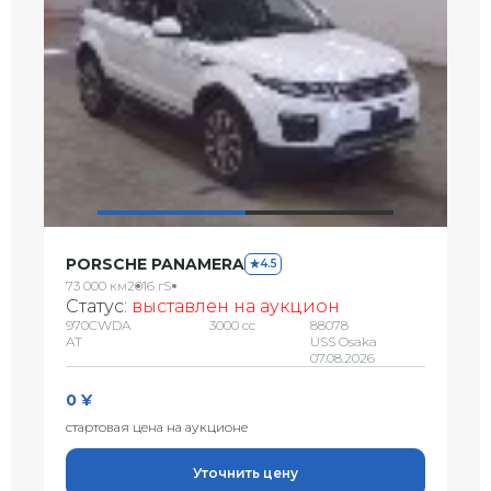
PORSCHE PANAMERA
4.5
73 000 км
2016 г
S
Статус:
выставлен на аукцион
970CWDA
3000 сс
88078
AT
USS Osaka
07.08.2026
0 ¥
стартовая цена на аукционе
Уточнить цену