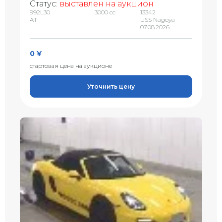
Статус:
выставлен на аукцион
992L30
3000 сс
13342
AT
USS Nagoya
07.08.2026
0 ¥
стартовая цена на аукционе
Уточнить цену