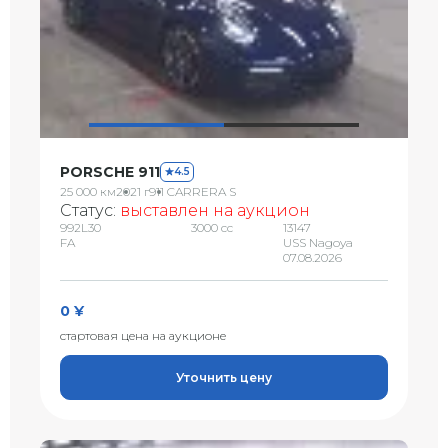
PORSCHE 911
4.5
25 000 км
2021 г
911 CARRERA S
Статус:
выставлен на аукцион
992L30
3000 сс
13147
FA
USS Nagoya
07.08.2026
0 ¥
стартовая цена на аукционе
Уточнить цену