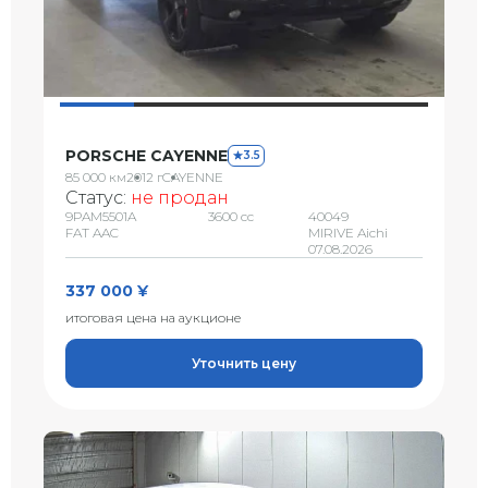
PORSCHE CAYENNE
3.5
85 000 км
2012 г
CAYENNE
Статус:
не продан
9PAM5501A
3600 сс
40049
FAT AAC
MIRIVE Aichi
07.08.2026
337 000 ¥
итоговая цена на аукционе
Уточнить цену