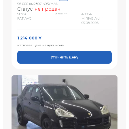
96 000 км
2007 г
CAYMAN
Статус:
не продан
98720
2700 сс
40054
FAT AAC
MIRIVE Aichi
07.08.2026
1 214 000 ¥
итоговая цена на аукционе
Уточнить цену