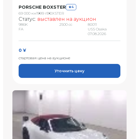
PORSCHE BOXSTER
4
69 000 км
1999 г
BOXSTER
Статус:
выставлен на аукцион
986K
2500 сс
80011
FA
USS Osaka
07.08.2026
0 ¥
стартовая цена на аукционе
Уточнить цену