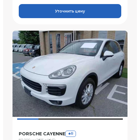
Уточнить цену
PORSCHE CAYENNE
R
83 000 км
2015 г
4WD