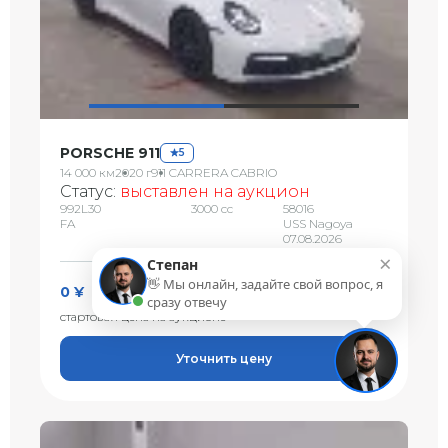
PORSCHE 911
5
14 000 км
2020 г
911 CARRERA CABRIO
Статус:
выставлен на аукцион
992L30
3000 сс
58016
FA
USS Nagoya
07.08.2026
×
Степан
👋 Мы онлайн, задайте свой вопрос, я
0 ¥
сразу отвечу
стартовая цена на аукционе
Уточнить цену