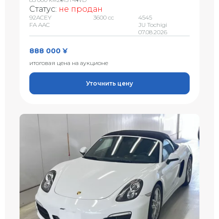
Статус:
не продан
92ACEY
3600 сс
4545
FA AAC
JU Tochigi
07.08.2026
888 000 ¥
итоговая цена на аукционе
Уточнить цену