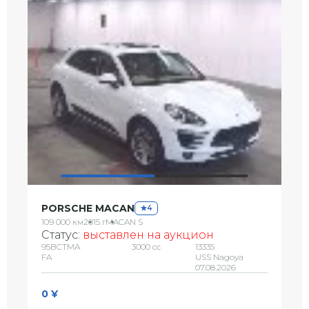
PORSCHE MACAN
4
109 000 км
2015 г
MACAN S
Статус:
выставлен на аукцион
95BCTMA
3000 сс
13335
FA
USS Nagoya
07.08.2026
0 ¥