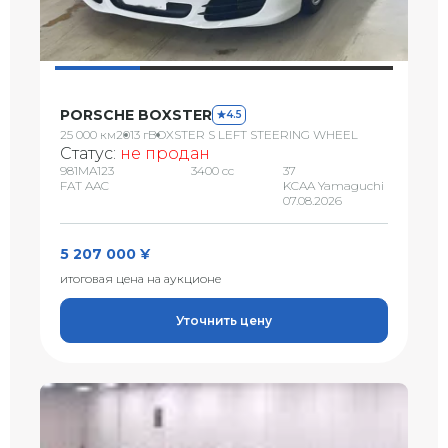
PORSCHE BOXSTER
4.5
25 000 км
2013 г
BOXSTER S LEFT STEERING WHEEL
Статус:
не продан
981MA123
3400 сс
37
FAT AAC
KCAA Yamaguchi
07.08.2026
5 207 000 ¥
итоговая цена на аукционе
Уточнить цену