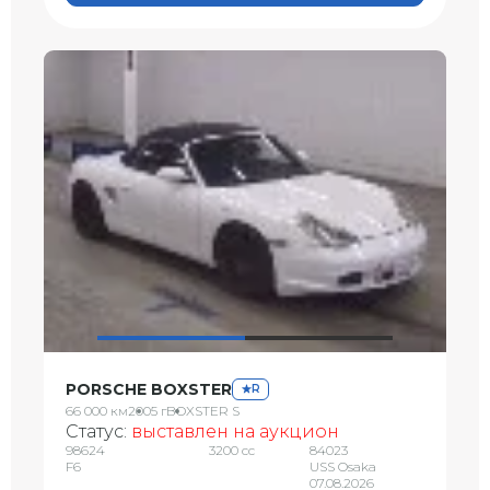
PORSCHE BOXSTER
R
66 000 км
2005 г
BOXSTER S
Статус:
выставлен на аукцион
98624
3200 сс
84023
F6
USS Osaka
07.08.2026