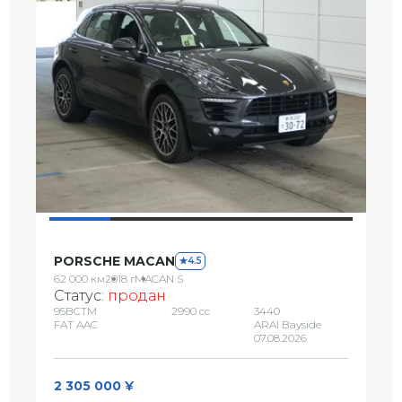
PORSCHE MACAN
4.5
62 000 км
2018 г
MACAN S
Статус:
продан
95BCTM
2990 сс
3440
FAT AAC
ARAI Bayside
07.08.2026
2 305 000 ¥