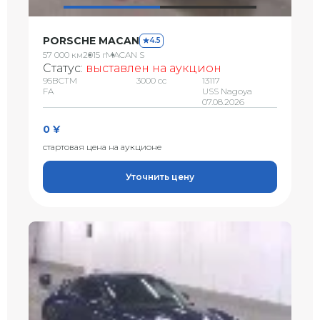
PORSCHE MACAN
4.5
57 000 км
2015 г
MACAN S
Статус:
выставлен на аукцион
95BCTM
3000 сс
13117
FA
USS Nagoya
07.08.2026
0 ¥
стартовая цена на аукционе
Уточнить цену