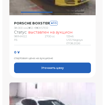
PORSCHE BOXSTER
3.5
38 000 км
2012 г
BOXSTER
Статус:
выставлен на аукцион
981MA122
2700 сс
13346
F6
USS Nagoya
07.08.2026
0 ¥
стартовая цена на аукционе
Уточнить цену