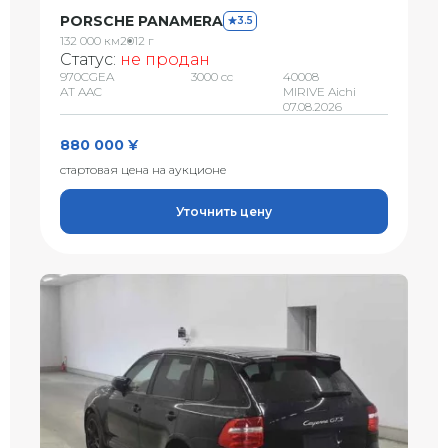
PORSCHE PANAMERA
3.5
132 000 км
2012 г
Статус:
не продан
970CGEA
3000 сс
40008
AT AAC
MIRIVE Aichi
07.08.2026
880 000 ¥
стартовая цена на аукционе
Уточнить цену