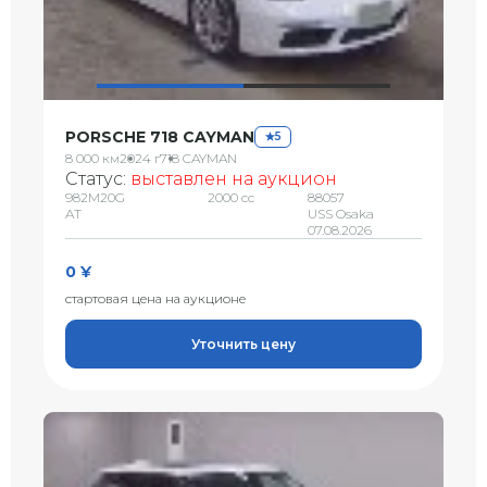
PORSCHE 718 CAYMAN
5
8 000 км
2024 г
718 CAYMAN
Статус:
выставлен на аукцион
982M20G
2000 сс
88057
AT
USS Osaka
07.08.2026
0 ¥
стартовая цена на аукционе
Уточнить цену