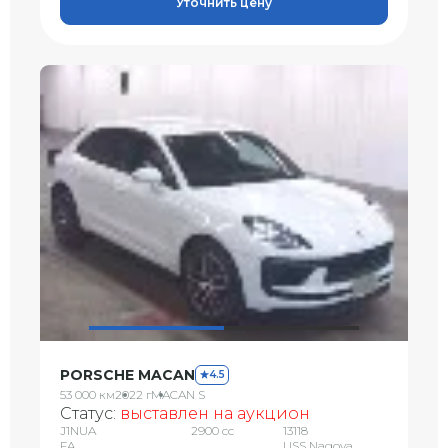
Уточнить цену
PORSCHE MACAN
4.5
53 000 км
2022 г
MACAN S
Статус:
выставлен на аукцион
J1NUA
2900 сс
13118
FA
USS Nagoya