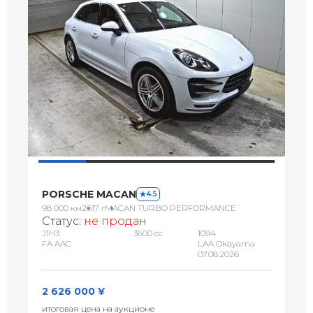
PORSCHE MACAN
4.5
98 000 км
2017 г
MACAN TURBO PERFORMANCE
Статус:
не продан
J1H3
3600 сс
1094
FA AAC
LAA Okayama
07.08.2026
2 626 000 ¥
итоговая цена на аукционе