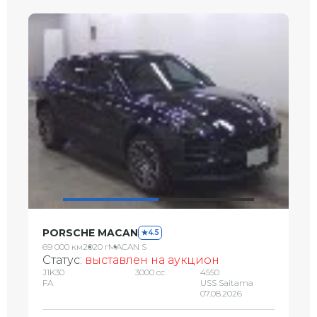
PORSCHE MACAN
4.5
69 000 км
2020 г
MACAN S
Статус:
выставлен на аукцион
J1K30
3000 сс
4550
FA
USS Saitama
07.08.2026