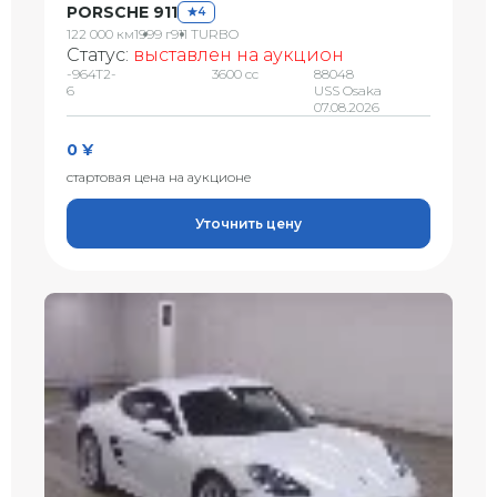
PORSCHE 911
4
122 000 км
1999 г
911 TURBO
Статус:
выставлен на аукцион
-964T2-
3600 сс
88048
6
USS Osaka
07.08.2026
0 ¥
стартовая цена на аукционе
Уточнить цену