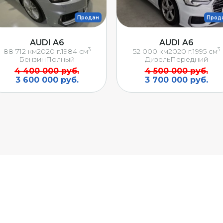
Продан
Прод
AUDI A6
AUDI A6
3
3
88 712 км
2020 г.
1984 см
52 000 км
2020 г.
1995 см
Бензин
Полный
Дизель
Передний
4 400 000 руб.
4 500 000 руб.
3 600 000 руб.
3 700 000 руб.