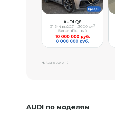
Продан
AUDI Q8
3
31 544 км
2021 г.
3000 см
Бензин
Полный
10 000 000 руб.
8 000 000 руб.
Найдено всего:
7
AUDI по моделям