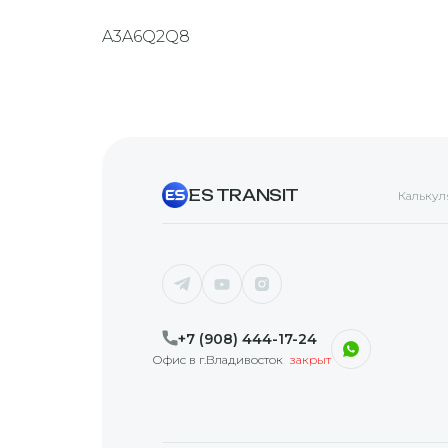
A3
A6
Q2
Q8
ES TRANSIT
Калькул
+7 (908) 444-17-24
Офис в г.Владивосток
закрыт