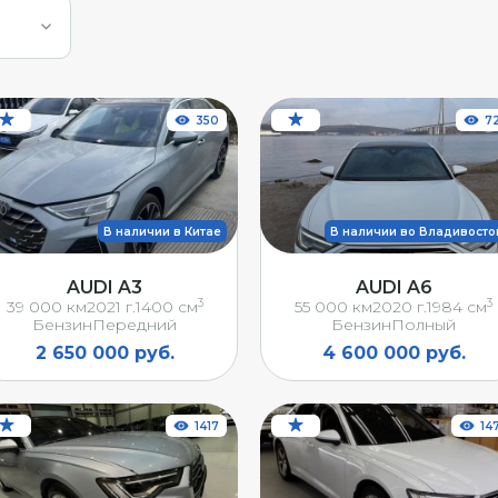
350
7
В наличии в Китае
В наличии во Владивосто
AUDI A3
AUDI A6
3
3
39 000 км
2021 г.
1400 см
55 000 км
2020 г.
1984 см
Бензин
Передний
Бензин
Полный
2 650 000 руб.
4 600 000 руб.
1417
14