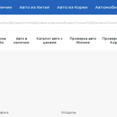
личии
Авто из Китая
Авто из Кореи
Автомоби
ры
Блог
Договор
Оплата
Доставка в регионы
Видео
Отзывы
FAQ
Контакты
Онлай
оны
Авто в
Каталог авто с
Проверка авто
Проверк
йн
наличии
ценами
Япония
Кор
арка
Модель