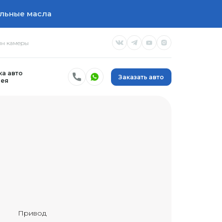
льные масла
н камеры
а авто
Заказать авто
ея
Привод