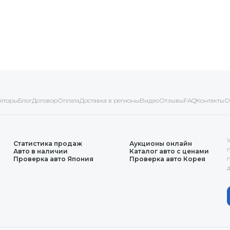
яторы
Блог
Договор
Оплата
Доставка в регионы
Видео
Отзывы
FAQ
Контакты
О
Статистика продаж
Аукционы онлайн
Авто в наличии
Каталог авто с ценами
Проверка авто Япония
Проверка авто Корея