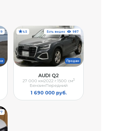
29
4.5
Есть видеообзор
987
ке
Продан
AUDI Q2
3
27 000 км
2022 г.
1500 см
Бензин
Передний
1 690 000 руб.
77