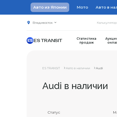
Авто из Японии
Мото
Авто в на
Владивосток
Калькулято
Статистика
Аукци
ES TRANSIT
продаж
онла
ES TRANSIT
Авто в наличии
Audi
Audi в наличии
Статус
М