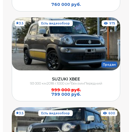
760 000 руб.
3.5
Есть видеообзор
975
Продан
SUZUKI XBEE
3
93 000 км
2018 г.
1000 см
Бензин
Передний
999 000 руб.
799 000 руб.
3.5
Есть видеообзор
600