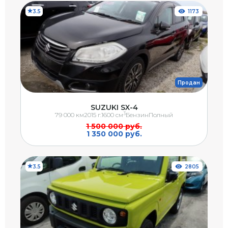
3.5
1173
Продан
SUZUKI SX-4
3
79 000 км
2015 г.
1600 см
Бензин
Полный
1 500 000 руб.
1 350 000 руб.
3.5
2805