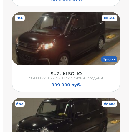
4
456
Продан
SUZUKI SOLIO
3
98 000 км
2022 г.
1200 см
Бензин
Передний
899 000 руб.
4.5
582