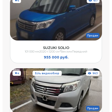
4
417
Продан
SUZUKI SOLIO
3
101 000 км
2020 г.
1200 см
Бензин
Передний
955 000 руб.
4
Есть видеообзор
963
Продан