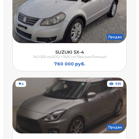
Продан
SUZUKI SX-4
3
140 000 км
2012 г.
1500 см
Бензин
Полный
760 000 руб.
4
995
Продан