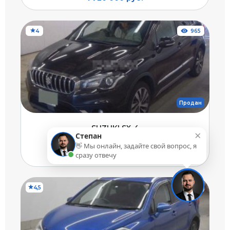
4
965
Продан
SUZUKI SX-4
×
3
Степан
88 000 км
2018 г.
1600 см
Бензин
Полный
👋 Мы онлайн, задайте свой вопрос, я
1 800 000 руб.
1 599 000 руб.
сразу отвечу
4,5
263