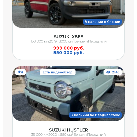
В наличии в Японии
SUZUKI XBEE
3
130 000 км
2019 г.
1000 см
Бензин
Передний
999 000 руб.
850 000 руб.
R
Есть видеообзор
2146
В наличии во Владивостоке
SUZUKI HUSTLER
3
39 000 км
2020 г.
660 см
Бензин
Передний