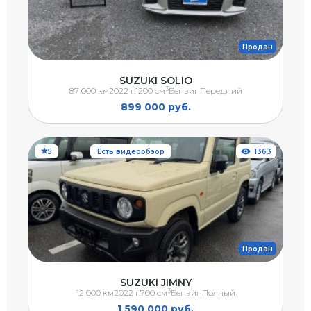
Продан
SUZUKI SOLIO
3
87 000 км
2022 г.
1200 см
Бензин
Передний
899 000 руб.
5
Есть видеообзор
1363
Продан
SUZUKI JIMNY
3
12 000 км
2022 г.
700 см
Бензин
Полный
1 590 000 руб.