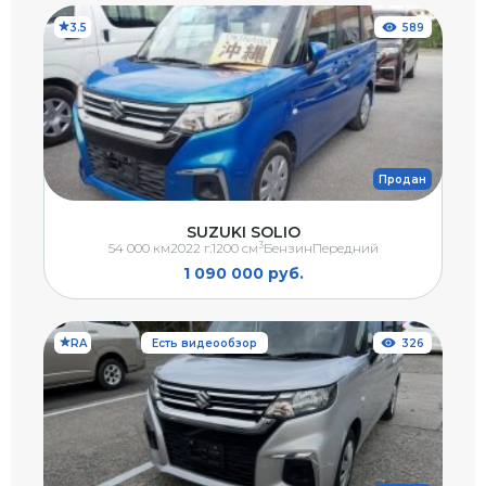
3.5
589
Продан
SUZUKI SOLIO
3
54 000 км
2022 г.
1200 см
Бензин
Передний
1 090 000 руб.
RA
Есть видеообзор
326