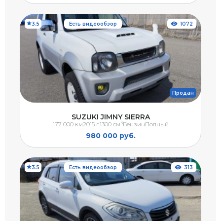
3.5
Есть видеообзор
1072
Продан
SUZUKI JIMNY SIERRA
3
177 000 км
2015 г.
1300 см
Бензин
Полный
980 000 руб.
3.5
Есть видеообзор
313