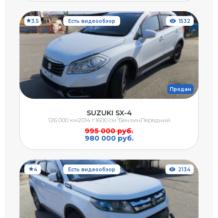
3.5
Есть видеообзор
1532
Продан
SUZUKI SX-4
3
126 000 км
2014 г.
1600 см
Бензин
Передний
995 000 руб.
980 000 руб.
4
Есть видеообзор
2134