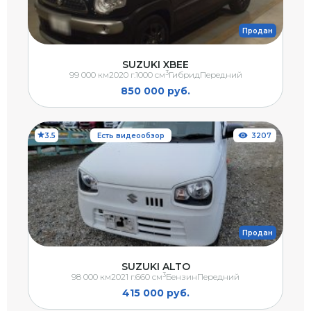
Продан
SUZUKI XBEE
3
99 000 км
2020 г.
1000 см
Гибрид
Передний
850 000 руб.
3.5
Есть видеообзор
3207
Продан
SUZUKI ALTO
3
98 000 км
2021 г.
660 см
Бензин
Передний
415 000 руб.