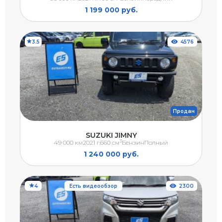
1 199 000 руб.
3.5
4576
Продан
SUZUKI JIMNY
3
49 000 км
2021 г.
660 см
Бензин
Полный
1 240 000 руб.
4
Есть видеообзор
2300