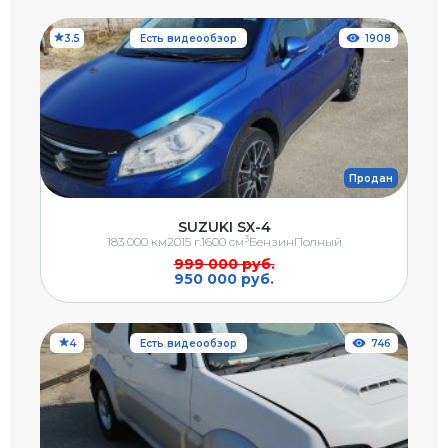
3.5
Есть видеообзор
1908
Продан
SUZUKI SX-4
3
183 000 км
2015 г.
1600 см
Бензин
Полный
999 000 руб.
950 000 руб.
4
Есть видеообзор
746