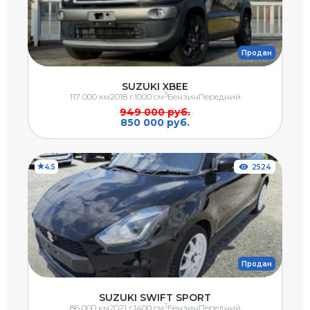
Продан
SUZUKI XBEE
3
117 000 км
2018 г.
1000 см
Бензин
Передний
949 000 руб.
850 000 руб.
4.5
2524
Продан
SUZUKI SWIFT SPORT
3
86 000 км
2021 г.
1400 см
Бензин
Передний