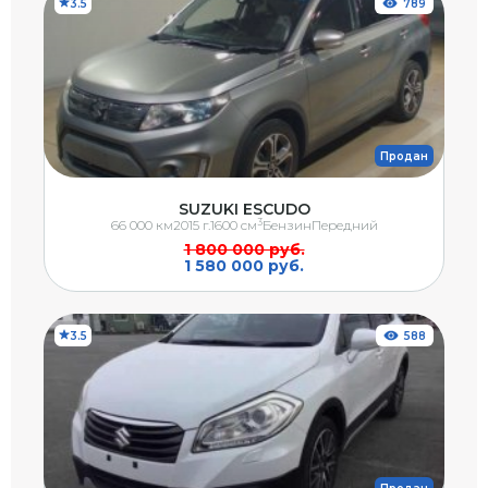
3.5
789
Продан
SUZUKI ESCUDO
3
66 000 км
2015 г.
1600 см
Бензин
Передний
1 800 000 руб.
1 580 000 руб.
3.5
588