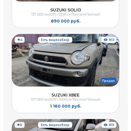
SUZUKI SOLIO
3
137 000 км
2015 г.
1200 см
Бензин
Полный
890 000 руб.
4
Есть видеообзор
813
Продан
SUZUKI XBEE
3
107 000 км
2019 г.
1000 см
Бензин
Полный
1 160 000 руб.
R
Есть видеообзор
819