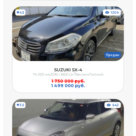
4.5
1204
Продан
SUZUKI SX-4
3
74 000 км
2016 г.
1600 см
Бензин
Полный
1 750 000 руб.
1 499 000 руб.
3.5
642