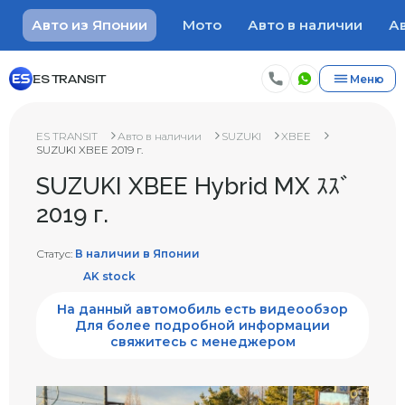
Авто из Японии
Мото
Авто в наличии
Ав
ES TRANSIT
Меню
ES TRANSIT
Авто в наличии
SUZUKI
XBEE
SUZUKI XBEE 2019 г.
SUZUKI XBEE Hybrid MX ｽｽﾞ
2019 г.
Статус:
В наличии в Японии
AK stock
На данный автомобиль есть видеообзор
Для более подробной информации
свяжитесь с менеджером