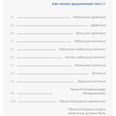
Как читать аукционный лист
А1
Маленькая царапина
А2
Царапина
А3
Большая царапина
Е1
Небольшая вмятина
Е2
Несколько небольших вмятин
Е3
Много небольших вмятин
U1
Маленькая вмятина
U2
Вмятина
U3
Большая вмятина
Ремонт/покраска (едва
W1
обнаружимые)
W2
Ремонт/покраска (заментные)
Ремонт/покраска (очень
заментные, должно быть