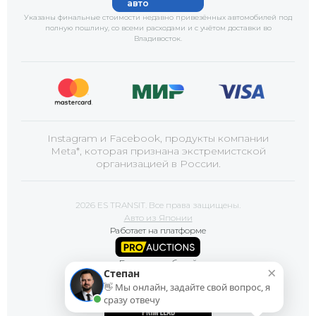
авто
Указаны финальные стоимости недавно привезённых автомобилей под
полную пошлину, со всеми расходами и с учётом доставки
во
Владивосток
.
Instagram и Facebook, продукты компании
Meta*, которая признана экстремистской
организацией в России.
2026 ES TRANSIT. Все права защищены.
Авто из Японии
Работает на платформе
Базы автомобилей
×
Степан
👋 Мы онлайн, задайте свой вопрос, я
Сайт продвигает
сразу отвечу