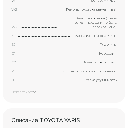
W1
обнаружимые)
W2
Ремонт/покраска (заментные)
Ремонт/покраска (очень
заментные, должно быть
W3
перекрашено)
S1
Малозаметная ржавчина
S2
Ржавчина
С1
Коррозия
С2
Заметная коррозия
P
Краска отличается от оригинала
H
Краска ухудшилась
X
Элемент требует замены
Показать все
XX
Замененный элемент
Маленькая вмятина с
царапиной (размером с
B1
большой палец)
Описание TOYOTA YARIS
Вмятина с царапиной