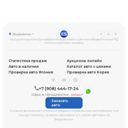
Владивосток
Калькуляторы
Блог
Договор
Оплата
Доставка в регионы
Видео
Отзывы
FAQ
Контакты
Онлайн камеры
Статистика продаж
Аукционы онлайн
Авто в наличии
Каталог авто с ценами
Проверка авто Япония
Проверка авто Корея
+7 (908) 444-17-24
Офис в г.Владивосток
закрыт
Заказать
авто
Указаны финальные стоимости недавно привезённых автомобилей под
полную пошлину, со всеми расходами и с учётом доставки
во
Владивосток
.