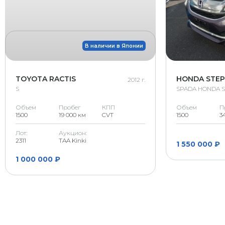
В наличии в Японии
TOYOTA RACTIS
HONDA STE
2012 г.
S
SPADA HONDA 
Объем
Пробег
КПП
Объем
П
1500
19 000 км
CVT
1500
3
Лот:
Аукцион:
2311
TAA Kinki
1 550 000 ₽
1 000 000 ₽