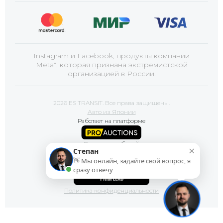
Instagram и Facebook, продукты компании
Meta*, которая признана экстремистской
организацией в России.
2026 ES TRANSIT. Все права защищены.
Авто из Японии
Работает на платформе
Базы автомобилей
×
Степан
👋 Мы онлайн, задайте свой вопрос, я
Сайт продвигает
сразу отвечу
Политика конфиденциальности