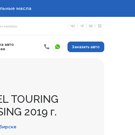
льные масла
н камеры
а авто
Заказать авто
ея
EL TOURING
NG 2019 г.
ибирске