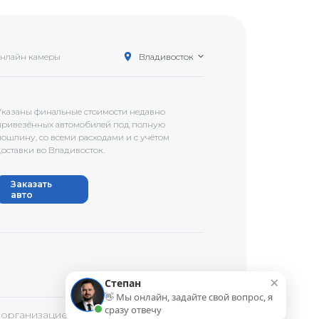
нлайн камеры
Владивосток
Указаны финальные стоимости недавно
привезённых автомобилей под полную
пошлину, со всеми расходами и с учётом
доставки
во Владивосток
.
Заказать
авто
×
Степан
👋 Мы онлайн, задайте свой вопрос, я
сразу отвечу
 организацией в России.