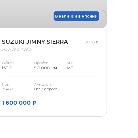
В наличии в Японии
SUZUKI JIMNY SIERRA
HOND
2018 г.
JC AWD 4WD
G
Объем
Пробег
КПП
Объем
1500
90 000 км
MT
1500
Лот:
Аукцион:
Аукцион
70469
USS Sapporo
U Niigata
1 600 000 ₽
1 200