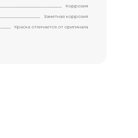
Коррозия
Заметная коррозия
Краска отличается от оригинала
Краска ухудшилась
Элемент требует замены
Замененный элемент
Маленькая вмятина с царапиной
(размером с большой палец)
Вмятина с царапиной (размером с
ладонь)
Большая вмятина с царапиной
(размером с локоть)
Маленькая трещина
Трещина
Большая трещина