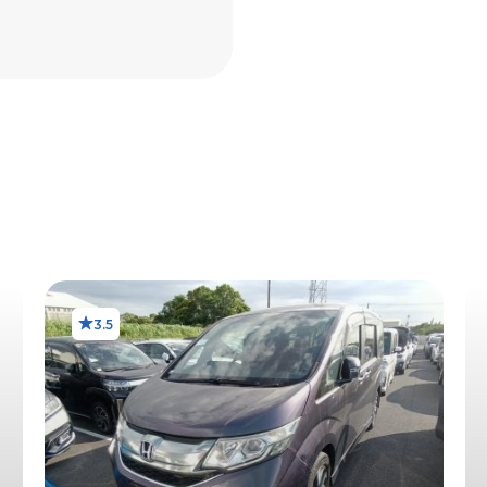
X1
R
RX
Х
G
3.5