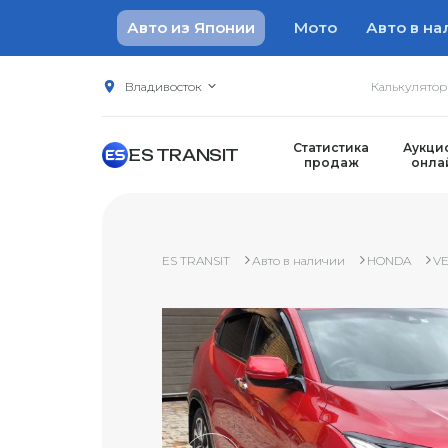
Авто из Японии
Мото
Авто в на
Владивосток
Калькулято
Статистика
Аукци
ES TRANSIT
продаж
онла
ES TRANSIT
Авто в наличии
HONDA
V