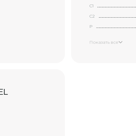
С1
С2
P
H
Показать все
X
XX
B1
B2
EL
В3
Y1
Y2
Y3