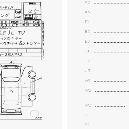
А2
А3
Е1
Е2
Е3
U1
U2
U3
W1
W2
W3
S1
S2