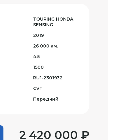
TOURING HONDA
SENSING
2019
26 000 км.
4.5
1500
RU1-2301932
CVT
Передний
2 420 000 ₽