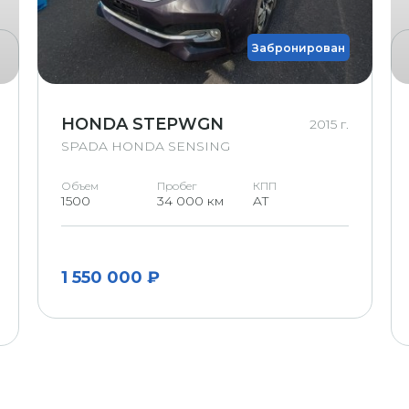
Забронирован
HONDA STEPWGN
2015 г.
SPADA HONDA SENSING
Объем
Пробег
КПП
1500
34 000 км
AT
1 550 000 ₽