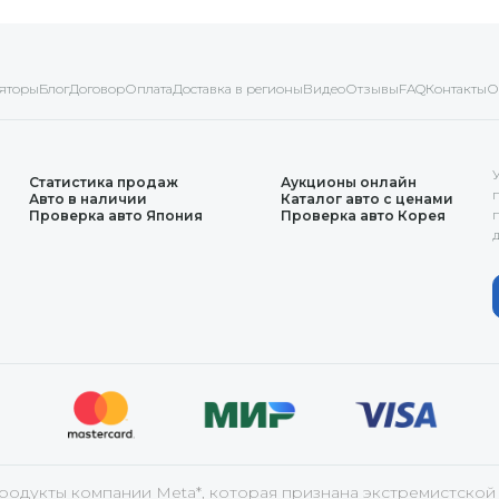
яторы
Блог
Договор
Оплата
Доставка в регионы
Видео
Отзывы
FAQ
Контакты
О
Статистика продаж
Аукционы онлайн
Авто в наличии
Каталог авто с ценами
Проверка авто Япония
Проверка авто Корея
продукты компании Meta*, которая признана экстремистской