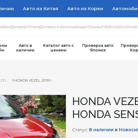
личии
Авто из Китая
Авто из Кореи
Автомоби
ры
Блог
Договор
Оплата
Доставка в регионы
Видео
Отзывы
FAQ
Контакты
Онлай
оны
Авто в
Каталог авто с
Проверка авто
Проверк
йн
наличии
ценами
Япония
Кор
EZEL
HONDA VEZEL 2019 г.
HONDA VEZ
HONDA SENSI
Статус:
В наличии в Новос