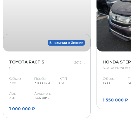
В наличии в Японии
TOYOTA RACTIS
HONDA STE
2012 г.
S
SPADA HONDA 
Объем
Пробег
КПП
Объем
П
1500
19 000 км
CVT
1500
3
Лот:
Аукцион:
2311
TAA Kinki
1 550 000 ₽
1 000 000 ₽