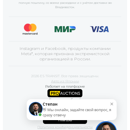
полную пошлину, со всеми расходами и с учётом доставки
во
Владивосток
.
Instagram и Facebook, продукты компании
Meta*, которая признана экстремистской
организацией в России.
2026 ES TRANSIT. Все права защищены.
Авто из Японии
Работает на платформе
Базы автомобилей
×
Степан
👋 Мы онлайн, задайте свой вопрос, я
Сайт продвигает
сразу отвечу
Политика конфиденциальности