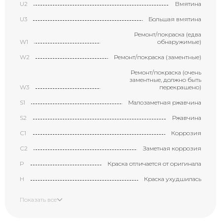
U2
Вмятина
U3
Большая вмятина
Ремонт/покраска (едва
W1
обнаружимые)
W2
Ремонт/покраска (заментные)
Ремонт/покраска (очень
заментные, должно быть
W3
перекрашено)
S1
Малозаметная ржавчина
S2
Ржавчина
С1
Коррозия
С2
Заметная коррозия
P
Краска отличается от оригинала
H
Краска ухудшилась
X
Элемент требует замены
Показать все
XX
Замененный элемент