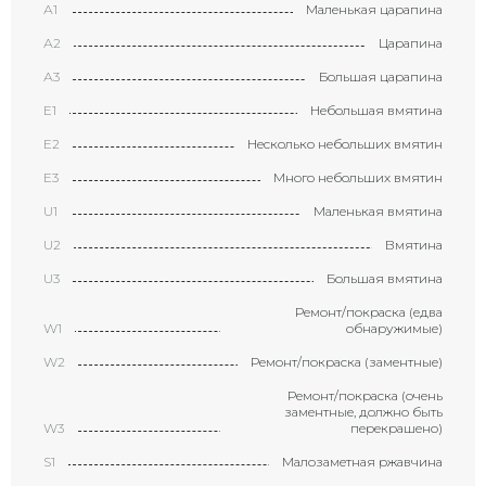
А1
Маленькая царапина
А2
Царапина
А3
Большая царапина
Е1
Небольшая вмятина
Е2
Несколько небольших вмятин
Е3
Много небольших вмятин
U1
Маленькая вмятина
U2
Вмятина
U3
Большая вмятина
Ремонт/покраска (едва
W1
обнаружимые)
W2
Ремонт/покраска (заментные)
Ремонт/покраска (очень
заментные, должно быть
W3
перекрашено)
S1
Малозаметная ржавчина