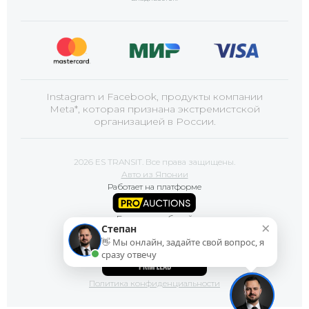
Instagram и Facebook, продукты компании
Meta*, которая признана экстремистской
организацией в России.
2026 ES TRANSIT. Все права защищены.
Авто из Японии
Работает на платформе
Базы автомобилей
×
Степан
👋 Мы онлайн, задайте свой вопрос, я
Сайт продвигает
сразу отвечу
Политика конфиденциальности