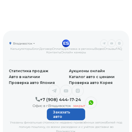
Владивосток
Калькуляторы
Блог
Договор
Оплата
Доставка в регионы
Видео
Отзывы
FAQ
Контакты
Онлайн камеры
Статистика продаж
Аукционы онлайн
Авто в наличии
Каталог авто с ценами
Проверка авто Япония
Проверка авто Корея
+7 (908) 444-17-24
Офис в г.Владивосток
закрыт
Заказать
авто
Указаны финальные стоимости недавно привезённых автомобилей под
полную пошлину, со всеми расходами и с учётом доставки
во
Владивосток
.