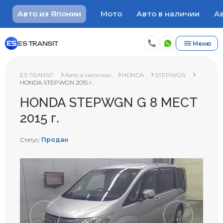
Авто из Японии
Мото
Авто в наличии
Ав
ES TRANSIT
Меню
ES TRANSIT
Авто в наличии
HONDA
STEPWGN
HONDA STEPWGN 2015 г.
HONDA STEPWGN G 8 МЕСТ
2015 г.
Статус:
Продан