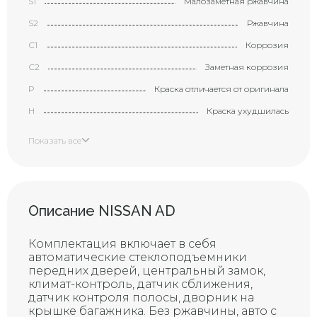
S1
Малозаметная ржавчина
S2
Ржавчина
С1
Коррозия
С2
Заметная коррозия
P
Краска отличается от оригинала
H
Краска ухудшилась
X
Элемент требует замены
Показать все
XX
Замененный элемент
Маленькая вмятина с
царапиной (размером с
B1
большой палец)
Описание NISSAN AD
Вмятина с царапиной
B2
(размером с ладонь)
Комплектация включает в себя
Большая вмятина с царапиной
автоматические стеклоподъемники
В3
(размером с локоть)
передних дверей, центральный замок,
климат-контроль, датчик сближения,
Y1
Маленькая трещина
датчик контроля полосы, дворник на
Y2
Трещина
крышке багажника. Без ржавчины, авто с