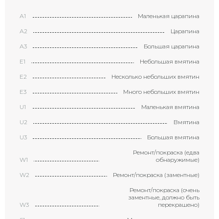
А1
Маленькая царапина
А2
Царапина
А3
Большая царапина
Е1
Небольшая вмятина
Е2
Несколько небольших вмятин
Е3
Много небольших вмятин
U1
Маленькая вмятина
U2
Вмятина
U3
Большая вмятина
Ремонт/покраска (едва
W1
обнаружимые)
W2
Ремонт/покраска (заментные)
Ремонт/покраска (очень
заментные, должно быть
W3
перекрашено)