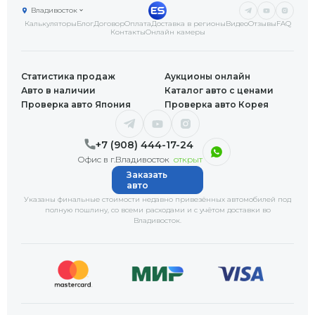
Владивосток
Калькуляторы
Блог
Договор
Оплата
Доставка в регионы
Видео
Отзывы
FAQ
Контакты
Онлайн камеры
Статистика продаж
Аукционы онлайн
Авто в наличии
Каталог авто с ценами
Проверка авто Япония
Проверка авто Корея
+7 (908) 444-17-24
Офис в г.Владивосток
открыт
Заказать
авто
Указаны финальные стоимости недавно привезённых автомобилей под
полную пошлину, со всеми расходами и с учётом доставки
во
Владивосток
.