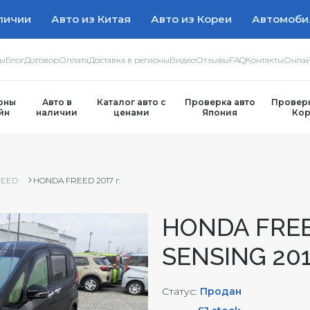
личии
Авто из Китая
Авто из Кореи
Автомоби
ры
Блог
Договор
Оплата
Доставка в регионы
Видео
Отзывы
FAQ
Контакты
Онлай
оны
Авто в
Каталог авто с
Проверка авто
Проверк
йн
наличии
ценами
Япония
Кор
REED
HONDA FREED 2017 г.
HONDA FRE
SENSING 2017
Статус:
Продан