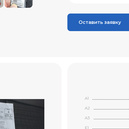
Оставить заявку
А1
А2
А3
Е1