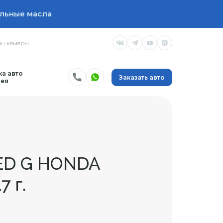
льные масла
н камеры
а авто
Заказать авто
ея
ED G HONDA
 г.