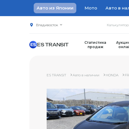
Авто из Японии
Мото
Авто в на
Владивосток
Калькулято
Статистика
Аукци
ES TRANSIT
продаж
онла
ES TRANSIT
Авто в наличии
HONDA
F