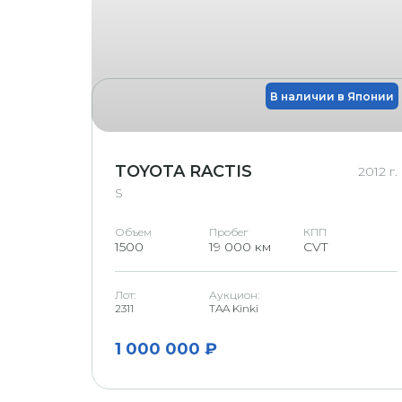
В наличии в Японии
TOYOTA RACTIS
2012 г.
S
Объем
Пробег
КПП
1500
19 000 км
CVT
Лот:
Аукцион:
2311
TAA Kinki
1 000 000 ₽