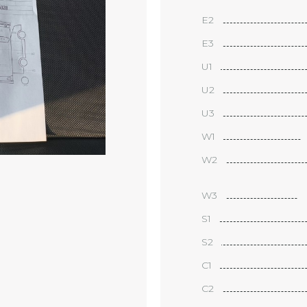
Е2
Е3
U1
U2
U3
W1
W2
W3
S1
S2
С1
С2