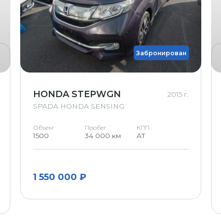
R
RX
Забронирован
Х
G
HONDA STEPWGN
2015 г.
SPADA HONDA SENSING
Объем
Пробег
КПП
1500
34 000 км
AT
1 550 000 ₽