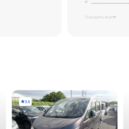
P
H
Показать все
X
XX
B1
B2
В3
Y1
Y2
3.5
Y3
X1