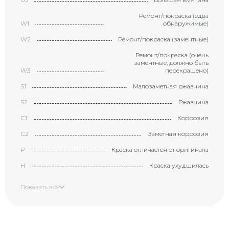
Ремонт/покраска (едва
W1
обнаружимые)
W2
Ремонт/покраска (заментные)
Ремонт/покраска (очень
заментные, должно быть
W3
перекрашено)
S1
Малозаметная ржавчина
S2
Ржавчина
С1
Коррозия
С2
Заметная коррозия
P
Краска отличается от оригинала
H
Краска ухудшилась
X
Элемент требует замены
Показать все
XX
Замененный элемент
Маленькая вмятина с
царапиной (размером с
B1
большой палец)