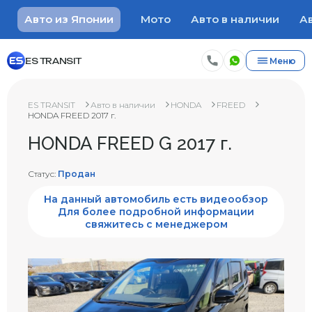
Авто из Японии
Мото
Авто в наличии
Ав
ES TRANSIT
Меню
ES TRANSIT
Авто в наличии
HONDA
FREED
HONDA FREED 2017 г.
HONDA FREED G 2017 г.
Статус:
Продан
На данный автомобиль есть видеообзор
Для более подробной информации
свяжитесь с менеджером