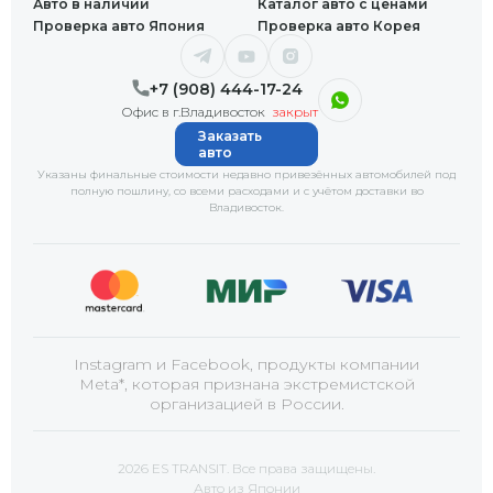
Авто в наличии
Каталог авто с ценами
Проверка авто Япония
Проверка авто Корея
+7 (908) 444-17-24
Офис в г.Владивосток
закрыт
Заказать
авто
Указаны финальные стоимости недавно привезённых автомобилей под
полную пошлину, со всеми расходами и с учётом доставки
во
Владивосток
.
Instagram и Facebook, продукты компании
Meta*, которая признана экстремистской
организацией в России.
2026 ES TRANSIT. Все права защищены.
Авто из Японии