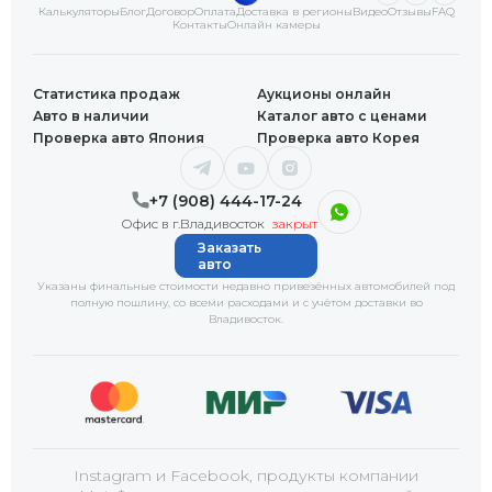
Калькуляторы
Блог
Договор
Оплата
Доставка в регионы
Видео
Отзывы
FAQ
Контакты
Онлайн камеры
Статистика продаж
Аукционы онлайн
Авто в наличии
Каталог авто с ценами
Проверка авто Япония
Проверка авто Корея
+7 (908) 444-17-24
Офис в г.Владивосток
закрыт
Заказать
авто
Указаны финальные стоимости недавно привезённых автомобилей под
полную пошлину, со всеми расходами и с учётом доставки
во
Владивосток
.
Instagram и Facebook, продукты компании