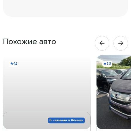
Трещина на ветровом стекле
Х
(требует замены)
Скол на стекле (возможна
G
трещина)
Похожие авто
4,5
3.5
В наличии в Японии