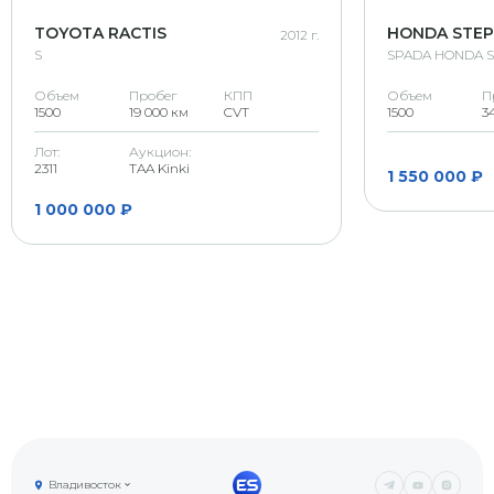
TOYOTA RACTIS
HONDA STE
2012 г.
S
SPADA HONDA 
Объем
Пробег
КПП
Объем
П
1500
19 000 км
CVT
1500
3
Лот:
Аукцион:
2311
TAA Kinki
1 550 000 ₽
1 000 000 ₽
Владивосток