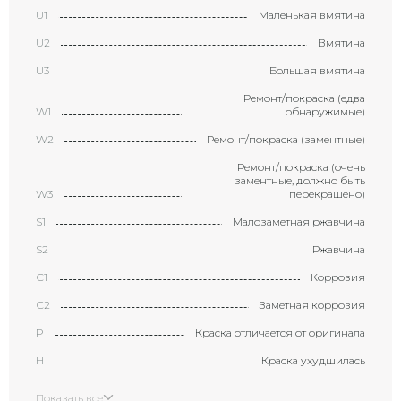
U1
Маленькая вмятина
U2
Вмятина
U3
Большая вмятина
Ремонт/покраска (едва
W1
обнаружимые)
W2
Ремонт/покраска (заментные)
Ремонт/покраска (очень
заментные, должно быть
W3
перекрашено)
S1
Малозаметная ржавчина
S2
Ржавчина
С1
Коррозия
С2
Заметная коррозия
P
Краска отличается от оригинала
H
Краска ухудшилась
X
Элемент требует замены
Показать все