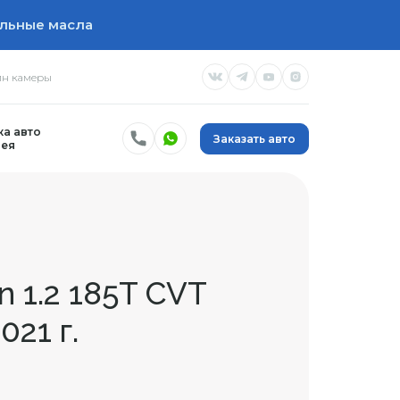
льные масла
н камеры
а авто
Заказать авто
ея
 1.2 185T CVT
021 г.