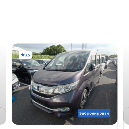
рапиной (размером с
ладонь)
вмятина с царапиной
(размером с локоть)
Маленькая трещина
Трещина
3.5
Большая трещина
трещина на ветровом
(приблизительно 1 см)
овленная трещина на
ветровом стекле
овленная трещина на
кле (требует замены)
Забронирован
вом стекле (требует
замены)
е (возможна трещина)