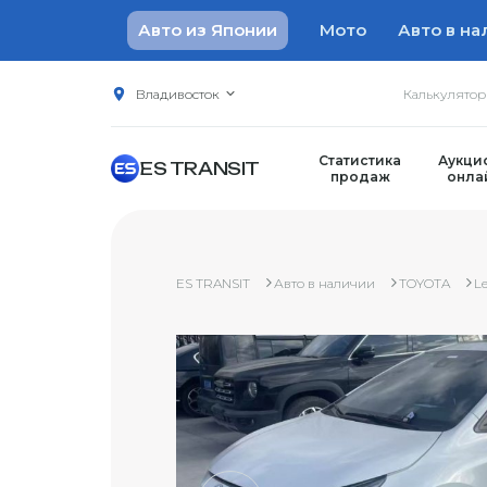
Авто из Японии
Мото
Авто в на
Владивосток
Калькулято
Статистика
Аукци
ES TRANSIT
продаж
онла
ES TRANSIT
Авто в наличии
TOYOTA
Le