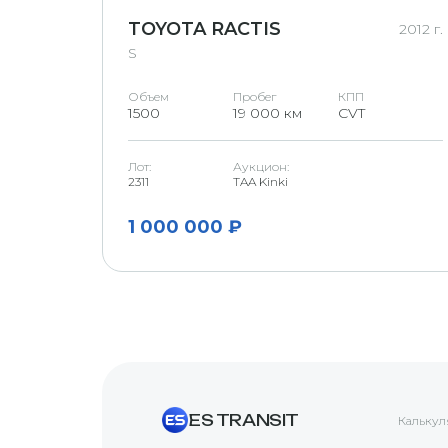
TOYOTA RACTIS
2012 г.
S
Объем
Пробег
КПП
1500
19 000 км
CVT
Лот:
Аукцион:
2311
TAA Kinki
1 000 000 ₽
ES TRANSIT
Калькул