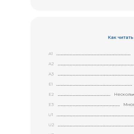
Как читать
А1
А2
А3
Е1
Е2
Несколь
Е3
Мног
U1
U2