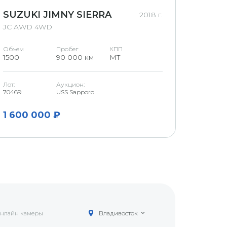
SUZUKI JIMNY SIERRA
HOND
2018 г.
JC AWD 4WD
G
Объем
Пробег
КПП
Объем
1500
90 000 км
MT
1500
Лот:
Аукцион:
Аукцион
70469
USS Sapporo
U Niigata
1 600 000 ₽
1 200
нлайн камеры
Владивосток