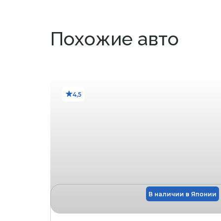
Вмятина с ца
B2
Похожие авто
Большая 
В3
Y1
Y2
4,5
Y3
Маленькая 
X1
стекле 
Восстан
R
Восстан
RX
ветровом сте
В наличии в Японии
Трещина на ветро
Х
G
Скол на стекл