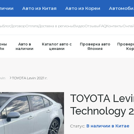
личии
Авто из Китая
Авто из Кореи
Автомоби
ры
Блог
Договор
Оплата
Доставка в регионы
Видео
Отзывы
FAQ
Контакты
Онлай
оны
Авто в
Каталог авто с
Проверка авто
Проверк
йн
наличии
ценами
Япония
Кор
vin
TOYOTA Levin 2021 г.
TOYOTA Levin
Technology 2
Статус:
В наличии в Китае