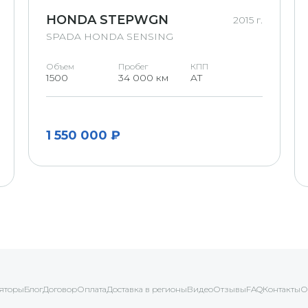
HONDA STEPWGN
2015 г.
SPADA HONDA SENSING
Объем
Пробег
КПП
1500
34 000 км
AT
1 550 000 ₽
яторы
Блог
Договор
Оплата
Доставка в регионы
Видео
Отзывы
FAQ
Контакты
О