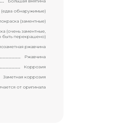
Большая вмятина
 (едва обнаружимые)
окраска (заментные)
ка (очень заментные,
 быть перекрашено)
озаметная ржавчина
Ржавчина
Коррозия
Заметная коррозия
ичается от оригинала
Краска ухудшилась
мент требует замены
Замененный элемент
вмятина с царапиной
ом с большой палец)