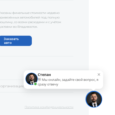
Указаны финальные стоимости недавно
привезённых автомобилей под полную
пошлину, со всеми расходами и с учётом
доставки
во Владивосток
.
Заказать
авто
×
Степан
👋 Мы онлайн, задайте свой вопрос, я
сразу отвечу
 организацией в России.
Политика конфиденциальности