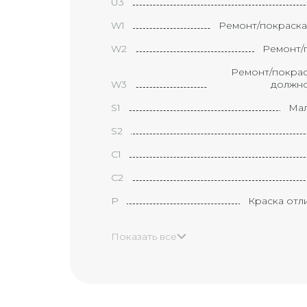
U3
W1
Ремонт/покраска
W2
Ремонт/п
Ремонт/покрас
W3
должно
S1
Мал
S2
С1
С2
P
Краска отл
H
Показать все
X
Эле
XX
Маленькая 
B1
(размер