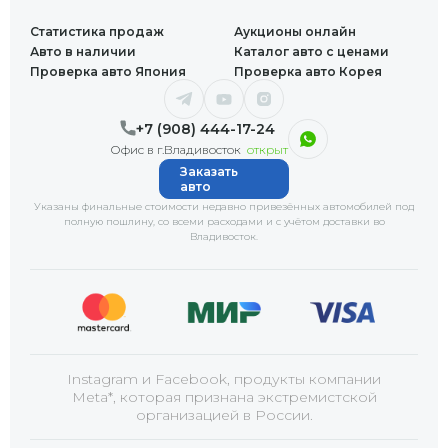
Статистика продаж
Аукционы онлайн
Авто в наличии
Каталог авто с ценами
Проверка авто Япония
Проверка авто Корея
+7 (908) 444-17-24
Офис в г.Владивосток
открыт
Заказать
авто
Указаны финальные стоимости недавно привезённых автомобилей под
полную пошлину, со всеми расходами и с учётом доставки
во
Владивосток
.
Instagram и Facebook, продукты компании
Meta*, которая признана экстремистской
организацией в России.