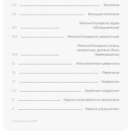
U2
Вмятина
U3
Большая вмятина
Ремонт/покраска (едва
W1
обнаружимые)
W2
Ремонт/покраска (заментные)
Ремонт/покраска (очень
заментные, должно быть
W3
перекрашено)
S1
Малозаметная ржавчина
S2
Ржавчина
С1
Коррозия
С2
Заметная коррозия
P
Краска отличается от оригинала
H
Краска ухудшилась
X
Элемент требует замены
Показать все
XX
Замененный элемент