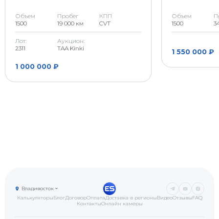
Скол на стекле (возможна
Объем
Пробег
КПП
Объем
П
G
трещина)
1500
19 000 км
CVT
1500
3
Лот:
Аукцион:
2311
TAA Kinki
1 550 000 ₽
1 000 000 ₽
Владивосток
Калькуляторы
Блог
Договор
Оплата
Доставка в регионы
Видео
Отзывы
FAQ
Контакты
Онлайн камеры