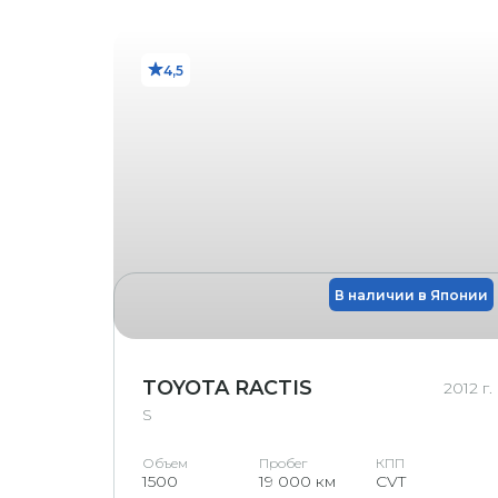
Y1
Y2
4,5
Y3
Маленькая 
X1
стекле 
Восстан
R
Восстан
RX
ветровом сте
В наличии в Японии
Трещина на ветро
Х
G
Скол на стекл
TOYOTA RACTIS
2012 г.
S
Объем
Пробег
КПП
1500
19 000 км
CVT