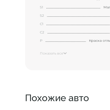
S1
Мал
S2
С1
С2
P
Краска отл
H
Показать все
X
Эле
XX
Маленькая 
B1
(размер
Вмятина с ца
B2
Похожие авто
Большая 
В3