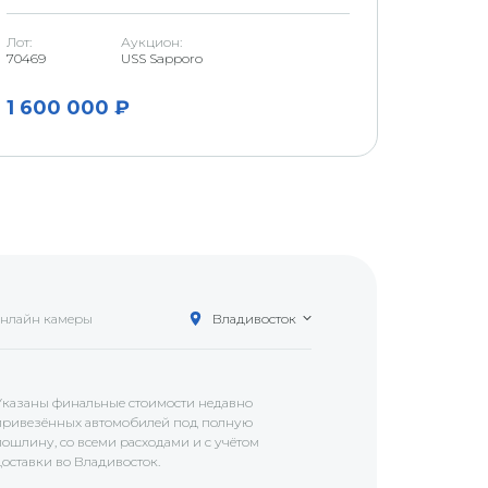
Лот:
Аукцион:
Аукцион
70469
USS Sapporo
U Niigata
1 600 000 ₽
1 200
нлайн камеры
Владивосток
Указаны финальные стоимости недавно
привезённых автомобилей под полную
пошлину, со всеми расходами и с учётом
доставки
во Владивосток
.