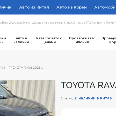
личии
Авто из Китая
Авто из Кореи
Автомоби
ры
Блог
Договор
Оплата
Доставка в регионы
Видео
Отзывы
FAQ
Контакты
Онлай
оны
Авто в
Каталог авто с
Проверка авто
Проверк
йн
наличии
ценами
Япония
Кор
AV4
TOYOTA RAV4 2022 г.
TOYOTA RAV4
Статус:
В наличии в Китае