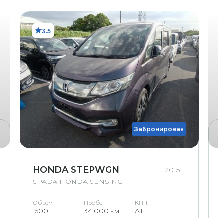
Маленькая трещина
Трещина
3.5
Большая трещина
трещина на ветровом
(приблизительно 1 см)
овленная трещина на
ветровом стекле
овленная трещина на
кле (требует замены)
Забронирован
вом стекле (требует
замены)
е (возможна трещина)
HONDA STEPWGN
2015 г.
SPADA HONDA SENSING
Объем
Пробег
КПП
1500
34 000 км
AT