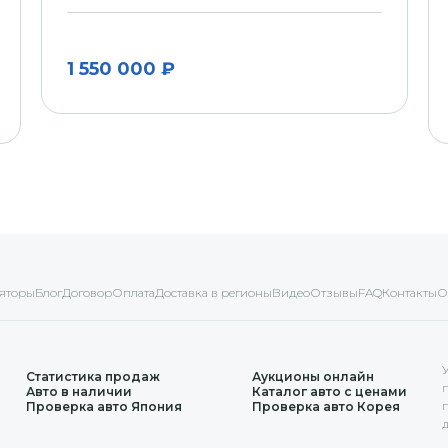
1 550 000 ₽
яторы
Блог
Договор
Оплата
Доставка в регионы
Видео
Отзывы
FAQ
Контакты
О
Статистика продаж
Аукционы онлайн
Авто в наличии
Каталог авто с ценами
Проверка авто Япония
Проверка авто Корея