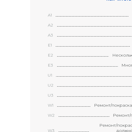
А1
А2
А3
Е1
Е2
Несколь
Е3
Мног
U1
U2
U3
W1
Ремонт/покраска
W2
Ремонт/п
Ремонт/покрас
W3
должно