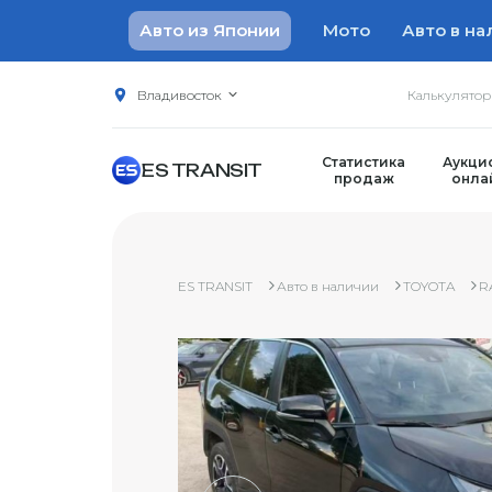
Авто из Японии
Мото
Авто в на
Владивосток
Калькулято
Статистика
Аукци
ES TRANSIT
продаж
онла
ES TRANSIT
Авто в наличии
TOYOTA
R