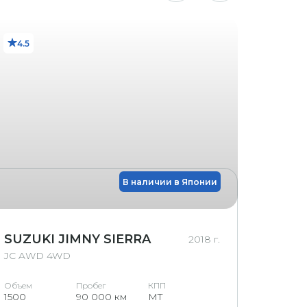
4.5
3.5
В наличии в Японии
SUZUKI JIMNY SIERRA
HOND
2018 г.
JC AWD 4WD
G
Объем
Пробег
КПП
Объем
1500
90 000 км
MT
1500