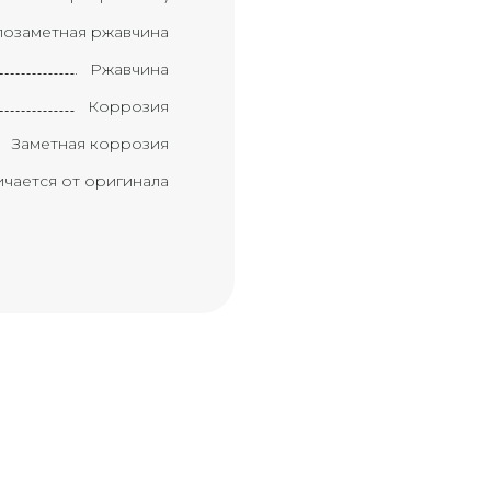
озаметная ржавчина
Ржавчина
Коррозия
Заметная коррозия
ичается от оригинала
Краска ухудшилась
мент требует замены
Замененный элемент
вмятина с царапиной
ом с большой палец)
рапиной (размером с
ладонь)
вмятина с царапиной
(размером с локоть)