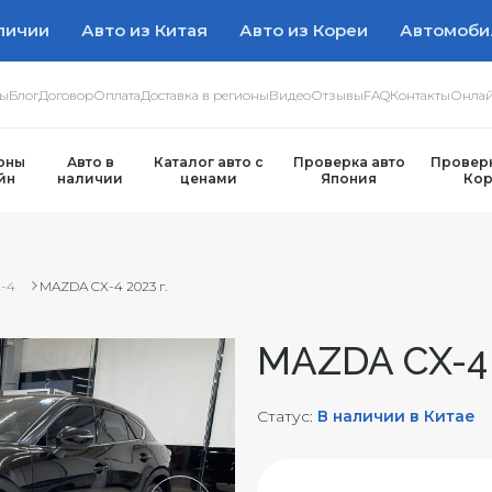
личии
Авто из Китая
Авто из Кореи
Автомоби
ры
Блог
Договор
Оплата
Доставка в регионы
Видео
Отзывы
FAQ
Контакты
Онлай
оны
Авто в
Каталог авто с
Проверка авто
Проверк
йн
наличии
ценами
Япония
Кор
-4
MAZDA CX-4 2023 г.
MAZDA CX-4 
Статус:
В наличии в Китае