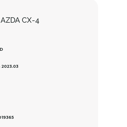
MAZDA CX-4
ID
 2023.03
D19365