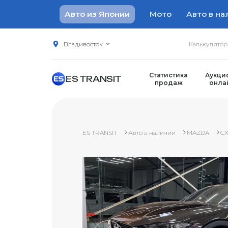
Авто из Японии
Мото
Авто в на
Владивосток
Калькулято
Статистика
Аукци
ES TRANSIT
продаж
онла
ES TRANSIT
Авто в наличии
MAZDA
CX