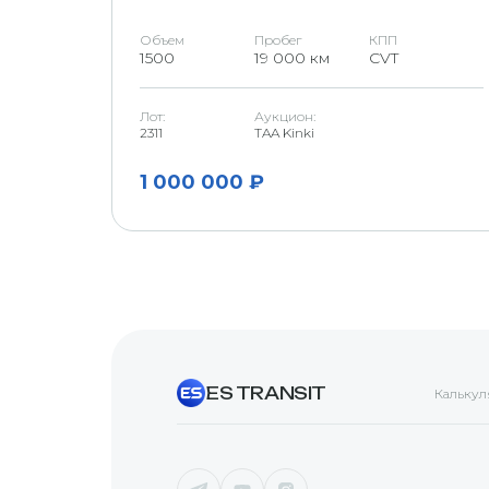
Объем
Пробег
КПП
1500
19 000 км
CVT
Лот:
Аукцион:
2311
TAA Kinki
1 000 000 ₽
ES TRANSIT
Калькул