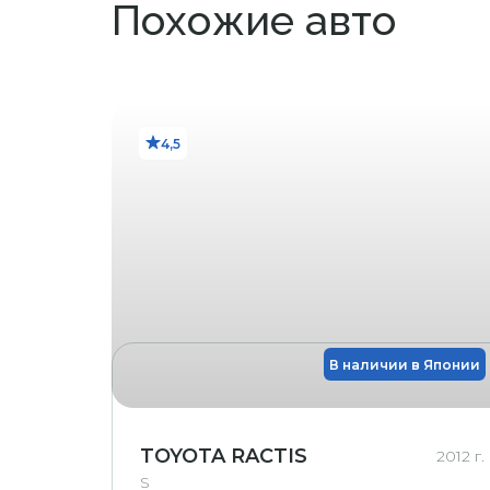
Похожие авто
Большая 
В3
Y1
Y2
4,5
Y3
Маленькая 
X1
стекле 
Восстан
R
Восстан
RX
ветровом сте
В наличии в Японии
Трещина на ветро
Х
G
Скол на стекл
TOYOTA RACTIS
2012 г.
S