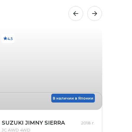
4.5
3.5
В наличии в Японии
SUZUKI JIMNY SIERRA
HOND
2018 г.
JC AWD 4WD
G