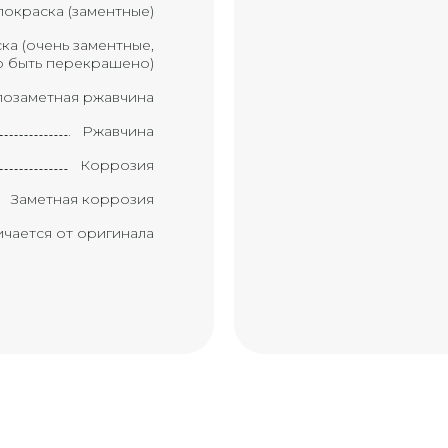
окраска (заментные)
ка (очень заментные,
 быть перекрашено)
озаметная ржавчина
Ржавчина
Коррозия
Заметная коррозия
ичается от оригинала
Краска ухудшилась
мент требует замены
Замененный элемент
вмятина с царапиной
ом с большой палец)
рапиной (размером с
ладонь)