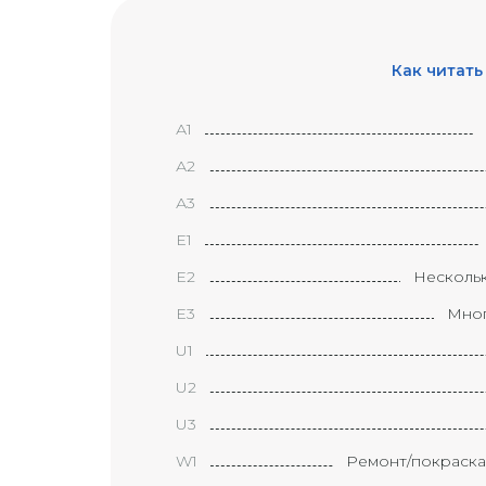
Как читать
А1
А2
А3
Е1
Е2
Несколь
Е3
Мног
U1
U2
U3
W1
Ремонт/покраска