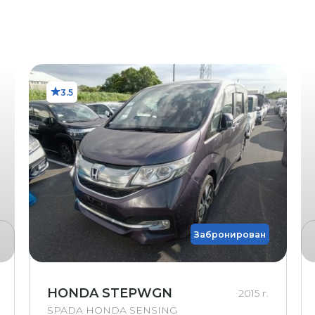
вмятина с царапиной
(размером с локоть)
Маленькая трещина
Трещина
3.5
Большая трещина
трещина на ветровом
(приблизительно 1 см)
овленная трещина на
ветровом стекле
овленная трещина на
кле (требует замены)
Забронирован
вом стекле (требует
замены)
е (возможна трещина)
HONDA STEPWGN
2015 г.
SPADA HONDA SENSING