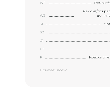
W2
Ремонт/п
Ремонт/покрас
W3
должно
S1
Мал
S2
С1
С2
P
Краска отл
H
Показать все
X
Эле
XX
Маленькая 
B1
(размер
Вмятина с ца
B2