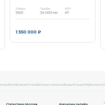
Объем
Пробег
КПП
1500
34 000 км
AT
1 550 000 ₽
яторы
Блог
Договор
Оплата
Доставка в регионы
Видео
Отзывы
FAQ
Контакты
О
Статистика продаж
Аукционы онлайн