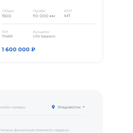
Объем
Пробег
КПП
Объем
1500
90 000 км
MT
1500
Лот:
Аукцион:
Аукцион
70469
USS Sapporo
U Niigata
1 600 000 ₽
1 200
нлайн камеры
Владивосток
Указаны финальные стоимости недавно