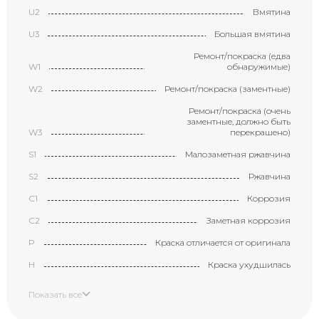
U2
Вмятина
U3
Большая вмятина
Ремонт/покраска (едва
W1
обнаружимые)
W2
Ремонт/покраска (заментные)
Ремонт/покраска (очень
заментные, должно быть
W3
перекрашено)
S1
Малозаметная ржавчина
S2
Ржавчина
С1
Коррозия
С2
Заметная коррозия
P
Краска отличается от оригинала
H
Краска ухудшилась
X
Элемент требует замены
Показать все
XX
Замененный элемент