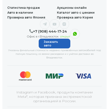
Статистика продаж
Аукционы онлайн
Авто в наличии
Каталог авто с ценами
Проверка авто Япония
Проверка авто Корея
+7 (908) 444-17-24
Офис в г.Владивосток
открыт
Заказать
авто
Указаны финальные стоимости недавно привезённых автомобилей под
полную пошлину, со всеми расходами и с учётом доставки
во
Владивосток
.
Instagram и Facebook, продукты компании
Meta*, которая признана экстремистской
организацией в России.