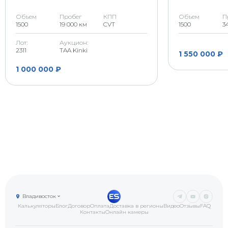
Скол на стекле (возможна
Объем
Пробег
КПП
Объем
П
G
трещина)
1500
19 000 км
CVT
1500
3
Лот:
Аукцион:
2311
TAA Kinki
1 550 000 ₽
1 000 000 ₽
Владивосток
Калькуляторы
Блог
Договор
Оплата
Доставка в регионы
Видео
Отзывы
FAQ
Контакты
Онлайн камеры