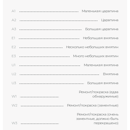
А1
Маленькая царапина
А2
Царапина
А3
Большая царапина
Е1
Небольшая вмятина
Е2
Несколько небольших вмятин
Е3
Много небольших вмятин
U1
Маленькая вмятина
U2
Вмятина
U3
Большая вмятина
Ремонт/покраска (едва
W1
обнаружимые)
W2
Ремонт/покраска (заментные)
Ремонт/покраска (очень
заментные, должно быть
W3
перекрашено)