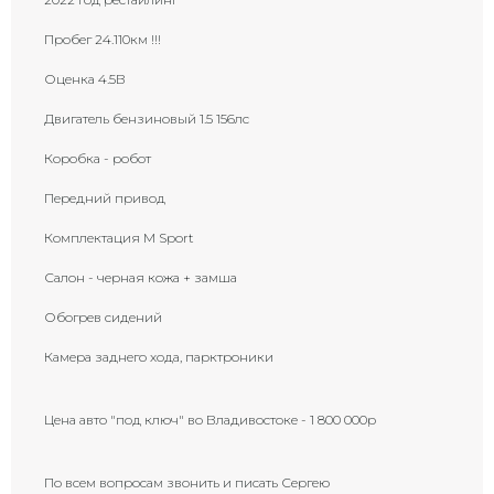
Y3
Большая трещина
Пробег 24.110км !!!
Маленькая трещина на
ветровом стекле
Оценка 4.5В
X1
(приблизительно 1 см)
Двигатель бензиновый 1.5 156лс
Восстановленная трещина на
R
ветровом стекле
Коробка - робот
Восстановленная трещина на
ветровом стекле (требует
Передний привод
RX
замены)
Комплектация M Sport
Трещина на ветровом стекле
Х
(требует замены)
Салон - черная кожа + замша
Скол на стекле (возможна
G
трещина)
Обогрев сидений
Камера заднего хода, парктроники
Цена авто "под ключ" во Владивостоке - 1 800 000р
По всем вопросам звонить и писать Сергею