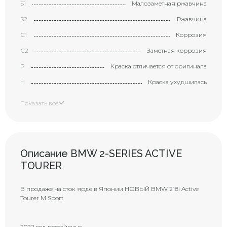
S1
Малозаметная ржавчина
S2
Ржавчина
С1
Коррозия
С2
Заметная коррозия
P
Краска отличается от оригинала
H
Краска ухудшилась
X
Элемент требует замены
Показать все
XX
Замененный элемент
Маленькая вмятина с
царапиной (размером с
B1
большой палец)
Описание BMW 2-SERIES ACTIVE
Вмятина с царапиной
TOURER
B2
(размером с ладонь)
Большая вмятина с царапиной
В продаже на сток ярде в Японии НОВЫЙ BMW 218i Active
В3
(размером с локоть)
Tourer M Sport
Y1
Маленькая трещина
Y2
Трещина
2022 год рестайлинг