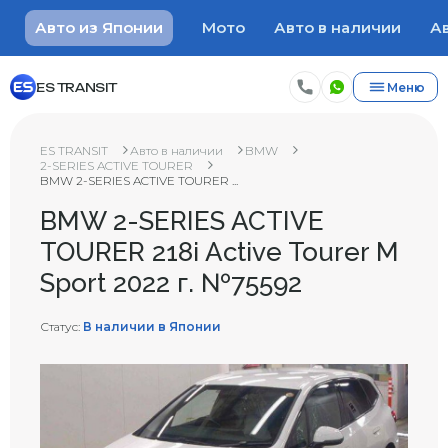
Авто из Японии
Мото
Авто в наличии
Ав
ES TRANSIT
Меню
ES TRANSIT
Авто в наличии
BMW
2-SERIES ACTIVE TOURER
BMW 2-SERIES ACTIVE TOURER ...
BMW 2-SERIES ACTIVE
TOURER 218i Active Tourer M
Sport 2022 г. №75592
Статус:
В наличии в Японии