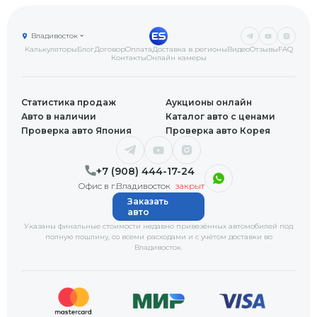
Владивосток
Калькуляторы
Блог
Договор
Оплата
Доставка в регионы
Видео
Отзывы
FAQ
Контакты
Онлайн камеры
Статистика продаж
Аукционы онлайн
Авто в наличии
Каталог авто с ценами
Проверка авто Япония
Проверка авто Корея
+7 (908) 444-17-24
Офис в г.Владивосток
закрыт
Заказать
авто
Указаны финальные стоимости недавно привезённых автомобилей под
полную пошлину, со всеми расходами и с учётом доставки
во
Владивосток
.