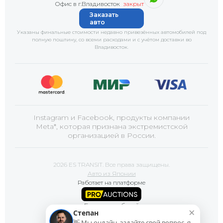
Офис в г.Владивосток
закрыт
Заказать
авто
Указаны финальные стоимости недавно привезённых автомобилей под
полную пошлину, со всеми расходами и с учётом доставки
во
Владивосток
.
Instagram и Facebook, продукты компании
Meta*, которая признана экстремистской
организацией в России.
2026 ES TRANSIT. Все права защищены.
Авто из Японии
Работает на платформе
Базы автомобилей
×
Степан
👋 Мы онлайн, задайте свой вопрос, я