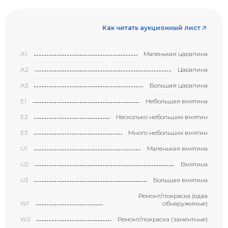
Как читать аукционный лист
А1
Маленькая царапина
А2
Царапина
А3
Большая царапина
Е1
Небольшая вмятина
Е2
Несколько небольших вмятин
Е3
Много небольших вмятин
U1
Маленькая вмятина
U2
Вмятина
U3
Большая вмятина
Ремонт/покраска (едва
W1
обнаружимые)
W2
Ремонт/покраска (заментные)