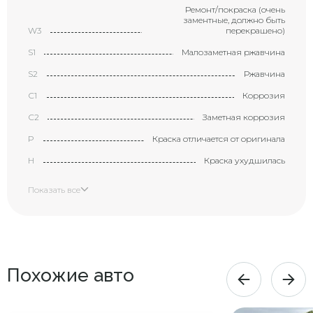
Ремонт/покраска (очень
заментные, должно быть
W3
перекрашено)
S1
Малозаметная ржавчина
S2
Ржавчина
С1
Коррозия
С2
Заметная коррозия
P
Краска отличается от оригинала
H
Краска ухудшилась
X
Элемент требует замены
Показать все
XX
Замененный элемент
Маленькая вмятина с
царапиной (размером с
B1
большой палец)
Вмятина с царапиной
Похожие авто
B2
(размером с ладонь)
Большая вмятина с царапиной
В3
(размером с локоть)