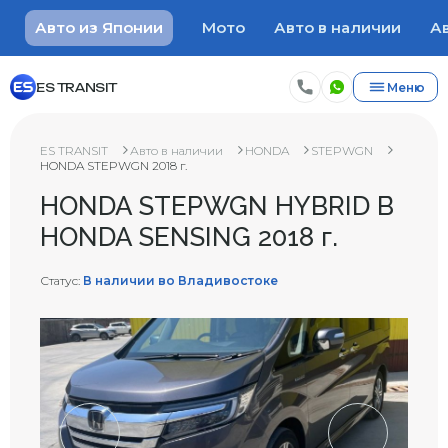
Авто из Японии
Мото
Авто в наличии
Ав
ES TRANSIT
Меню
ES TRANSIT
Авто в наличии
HONDA
STEPWGN
HONDA STEPWGN 2018 г.
HONDA STEPWGN HYBRID B
HONDA SENSING 2018 г.
Статус:
В наличии во Владивостоке