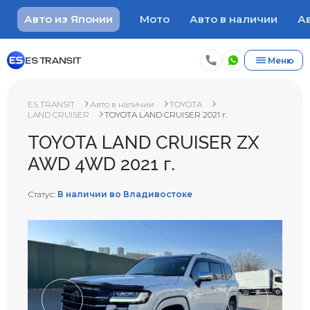
Авто из Японии
Мото
Авто в наличии
Ав
ES TRANSIT
Меню
ES TRANSIT
Авто в наличии
TOYOTA
LAND CRUISER
TOYOTA LAND CRUISER 2021 г.
TOYOTA LAND CRUISER ZX
AWD 4WD 2021 г.
Статус:
В наличии во Владивостоке