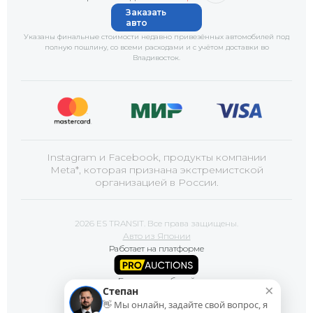
Заказать
авто
Указаны финальные стоимости недавно привезённых автомобилей под
полную пошлину, со всеми расходами и с учётом доставки
во
Владивосток
.
Instagram и Facebook, продукты компании
Meta*, которая признана экстремистской
организацией в России.
2026 ES TRANSIT. Все права защищены.
Авто из Японии
Работает на платформе
Базы автомобилей
×
Степан
👋 Мы онлайн, задайте свой вопрос, я
Сайт продвигает