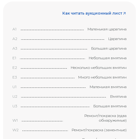
Как читать аукционный лист
А1
Маленькая царапина
А2
Царапина
А3
Большая царапина
Е1
Небольшая вмятина
Е2
Несколько небольших вмятин
Е3
Много небольших вмятин
U1
Маленькая вмятина
U2
Вмятина
U3
Большая вмятина
Ремонт/покраска (едва
W1
обнаружимые)
W2
Ремонт/покраска (заментные)