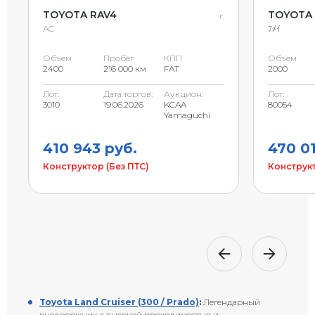
TOYOTA RAV4
TOYOTA 
г.
AC
ﾌﾒｲ
Объем
Пробег
КПП
Объем
2400
216 000 км
FAT
2000
Лот:
Дата торгов:
Аукцион:
Лот:
3010
19.06.2026
KCAA
80054
Yamaguchi
410 943 руб.
470 0
Конструктор (Без ПТС)
Конструкт
Toyota Land Cruiser (300 / Prado)
:
Легендарный
внедорожник с высокой проходимостью и