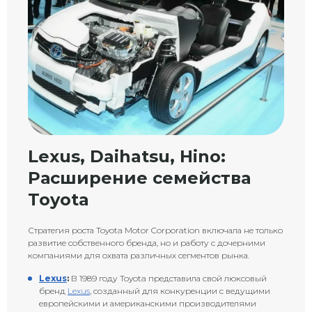
Lexus, Daihatsu, Hino:
Расширение семейства
Toyota
Стратегия роста Toyota Motor Corporation включала не только
развитие собственного бренда, но и работу с дочерними
компаниями для охвата различных сегментов рынка.
Lexus
:
В 1989 году Toyota представила свой люксовый
бренд
Lexus
, созданный для конкуренции с ведущими
европейскими и американскими производителями