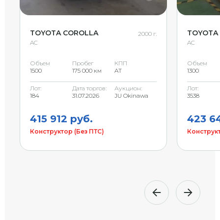
TOYOTA COROLLA
TOYOTA
2000 г.
AC
AC
Объем
Пробег
КПП
Объем
1500
175 000 км
AT
1300
Лот:
Дата торгов:
Аукцион:
Лот:
184
31.07.2026
JU Okinawa
3538
415 912 руб.
423 64
Конструктор (Без ПТС)
Конструкт