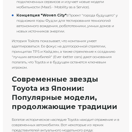
подключенных сервисов и изучает новые модели
мобильности (MaaS - Mobility as a Service).
Концепция "Woven City":
Проект "города будущего" у
подножия горы Фудзи для тестирования технологий
автономного вождения, робототехники, умных домов и
новых источников энергии.
История Тойота показывает, что компания умеет
адаптироваться. Ее фокус на долгосрочной стратегии,
принципах TPS и Кайдзен, а также стремление к созданию
"лучших автомобилей" (Ever-better cars) дают основания
полагать, что Toyota и в будущем останется ключевым
игроком.
Современные звезды
Toyota из Японии:
Популярные модели,
продолжающие традиции
Богатое историческое наследие Toyota находит отражение и в
современных автомобилях. Вот некоторые из ярких
представителей актуального модельного ряда: