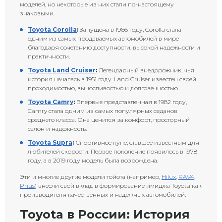
моделей, но некоторые из них стали по-настоящему
знаковыми.
Toyota Corolla
:
Запущена в 1966 году, Corolla стала
одним из самых продаваемых автомобилей в мире
благодаря сочетанию доступности, высокой надежности и
практичности.
Toyota Land Cruiser
:
Легендарный внедорожник, чья
история началась в 1951 году. Land Cruiser известен своей
проходимостью, выносливостью и долговечностью.
Toyota Camry
:
Впервые представленная в 1982 году,
Camry стала одним из самых популярных седанов
среднего класса. Она ценится за комфорт, просторный
салон и надежность.
Toyota Supra
:
Спортивное купе, ставшее известным для
любителей скорости. Первое поколение появилось в 1978
году, а в 2019 году модель была возрождена.
Эти и многие другие модели тойота (например,
Hilux
,
RAV4
,
Prius
) внесли свой вклад в формирование имиджа Toyota как
производителя качественных и надежных автомобилей.
Toyota в России: История