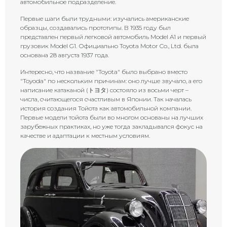
автомобильное подразделение.
Первые шаги были трудными: изучались американские
образцы, создавались прототипы. В 1935 году был
представлен первый легковой автомобиль Model A1 и первый
грузовик Model G1. Официально Toyota Motor Co., Ltd. была
основана 28 августа 1937 года.
Интересно, что название "Toyota" было выбрано вместо
"Toyoda" по нескольким причинам: оно лучше звучало, а его
написание катаканой (トヨタ) состояло из восьми черт –
числа, считающегося счастливым в Японии. Так началась
история создания Тойота как автомобильной компании.
Первые модели тойота были во многом основаны на лучших
зарубежных практиках, но уже тогда закладывался фокус на
качестве и адаптации к местным условиям.