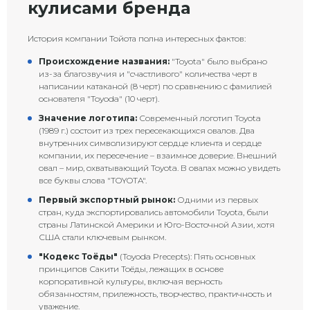
кулисами бренда
История компании Тойота полна интересных фактов:
Происхождение названия:
"Toyota" было выбрано
из-за благозвучия и "счастливого" количества черт в
написании катаканой (8 черт) по сравнению с фамилией
основателя "Toyoda" (10 черт).
Значение логотипа:
Современный логотип Toyota
(1989 г.) состоит из трех пересекающихся овалов. Два
внутренних символизируют сердце клиента и сердце
компании, их пересечение – взаимное доверие. Внешний
овал – мир, охватывающий Toyota. В овалах можно увидеть
все буквы слова "TOYOTA".
Первый экспортный рынок:
Одними из первых
стран, куда экспортировались автомобили Toyota, были
страны Латинской Америки и Юго-Восточной Азии, хотя
США стали ключевым рынком.
"Кодекс Тоёды"
(Toyoda Precepts): Пять основных
принципов Сакити Тоёды, лежащих в основе
корпоративной культуры, включая верность
обязанностям, прилежность, творчество, практичность и
уважение.