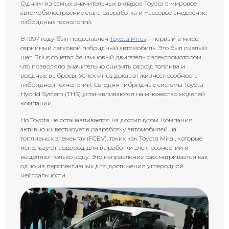
Одним из самых значительных вкладов Toyota в мировое
автомобилестроение стала разработка и массовое внедрение
гибридных технологий.
В 1997 году был представлен
Toyota Prius
– первый в мире
серийный легковой гибридный автомобиль. Это был смелый
шаг. Prius сочетал бензиновый двигатель с электромотором,
что позволяло значительно снизить расход топлива и
вредные выбросы. Успех Prius доказал жизнеспособность
гибридной технологии. Сегодня гибридные системы Toyota
Hybrid System (THS) устанавливаются на множество моделей
компании.
Но Toyota не останавливается на достигнутом. Компания
активно инвестирует в разработку автомобилей на
топливных элементах (FCEV), таких как Toyota Mirai, которые
используют водород для выработки электроэнергии и
выделяют только воду. Это направление рассматривается как
одно из перспективных для достижения углеродной
нейтральности.