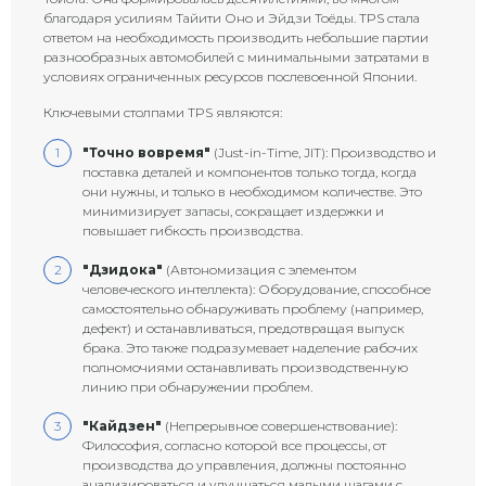
благодаря усилиям Тайити Оно и Эйдзи Тоёды. TPS стала
ответом на необходимость производить небольшие партии
разнообразных автомобилей с минимальными затратами в
условиях ограниченных ресурсов послевоенной Японии.
Ключевыми столпами TPS являются:
"Точно вовремя"
(Just-in-Time, JIT): Производство и
поставка деталей и компонентов только тогда, когда
они нужны, и только в необходимом количестве. Это
минимизирует запасы, сокращает издержки и
повышает гибкость производства.
"Дзидока"
(Автономизация с элементом
человеческого интеллекта): Оборудование, способное
самостоятельно обнаруживать проблему (например,
дефект) и останавливаться, предотвращая выпуск
брака. Это также подразумевает наделение рабочих
полномочиями останавливать производственную
линию при обнаружении проблем.
"Кайдзен"
(Непрерывное совершенствование):
Философия, согласно которой все процессы, от
производства до управления, должны постоянно
анализироваться и улучшаться малыми шагами с