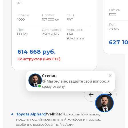
AC
Объем
1000
Объем
Пробег
КПП
1000
107 000 км
FAT
Лот:
75076
Лот:
Дата торгов:
Аукцион:
80029
25.07.2026
TAA
Yokohama
627 10
614 668 руб.
Конструктор (Без ПТС)
×
Степан
👋 Мы онлайн, задайте свой вопрос, я
сразу отвечу
Toyota Alphard
/Vellfire:
Роскошный минивэн,
предлагающий премиальный комфорт и простор,
особенно востребованный в Азии.