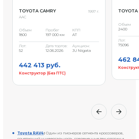
TOYOTA CAMRY
TOYOTA
1997 г.
AAC
Объем
2400
Объем
Пробег
КПП
1800
197 000 км
AT
Лот:
75096
Лот:
Дата торгов:
Аукцион:
52
12.06.2026
JU Niigata
462 8
442 413 руб.
Конструкт
Конструктор (Без ПТС)
Toyota RAV4
:
Один из пионеров сегмента кроссоверов,
сочетающий универсальность, современные технологии и