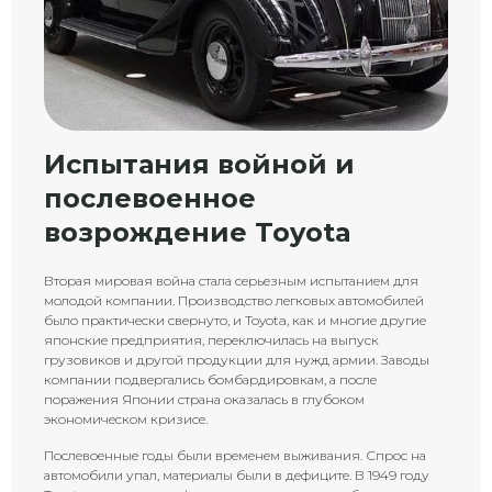
Испытания войной и
послевоенное
возрождение Toyota
Вторая мировая война стала серьезным испытанием для
молодой компании. Производство легковых автомобилей
было практически свернуто, и Toyota, как и многие другие
японские предприятия, переключилась на выпуск
грузовиков и другой продукции для нужд армии. Заводы
компании подвергались бомбардировкам, а после
поражения Японии страна оказалась в глубоком
экономическом кризисе.
Послевоенные годы были временем выживания. Спрос на
автомобили упал, материалы были в дефиците. В 1949 году