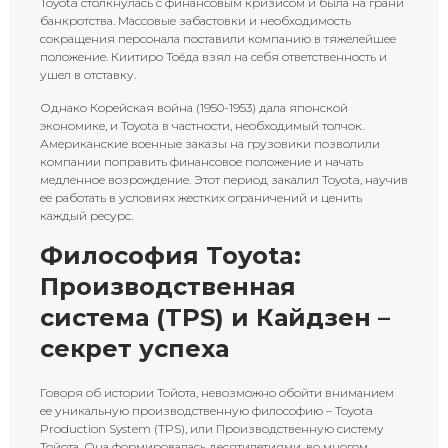
Toyota столкнулась с финансовым кризисом и была на грани
банкротства. Массовые забастовки и необходимость
сокращения персонала поставили компанию в тяжелейшее
положение. Киитиро Тоёда взял на себя ответственность и
ушел в отставку.
Однако Корейская война (1950-1953) дала японской
экономике, и Toyota в частности, необходимый толчок.
Американские военные заказы на грузовики позволили
компании поправить финансовое положение и начать
медленное возрождение. Этот период закалил Toyota, научив
ее работать в условиях жестких ограничений и ценить
каждый ресурс.
Философия Toyota:
Производственная
система (TPS) и Кайдзен –
секрет успеха
Говоря об истории Тойота, невозможно обойти вниманием
ее уникальную производственную философию – Toyota
Production System (TPS), или Производственную систему
Тойота. Она формировалась десятилетиями, во многом