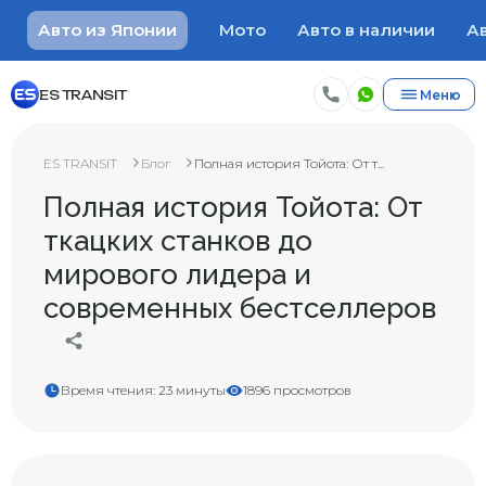
Авто из Японии
Мото
Авто в наличии
Ав
ES TRANSIT
Меню
ES TRANSIT
Блог
Полная история Тойота: От т...
Полная история Тойота: От
ткацких станков до
мирового лидера и
современных бестселлеров
Время чтения: 23 минуты
1896 просмотров