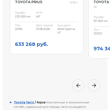
TOYOTA PRIUS
TOYOTA 
2016 г.
AC
Пробег
КПП
225 000 км
IAT
Пробег
97 000 км
Лот:
Дата торгов:
Аукцион:
20155
01.08.2026
ARAI Oyama
Лот:
VT
20202
633 268 руб.
974 3
Toyota Yaris
/ Aqua:
Компактный и экономичный
хэтчбек, идеальный для города, часто оснащается