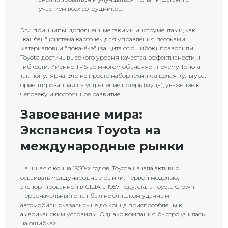
участием всех сотрудников.
Эти принципы, дополненные такими инструментами, как
"канбан" (система карточек для управления потоками
материалов) и "пока-ёкэ" (защита от ошибок), позволили
Toyota достичь высокого уровня качества, эффективности и
гибкости. Именно TPS во многом объясняет, почему Тойота
так популярна. Это не просто набор техник, а целая культура,
ориентированная на устранение потерь (муда), уважение к
человеку и постоянное развитие.
Завоевание мира:
Экспансия Toyota на
международные рынки
Начиная с конца 1950-х годов, Toyota начала активно
осваивать международные рынки. Первой моделью,
экспортированной в США в 1957 году, стала Toyota Crown.
Первоначальный опыт был не слишком удачным –
автомобили оказались не до конца приспособлены к
американским условиям. Однако компания быстро училась
на ошибках.