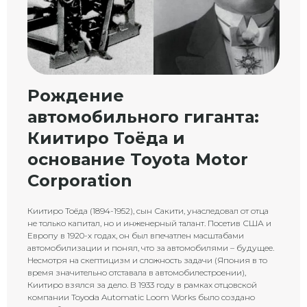
Рождение
автомобильного гиганта:
Киитиро Тоёда и
основание Toyota Motor
Corporation
Киитиро Тоёда (1894-1952), сын Сакити, унаследовал от отца
не только капитал, но и инженерный талант. Посетив США и
Европу в 1920-х годах, он был впечатлен масштабами
автомобилизации и понял, что за автомобилями – будущее.
Несмотря на скептицизм и сложность задачи (Япония в то
время значительно отставала в автомобилестроении),
Киитиро взялся за дело. В 1933 году в рамках отцовской
компании Toyoda Automatic Loom Works было создано