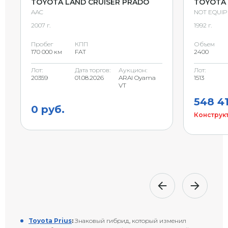
TOYOTA LAND CRUISER PRADO
TOYOTA 
AAC
NOT EQUI
2007 г.
1992 г.
Пробег
КПП
Объем
170 000 км
FAT
2400
Лот:
Дата торгов:
Аукцион:
Лот:
20359
01.08.2026
ARAI Oyama
1513
VT
548 41
0 руб.
Конструкт
Toyota Prius
:
Знаковый гибрид, который изменил