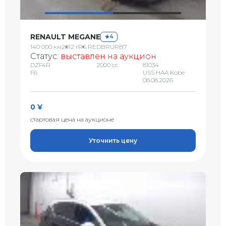
RENAULT MEGANE
4
140 000 км
2012 г
RS REDBRURB7
Статус:
выставлен на аукцион
DZF4R
2000 сс
81034
F6
USS HAA Kobe
08.08.2026
0 ¥
стартовая цена на аукционе
Уточнить цену