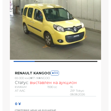
RENAULT KANGOO
3.5
65 000 км
2017 г
KANGOO
Статус:
выставлен на аукцион
KWK4M
1590 сс
16
AT AAC
ZIP Tokyo
08.08.2026
0 ¥
стартовая цена на аукционе