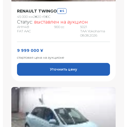
RENAULT TWINGO
4
45 000 км
2020 г
EDC
Статус:
выставлен на аукцион
AHH4B
900 сс
5021
FAT AAC
TAA Yokohama
08.08.2026
9 999 000 ¥
стартовая цена на аукционе
Уточнить цену