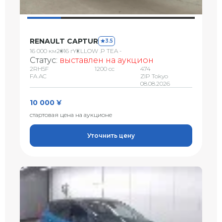
RENAULT CAPTUR
3.5
16 000 км
2016 г
YELLOW .P TEA -
Статус:
выставлен на аукцион
2RH5F
1200 сс
474
FA AC
ZIP Tokyo
08.08.2026
10 000 ¥
стартовая цена на аукционе
Уточнить цену