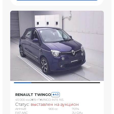
RENAULT TWINGO
4.5
45 000 км
2019 г
TWINGO INTE NS
Статус:
выставлен на аукцион
AHH4B
900 сс
7074
FAT AAC
JU Gifu