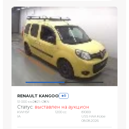
RENAULT KANGOO
R
51 000 км
2021 г
ZEN
Статус:
выставлен на аукцион
KWH5F
1200 сс
81069
IA
USS HAA Kobe
08.08.2026