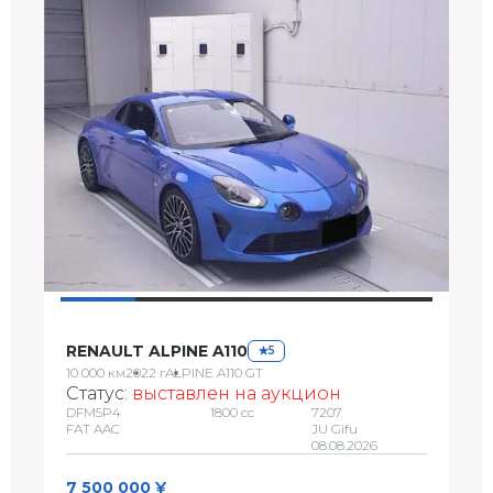
RENAULT ALPINE A110
5
10 000 км
2022 г
ALPINE A110 GT
Статус:
выставлен на аукцион
DFM5P4
1800 сс
7207
FAT AAC
JU Gifu
08.08.2026
7 500 000 ¥