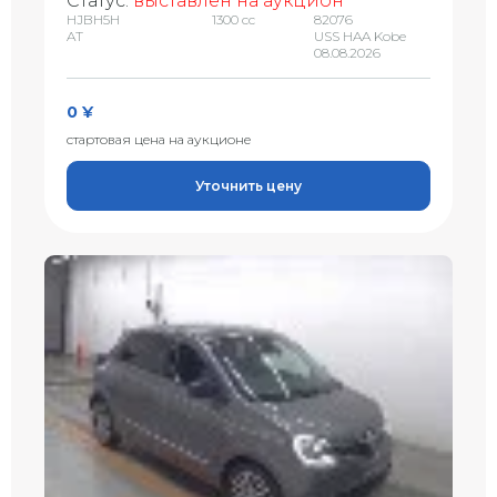
Статус:
выставлен на аукцион
HJBH5H
1300 сс
82076
AT
USS HAA Kobe
08.08.2026
0 ¥
стартовая цена на аукционе
Уточнить цену