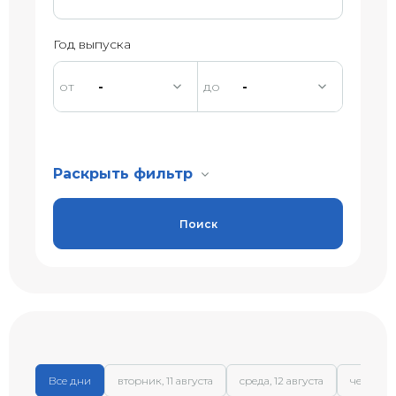
Год выпуска
-
-
Раскрыть фильтр
Поиск
Все дни
вторник, 11 августа
среда, 12 августа
четверг, 