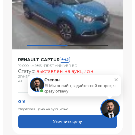
RENAULT CAPTUR
4.5
19 000 км
2015 г
FIRST ANNIVER ED
Статус:
выставлен на аукцион
2RH5F
1200 сс
82328
×
Степан
AT
USS HAA Kobe
👋 Мы онлайн, задайте свой вопрос, я
08.08.2026
сразу отвечу
0 ¥
стартовая цена на аукционе
Уточнить цену