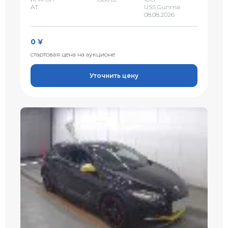
AT
USS Gunma
08.08.2026
0 ¥
стартовая цена на аукционе
Уточнить цену