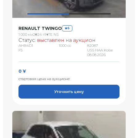
RENAULT TWINGO
6
1 000 км
2024 г
INTE NS
Статус:
выставлен на аукцион
AHB4D1
1000 сс
82087
F5
USS HAA Kobe
08.08.2026
0 ¥
стартовая цена на аукционе
Уточнить цену