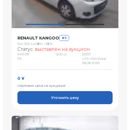
RENAULT KANGOO
4
104 000 км
2014 г
ZEN
Статус:
выставлен на аукцион
KWH5F
1200 сс
53197
F6
USS HAA Kobe
08.08.2026
0 ¥
стартовая цена на аукционе
Уточнить цену