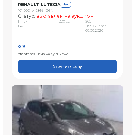
RENAULT LUTECIA
4
101 000 км
2014 г
ZEN
Статус:
выставлен на аукцион
RH5F
1200 сс
2051
FA
USS Gunma
08.08.2026
0 ¥
стартовая цена на аукционе
Уточнить цену