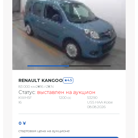
RENAULT KANGOO
4.5
83 000 км
2016 г
ZEN
Статус:
выставлен на аукцион
KWH5F
1200 сс
53290
I6
USS HAA Kobe
08.08.2026
0 ¥
стартовая цена на аукционе