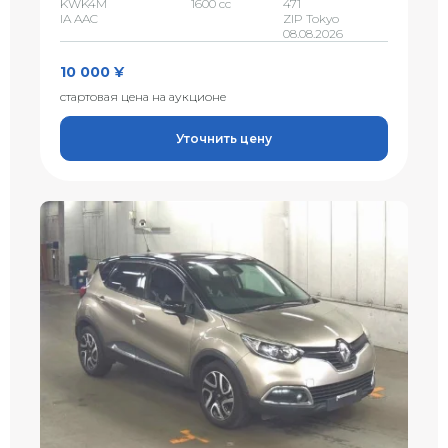
KWK4M
1600 сс
471
IA AAC
ZIP Tokyo
08.08.2026
10 000 ¥
стартовая цена на аукционе
Уточнить цену