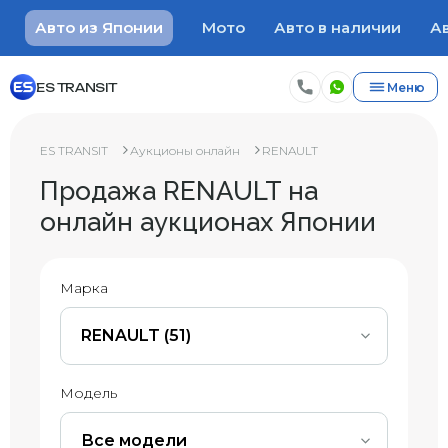
Авто из Японии
Мото
Авто в наличии
Ав
ES TRANSIT
Меню
ES TRANSIT
Аукционы онлайн
RENAULT
Продажа RENAULT на
онлайн аукционах Японии
Марка
RENAULT (51)
Модель
Все модели