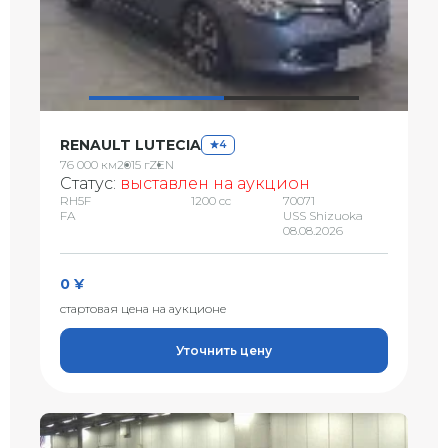
RENAULT LUTECIA
4
76 000 км
2015 г
ZEN
Статус:
выставлен на аукцион
RH5F
1200 сс
70071
FA
USS Shizuoka
08.08.2026
0 ¥
стартовая цена на аукционе
Уточнить цену