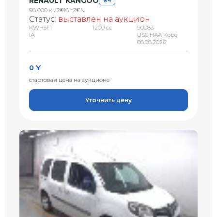
RENAULT KANGOO
4
98 000 км
2016 г
ZEN
Статус:
выставлен на аукцион
KWH5F1
1200 сс
90083
IA
USS HAA Kobe
08.08.2026
0 ¥
стартовая цена на аукционе
Уточнить цену