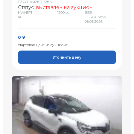
113 000 км
2017 г
ZEN
Статус:
выставлен на аукцион
KWH5F1
1200 сс
1566
IA
USS Gunma
08.08.2026
0 ¥
стартовая цена на аукционе
Уточнить цену