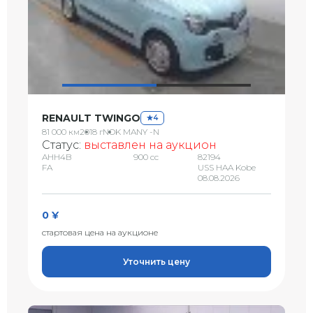
RENAULT TWINGO
4
81 000 км
2018 г
NOK MANY -N
Статус:
выставлен на аукцион
AHH4B
900 сс
82194
FA
USS HAA Kobe
08.08.2026
0 ¥
стартовая цена на аукционе
Уточнить цену