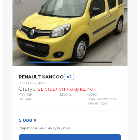
RENAULT KANGOO
2
87 000 км
2018 г
Статус:
выставлен на аукцион
KWH5F1
1200 сс
5093
IAT AAC
TAA Yokohama
08.08.2026
5 000 ¥
стартовая цена на аукционе