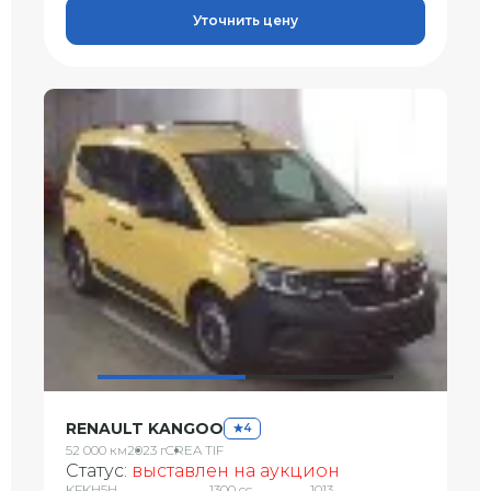
Уточнить цену
RENAULT KANGOO
4
52 000 км
2023 г
CREA TIF
Статус:
выставлен на аукцион
KFKH5H
1300 сс
1013