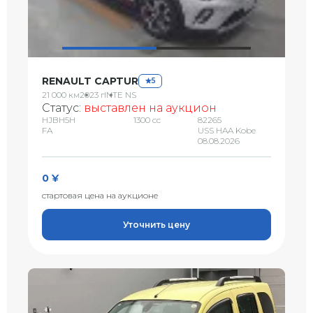
RENAULT CAPTUR
5
21 000 км
2023 г
INTE NS
Статус:
выставлен на аукцион
HJBH5H
1300 сс
82265
FA
USS HAA Kobe
08.08.2026
0 ¥
стартовая цена на аукционе
Уточнить цену