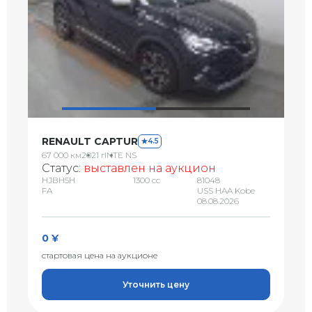
RENAULT CAPTUR
4.5
67 000 км
2021 г
INTE NS
Статус:
выставлен на аукцион
HJBH5H
1300 сс
81048
FA
USS HAA Kobe
08.08.2026
0 ¥
стартовая цена на аукционе
Уточнить цену