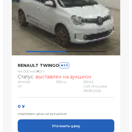
RENAULT TWINGO
4.5
44 000 км
2021 г
Статус:
выставлен на аукцион
AHH4B
900 сс
30043
AT
USS Shizuoka
08.08.2026
0 ¥
стартовая цена на аукционе
Уточнить цену