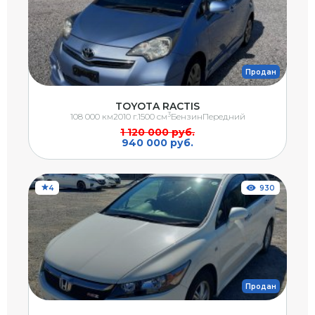
Продан
TOYOTA RACTIS
3
108 000 км
2010 г.
1500 см
Бензин
Передний
1 120 000 руб.
940 000 руб.
4
930
Продан