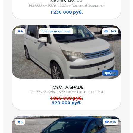
NISSAN NV200
3
142 000 км
2009 г.
1600 см
Бензин
Передний
1 230 000 руб.
4
Есть видеообзор
1143
Продан
TOYOTA SPADE
3
121 000 км
2013 г.
1500 см
Бензин
Передний
1 050 000 руб.
920 000 руб.
4
595