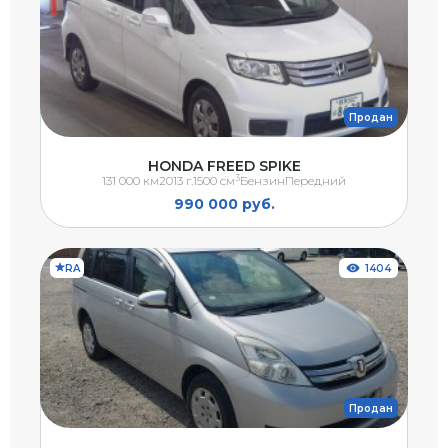
Продан
HONDA FREED SPIKE
3
131 000 км
2013 г.
1500 см
Бензин
Передний
990 000 руб.
RA
1404
Продан