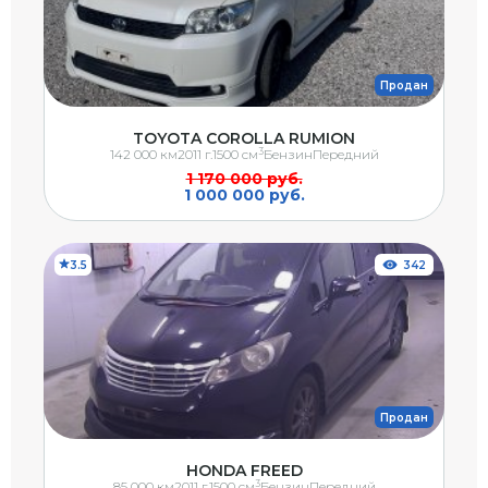
Продан
TOYOTA COROLLA RUMION
3
142 000 км
2011 г.
1500 см
Бензин
Передний
1 170 000 руб.
1 000 000 руб.
3.5
342
Продан
HONDA FREED
3
85 000 км
2011 г.
1500 см
Бензин
Передний