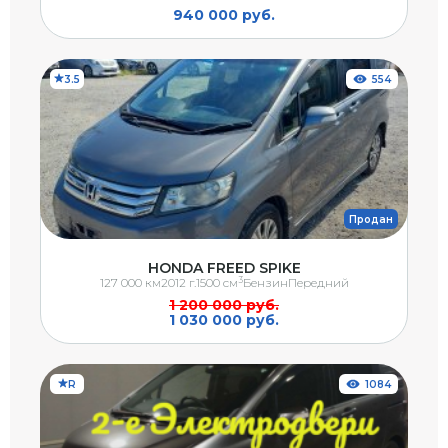
940 000 руб.
3.5
554
Продан
HONDA FREED SPIKE
3
127 000 км
2012 г.
1500 см
Бензин
Передний
1 200 000 руб.
1 030 000 руб.
R
1084