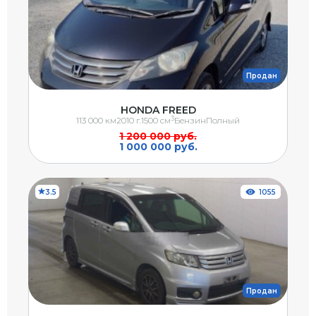
Продан
HONDA FREED
3
113 000 км
2010 г.
1500 см
Бензин
Полный
1 200 000 руб.
1 000 000 руб.
3.5
1055
Продан