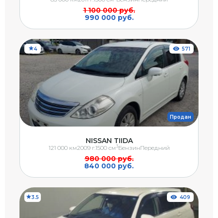
1 100 000 руб.
990 000 руб.
4
571
Продан
NISSAN TIIDA
3
121 000 км
2009 г.
1500 см
Бензин
Передний
980 000 руб.
840 000 руб.
3.5
409