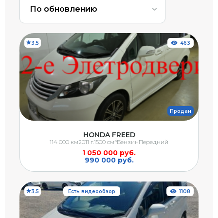
По обновлению
3.5
463
Продан
HONDA FREED
3
114 000 км
2011 г.
1500 см
Бензин
Передний
1 050 000 руб.
990 000 руб.
3.5
Есть видеообзор
1108