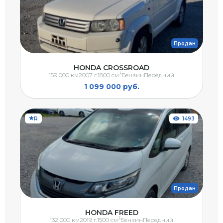
Продан
HONDA CROSSROAD
3
159 000 км
2007 г.
1800 см
Бензин
Передний
1 099 000 руб.
R
1493
Продан
HONDA FREED
3
132 000 км
2019 г.
1500 см
Бензин
Передний