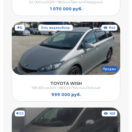
3
62 000 км
2009 г.
1800 см
Бензин
Передний
1 070 000 руб.
R
Есть видеообзор
844
Продан
TOYOTA WISH
3
108 000 км
2011 г.
1800 см
Бензин
Полный
999 000 руб.
3.5
458