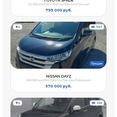
TOYOTA SPADE
3
112 000 км
2014 г.
1500 см
Бензин
Полный
799 000 руб.
4
1107
Продан
NISSAN DAYZ
3
128 000 км
2014 г.
660 см
Бензин
Передний
570 000 руб.
4
349