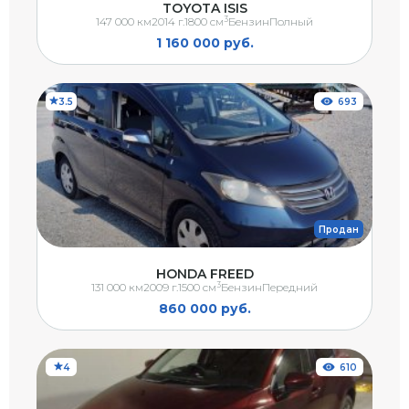
TOYOTA ISIS
3
147 000 км
2014 г.
1800 см
Бензин
Полный
1 160 000 руб.
3.5
693
Продан
HONDA FREED
3
131 000 км
2009 г.
1500 см
Бензин
Передний
860 000 руб.
4
610