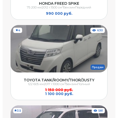
HONDA FREED SPIKE
3
75 200 км
2012 г.
1500 см
Бензин
Передний
990 000 руб.
4
630
Продан
TOYOTA TANK/ROOMY/THOR/JUSTY
3
122 605 км
2017 г.
1000 см
Бензин
Полный
1 150 000 руб.
1 100 000 руб.
3.5
581