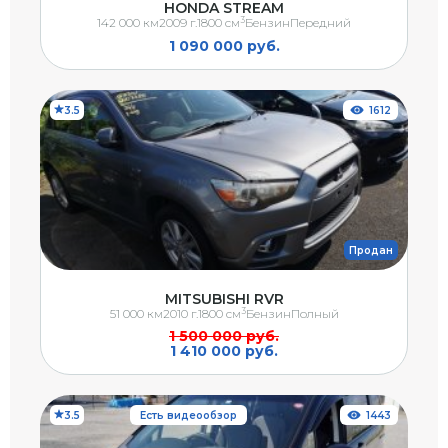
HONDA STREAM
3
142 000 км
2009 г.
1800 см
Бензин
Передний
1 090 000 руб.
3.5
1612
Продан
MITSUBISHI RVR
3
51 000 км
2010 г.
1800 см
Бензин
Полный
1 500 000 руб.
1 410 000 руб.
3.5
Есть видеообзор
1443