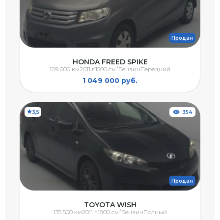
Продан
HONDA FREED SPIKE
3
109 000 км
2011 г.
1500 см
Бензин
Передний
1 049 000 руб.
3,5
354
Продан
TOYOTA WISH
3
135 500 км
2011 г.
1800 см
Бензин
Полный