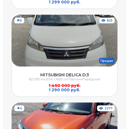
1 299 000 руб.
R
825
Продан
MITSUBISHI DELICA D:3
3
82 000 км
2014 г.
1600 см
Бензин
Передний
1 450 000 руб.
1 290 000 руб.
4
2277