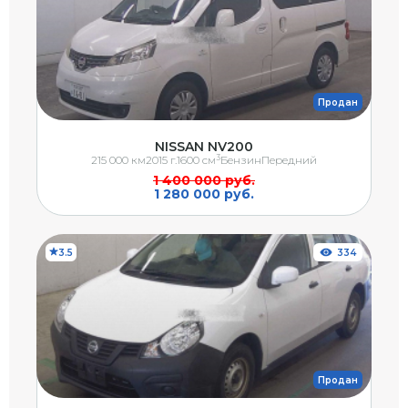
Продан
NISSAN NV200
3
215 000 км
2015 г.
1600 см
Бензин
Передний
1 400 000 руб.
1 280 000 руб.
3.5
334
Продан