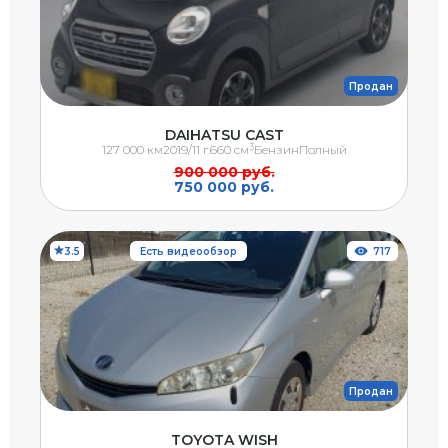
Продан
DAIHATSU CAST
3
127 000 км
2019/11 г.
660 см
Бензин
Полный
900 000 руб.
750 000 руб.
3.5
Есть видеообзор
717
Продан
TOYOTA WISH