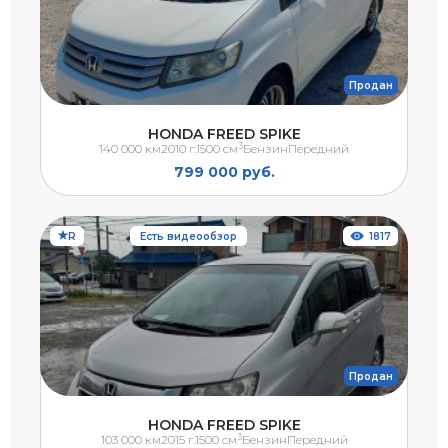
Продан
HONDA FREED SPIKE
3
140 000 км
2010 г.
1500 см
Бензин
Передний
799 000 руб.
R
Есть видеообзор
1817
Продан
HONDA FREED SPIKE
3
103 000 км
2015 г.
1500 см
Бензин
Передний