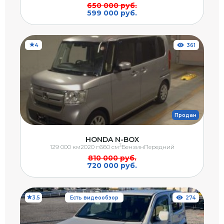
650 000 руб.
599 000 руб.
4
361
Продан
HONDA N-BOX
3
129 000 км
2020 г.
660 см
Бензин
Передний
810 000 руб.
720 000 руб.
3.5
Есть видеообзор
274