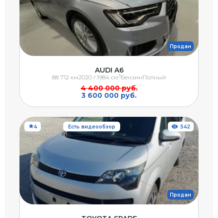
Продан
AUDI A6
3
88 712 км
2020 г.
1984 см
Бензин
Полный
4 400 000 руб.
3 600 000 руб.
4
Есть видеообзор
542
Продан