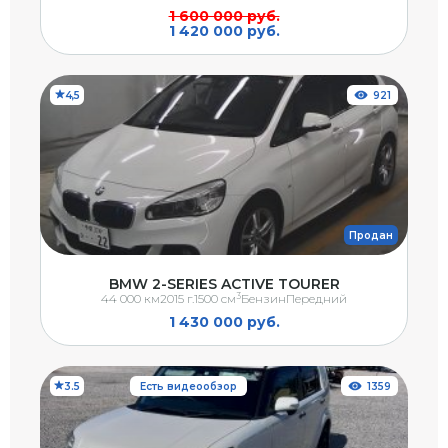
1 600 000 руб.
1 420 000 руб.
4,5
921
Продан
BMW 2-SERIES ACTIVE TOURER
3
44 000 км
2015 г.
1500 см
Бензин
Передний
1 430 000 руб.
3.5
Есть видеообзор
1359