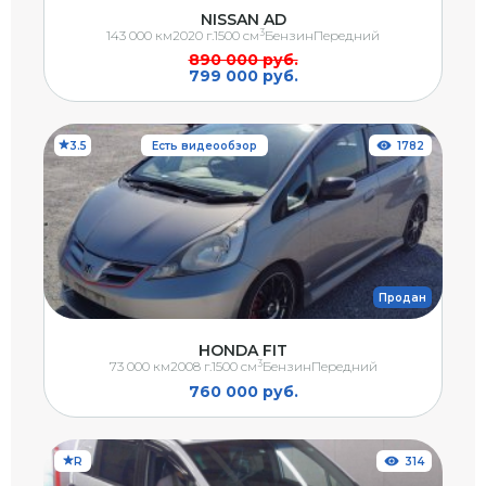
NISSAN AD
3
143 000 км
2020 г.
1500 см
Бензин
Передний
890 000 руб.
799 000 руб.
3.5
Есть видеообзор
1782
Продан
HONDA FIT
3
73 000 км
2008 г.
1500 см
Бензин
Передний
760 000 руб.
R
314