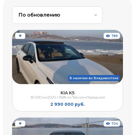
По обновлению
789
В наличии во Владивостоке
KIA K5
3
30 000 км
2020 г.
1598 см
Бензин
Передний
2 990 000 руб.
724