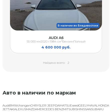
В наличии во Владивостоке
AUDI A6
3
55 000 км
2020 г.
1984 см
Бензин
Полный
4 600 000 руб.
Найдено всего:
2
Авто в наличии по маркам
Audi
BMW
changan
CHRYSLER JEEP
DAIHATSU
Exeed
GEELY
HAVAL
HONDA
JETTA
KIA
LEXUS
MAZDA
MERCEDES BENZ
MITSUBISHI
NISSAN
SUBARU