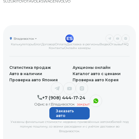
SUZUKI
TOYOTA
VOLKSWAGEN
VOLVO
Владивосток
Калькуляторы
Блог
Договор
Оплата
Доставка в регионы
Видео
Отзывы
FAQ
Контакты
Онлайн камеры
Статистика продаж
Аукционы онлайн
Авто в наличии
Каталог авто с ценами
Проверка авто Япония
Проверка авто Корея
+7 (908) 444-17-24
Офис в г.Владивосток
закрыт
Заказать
авто
Указаны финальные стоимости недавно привезённых автомобилей под
полную пошлину, со всеми расходами и с учётом доставки
во
Владивосток
.