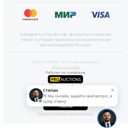
Instagram и Facebook, продукты компании
Meta*, которая признана экстремистской
организацией в России.
2026 ES TRANSIT. Все права защищены.
Авто из Японии
Работает на платформе
Базы автомобилей
×
Степан
👋 Мы онлайн, задайте свой вопрос, я
Сайт продвигает
сразу отвечу
Политика конфиденциальности