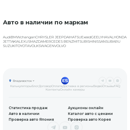
Авто в наличии по маркам
Audi
BMW
changan
CHRYSLER JEEP
DAIHATSU
Exeed
GEELY
HAVAL
HONDA
JETTA
KIA
LEXUS
MAZDA
MERCEDES BENZ
MITSUBISHI
NISSAN
SUBARU
SUZUKI
TOYOTA
VOLKSWAGEN
VOLVO
Владивосток
Калькуляторы
Блог
Договор
Оплата
Доставка в регионы
Видео
Отзывы
FAQ
Контакты
Онлайн камеры
Статистика продаж
Аукционы онлайн
Авто в наличии
Каталог авто с ценами
Проверка авто Япония
Проверка авто Корея