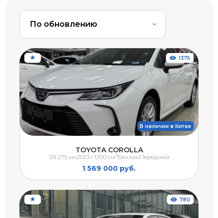
По обновлению
1375
В наличии в Китае
TOYOTA COROLLA
3
29 275 км
2023 г.
1200 см
Бензин
Передний
1 569 000 руб.
780