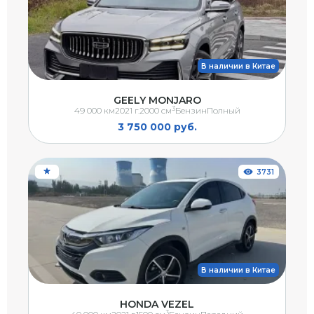
В наличии в Китае
GEELY MONJARO
3
49 000 км
2021 г.
2000 см
Бензин
Полный
3 750 000 руб.
3731
В наличии в Китае
HONDA VEZEL
3