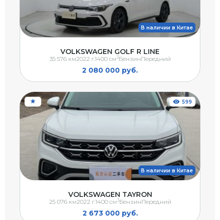
В наличии в Китае
VOLKSWAGEN GOLF R LINE
3
35 576 км
2022 г.
1400 см
Бензин
Передний
2 080 000 руб.
599
В наличии в Китае
VOLKSWAGEN TAYRON
3
25 076 км
2022 г.
1400 см
Бензин
Передний
2 673 000 руб.