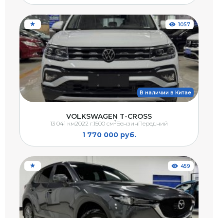
1057
В наличии в Китае
VOLKSWAGEN T-CROSS
3
13 041 км
2022 г.
1500 см
Бензин
Передний
1 770 000 руб.
459