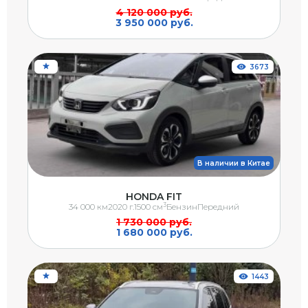
4 120 000 руб.
3 950 000 руб.
3673
В наличии в Китае
HONDA FIT
3
34 000 км
2020 г.
1500 см
Бензин
Передний
1 730 000 руб.
1 680 000 руб.
1443