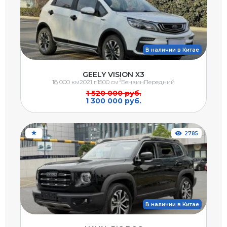
В наличии в Китае
GEELY VISION X3
3
18 000 км
2021 г.
1500 см
Бензин
Передний
1 520 000 руб.
1 300 000 руб.
2785
В наличии в Китае