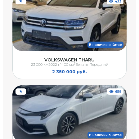
433
В наличии в Китае
VOLKSWAGEN THARU
3
23 000 км
2022 г.
1400 см
Бензин
Передний
2 350 000 руб.
659
В наличии в Китае