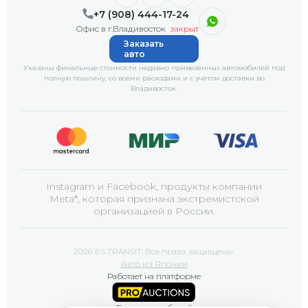
+7 (908) 444-17-24
Офис в г.Владивосток
закрыт
Заказать
авто
Указаны финальные стоимости недавно привезённых автомобилей под
полную пошлину, со всеми расходами и с учётом доставки
во
Владивосток
.
Instagram и Facebook, продукты компании
Meta*, которая признана экстремистской
организацией в России.
2026 ES TRANSIT. Все права защищены.
Авто из Японии
Работает на платформе
Базы автомобилей