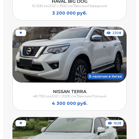
HAVAL BIG DOG
3
10 000 км
2021 г.
1500 см
Бензин
Передний
3 200 000 руб.
2308
В наличии в Китае
NISSAN TERRA
3
48 700 км
2021 г.
2000 см
Бензин
Полный
4 300 000 руб.
1928