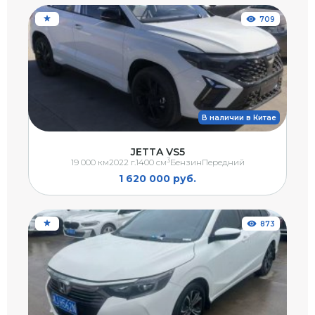
709
В наличии в Китае
JETTA VS5
3
19 000 км
2022 г.
1400 см
Бензин
Передний
1 620 000 руб.
873