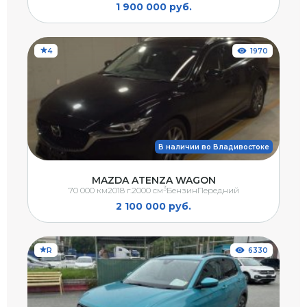
1 900 000 руб.
4
1970
В наличии во Владивостоке
MAZDA ATENZA WAGON
3
70 000 км
2018 г.
2000 см
Бензин
Передний
2 100 000 руб.
R
6330