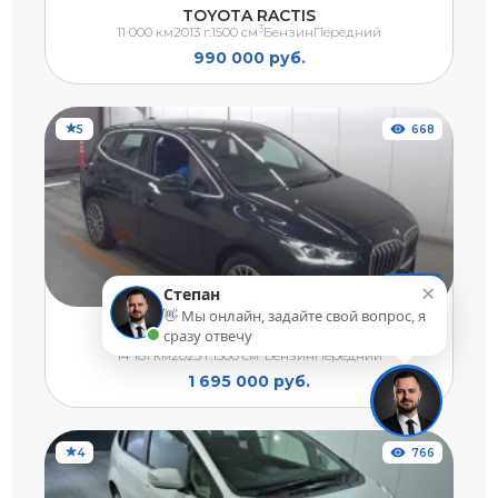
TOYOTA RACTIS
3
11 000 км
2013 г.
1500 см
Бензин
Передний
990 000 руб.
5
668
×
Продан
Степан
👋 Мы онлайн, задайте свой вопрос, я
сразу отвечу
BMW 2-SERIES ACTIVE TOURER
3
14 181 км
2023 г.
1500 см
Бензин
Передний
1 695 000 руб.
4
766