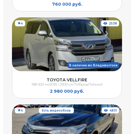
760 000 руб.
4
2538
В наличии во Владивостоке
TOYOTA VELLFIRE
3
198 000 км
2015 г.
2500 см
Гибрид
Полный
2 980 000 руб.
4
Есть видеообзор
4831