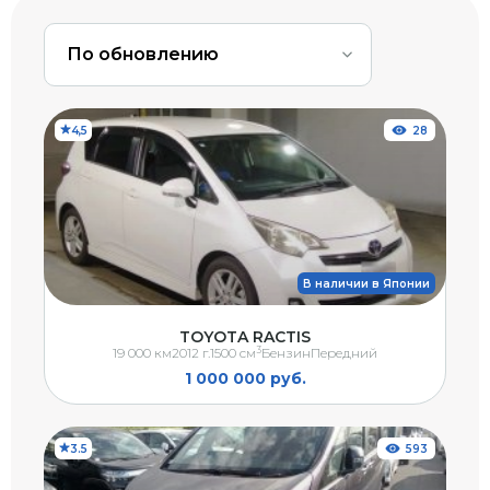
По обновлению
4,5
28
В наличии в Японии
TOYOTA RACTIS
3
19 000 км
2012 г.
1500 см
Бензин
Передний
1 000 000 руб.
3.5
593