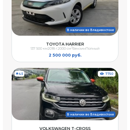
В наличии во Владивостоке
TOYOTA HARRIER
3
137 500 км
2018 г.
2000 см
Бензин
Полный
2 500 000 руб.
4.5
7750
В наличии во Владивостоке
VOLKSWAGEN T-CROSS