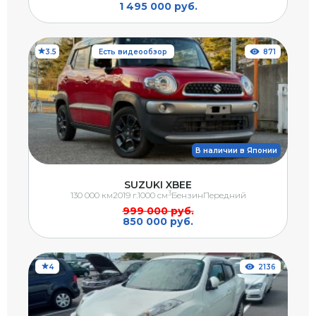
1 495 000 руб.
3.5
Есть видеообзор
871
В наличии в Японии
SUZUKI XBEE
3
130 000 км
2019 г.
1000 см
Бензин
Передний
999 000 руб.
850 000 руб.
4
2136