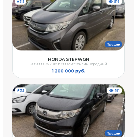
3.5
516
Продан
HONDA STEPWGN
3
205 000 км
2018 г.
1500 см
Бензин
Передний
1 200 000 руб.
3,5
191
Продан