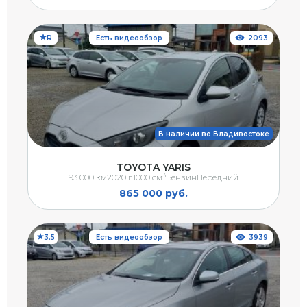
R
Есть видеообзор
2093
В наличии во Владивостоке
TOYOTA YARIS
3
93 000 км
2020 г.
1000 см
Бензин
Передний
865 000 руб.
3.5
Есть видеообзор
3939