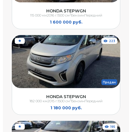
HONDA STEPWGN
3
115 000 км
2016 г.
1500 см
Бензин
Передний
1 600 000 руб.
223
Продан
HONDA STEPWGN
3
182 000 км
2015 г.
1500 см
Бензин
Передний
1 180 000 руб.
195