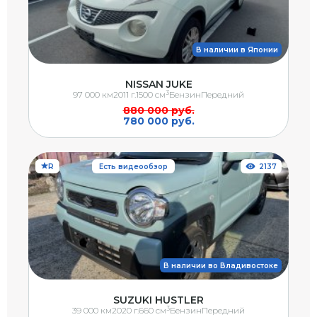
В наличии в Японии
NISSAN JUKE
3
97 000 км
2011 г.
1500 см
Бензин
Передний
880 000 руб.
780 000 руб.
R
Есть видеообзор
2137
В наличии во Владивостоке
SUZUKI HUSTLER
3
39 000 км
2020 г.
660 см
Бензин
Передний