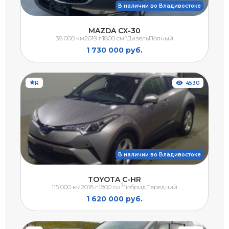
В наличии во Владивостоке
MAZDA CX-30
3
38 000 км
2019 г.
1800 см
Дизель
Полный
1 730 000 руб.
R
4530
В наличии во Владивостоке
TOYOTA C-HR
3
115 000 км
2018 г.
1800 см
Гибрид
Передний
1 620 000 руб.