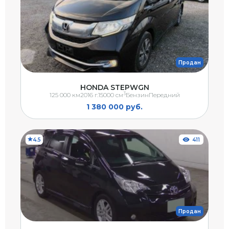
Продан
HONDA STEPWGN
3
125 000 км
2016 г.
15000 см
Бензин
Передний
1 380 000 руб.
4.5
411
Продан