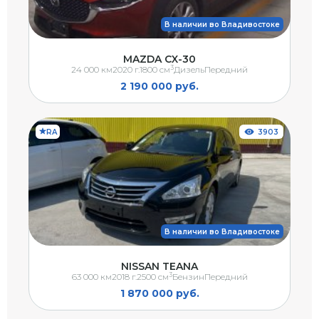
В наличии во Владивостоке
MAZDA CX-30
3
24 000 км
2020 г.
1800 см
Дизель
Передний
2 190 000 руб.
RA
3903
В наличии во Владивостоке
NISSAN TEANA
3
63 000 км
2018 г.
2500 см
Бензин
Передний
1 870 000 руб.