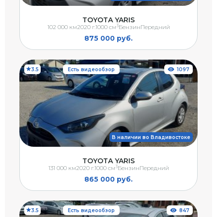
TOYOTA YARIS
3
102 000 км
2020 г.
1000 см
Бензин
Передний
875 000 руб.
3.5
Есть видеообзор
1097
В наличии во Владивостоке
TOYOTA YARIS
3
131 000 км
2020 г.
1000 см
Бензин
Передний
865 000 руб.
3.5
Есть видеообзор
847