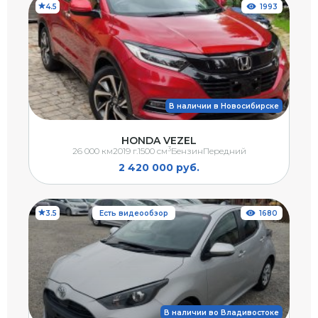
4.5
1993
В наличии в Новосибирске
HONDA VEZEL
3
26 000 км
2019 г.
1500 см
Бензин
Передний
2 420 000 руб.
3.5
Есть видеообзор
1680
В наличии во Владивостоке