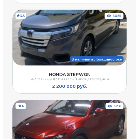
3.5
6085
В наличии во Владивостоке
HONDA STEPWGN
3
142 000 км
2018 г.
2000 см
Гибрид
Передний
2 200 000 руб.
4
3231