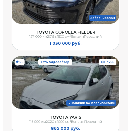
Забронирован
TOYOTA COROLLA FIELDER
3
127 000 км
2015 г.
1500 см
Бензин
Передний
1 030 000 руб.
3.5
Есть видеообзор
3756
В наличии во Владивостоке
TOYOTA YARIS
3
115 000 км
2020 г.
1000 см
Бензин
Передний
865 000 руб.