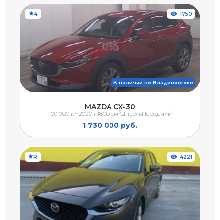
4
1750
В наличии во Владивостоке
MAZDA CX-30
3
100 000 км
2020 г.
1800 см
Дизель
Передний
1 730 000 руб.
R
4221