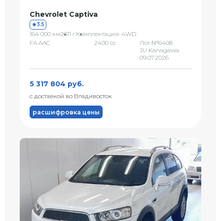
Chevrolet Captiva
3.5
164 000 км
2011 г.
Комплектация: 4WD
FA AAC
2400 сс
Лот №6408
JU Kanagawa
09.07.2026
5 317 804 руб.
с доставкой во Владивосток
расшифровка цены