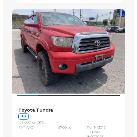
Toyota Tundra
3
132 000 км
2010 г.
FAT AAC
5700 сс
Лот №3012
JU Nara
18.07.2026