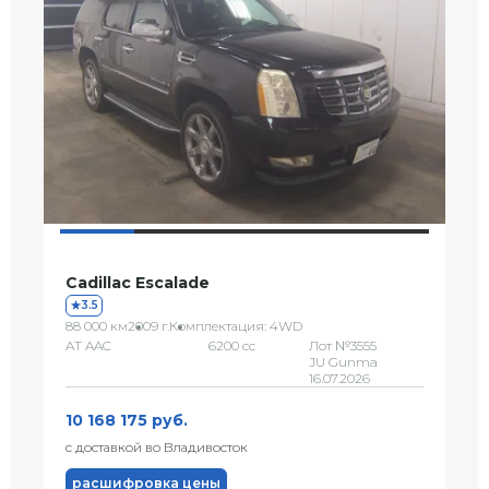
Cadillac Escalade
3.5
88 000 км
2009 г.
Комплектация: 4WD
AT AAC
6200 сс
Лот №3555
JU Gunma
16.07.2026
10 168 175 руб.
с доставкой во Владивосток
расшифровка цены