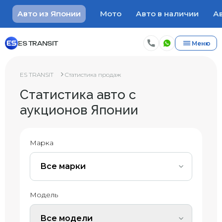
Авто из Японии
Мото
Авто в наличии
Ав
ES TRANSIT
Меню
ES TRANSIT
Статистика продаж
Статистика авто с
аукционов Японии
Марка
Все марки
Модель
Все модели