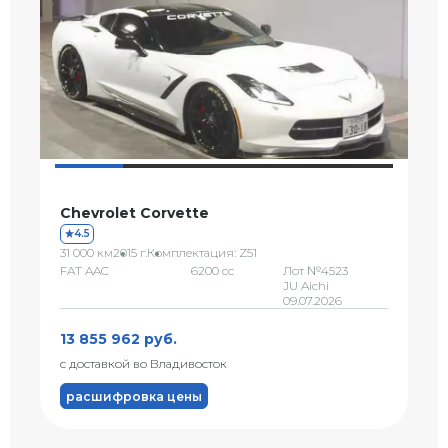
Chevrolet Corvette
4.5
31 000 км
2015 г.
Комплектация: Z51
FAT AAC
6200 сс
Лот №4523
JU Aichi
09.07.2026
13 855 962 руб.
с доставкой во Владивосток
расшифровка цены