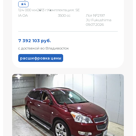
4
124 000 км
2013 г.
Комплектация: SE
IA OA
3500 сс
Лот №2197
JU Fukushima
09.07.2026
7 392 103 руб.
с доставкой во Владивосток
расшифровка цены