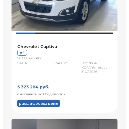
Chevrolet Captiva
4
90 000 км
2015 г.
FAT AC
2400 сс
Лот №64
KCAA Yamaguchi
31.07.2026
5 323 284 руб.
с доставкой во Владивосток
расшифровка цены