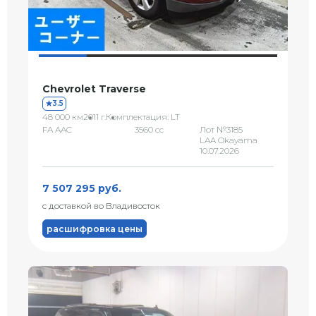
Chevrolet Traverse
3.5
48 000 км
2011 г.
Комплектация: LT
FA AAC
3560 сс
Лот №3185
LAA Okayama
10.07.2026
7 507 295 руб.
с доставкой во Владивосток
расшифровка цены