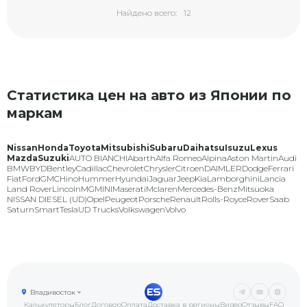
Найдено всего:
12
Статистика цен на авто из Японии по
маркам
Nissan
Honda
Toyota
Mitsubishi
Subaru
Daihatsu
Isuzu
Lexus
Mazda
Suzuki
AUTO BIANCHI
Abarth
Alfa Romeo
Alpina
Aston Martin
Audi
BMW
BYD
Bentley
Cadillac
Chevrolet
Chrysler
Citroen
DAIMLER
Dodge
Ferrari
Fiat
Ford
GMC
Hino
Hummer
Hyundai
Jaguar
Jeep
Kia
Lamborghini
Lancia
Land Rover
Lincoln
MG
MINI
Maserati
Mclaren
Mercedes-Benz
Mitsuoka
NISSAN DIESEL (UD)
Opel
Peugeot
Porsche
Renault
Rolls-Royce
Rover
Saab
Saturn
Smart
Tesla
UD Trucks
Volkswagen
Volvo
Владивосток
Калькуляторы
Блог
Договор
Оплата
Доставка в регионы
Видео
Отзывы
FAQ