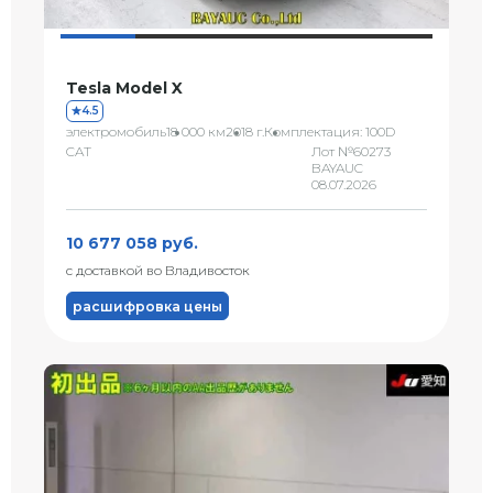
Tesla Model X
4.5
электромобиль
18 000 км
2018 г.
Комплектация: 100D
CAT
Лот №60273
BAYAUC
08.07.2026
10 677 058 руб.
с доставкой во Владивосток
расшифровка цены