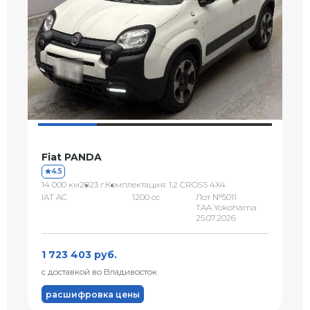
Fiat PANDA
4.5
14 000 км
2023 г.
Комплектация: 1.2 CROSS 4X4
IAT AC
1200 сс
Лот №5011
TAA Yokohama
25.07.2026
1 723 403 руб.
с доставкой во Владивосток
расшифровка цены