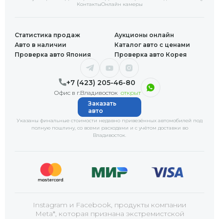
Контакты
Онлайн камеры
Статистика продаж
Аукционы онлайн
Авто в наличии
Каталог авто с ценами
Проверка авто Япония
Проверка авто Корея
+7 (423) 205-46-80
Офис в г.Владивосток
открыт
Заказать
авто
Указаны финальные стоимости недавно привезённых автомобилей под
полную пошлину, со всеми расходами и с учётом доставки
во
Владивосток
.
Instagram и Facebook, продукты компании
Meta*, которая признана экстремистской