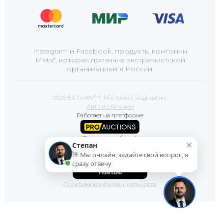
Instagram и Facebook, продукты компании
Meta*, которая признана экстремистской
организацией в России.
2026 ES TRANSIT. Все права защищены.
Авто из Японии
Работает на платформе
Базы автомобилей
×
Степан
👋 Мы онлайн, задайте свой вопрос, я
Сайт продвигает
сразу отвечу
Политика конфиденциальности