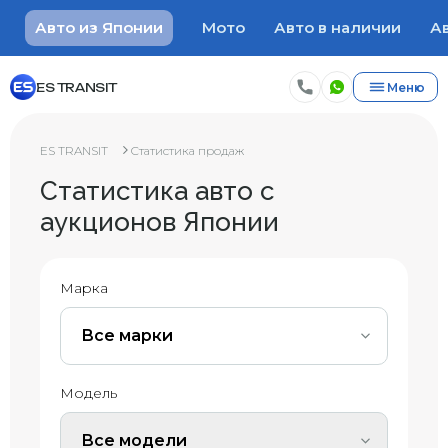
Авто из Японии
Мото
Авто в наличии
Ав
ES TRANSIT
Меню
ES TRANSIT
Статистика продаж
Статистика авто с
аукционов Японии
Марка
Все марки
Модель
Все модели