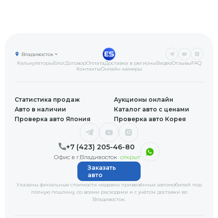
Владивосток
Калькуляторы
Блог
Договор
Оплата
Доставка в регионы
Видео
Отзывы
FAQ
Контакты
Онлайн камеры
Статистика продаж
Аукционы онлайн
Авто в наличии
Каталог авто с ценами
Проверка авто Япония
Проверка авто Корея
+7 (423) 205-46-80
Офис в г.Владивосток
открыт
Заказать
авто
Указаны финальные стоимости недавно привезённых автомобилей под
полную пошлину, со всеми расходами и с учётом доставки
во
Владивосток
.