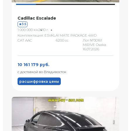
Cadillac Escalade
3.5
1 000 000 км
2010 г.
Комплектация: ESVKLAI MATE PACKAGE 4WD
CAT AAC
6200 сс
Лот №30161
MIRIVE Osaka
16.07.2026
10 161 179 руб.
с доставкой во Владивосток
расшифровка цены