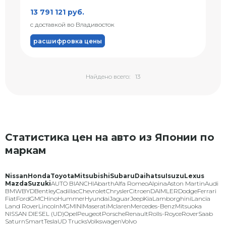
13 791 121 руб.
с доставкой во Владивосток
расшифровка цены
Найдено всего:
13
Статистика цен на авто из Японии по
маркам
Nissan
Honda
Toyota
Mitsubishi
Subaru
Daihatsu
Isuzu
Lexus
Mazda
Suzuki
AUTO BIANCHI
Abarth
Alfa Romeo
Alpina
Aston Martin
Audi
BMW
BYD
Bentley
Cadillac
Chevrolet
Chrysler
Citroen
DAIMLER
Dodge
Ferrari
Fiat
Ford
GMC
Hino
Hummer
Hyundai
Jaguar
Jeep
Kia
Lamborghini
Lancia
Land Rover
Lincoln
MG
MINI
Maserati
Mclaren
Mercedes-Benz
Mitsuoka
NISSAN DIESEL (UD)
Opel
Peugeot
Porsche
Renault
Rolls-Royce
Rover
Saab
Saturn
Smart
Tesla
UD Trucks
Volkswagen
Volvo