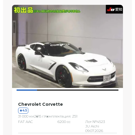
Chevrolet Corvette
4.5
31 000 км
2015 г.
Комплектация: Z51
FAT AAC
6200 сс
Лот №4523
JU Aichi
09.07.2026