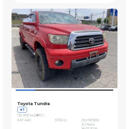
Toyota Tundra
3
132 000 км
2010 г.
FAT AAC
5700 сс
Лот №3012
JU Nara
18.07.2026