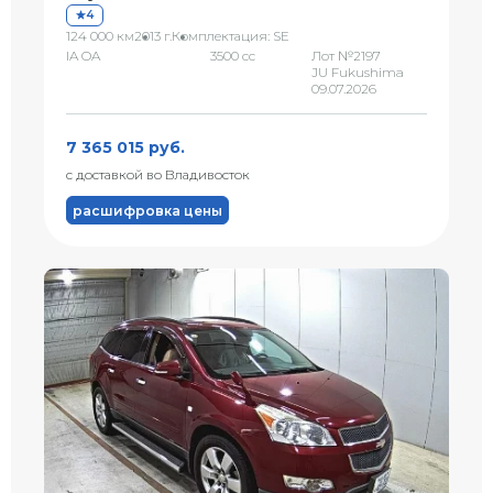
4
124 000 км
2013 г.
Комплектация: SE
IA OA
3500 сс
Лот №2197
JU Fukushima
09.07.2026
7 365 015 руб.
с доставкой во Владивосток
расшифровка цены