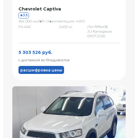
Chevrolet Captiva
3.5
164 000 км
2011 г.
Комплектация: 4WD
FA AAC
2400 сс
Лот №6408
JU Kanagawa
09.07.2026
5 303 526 руб.
с доставкой во Владивосток
расшифровка цены