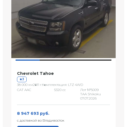
Chevrolet Tahoe
3
38 000 км
2011 г.
Комплектация: LTZ 4WD
CAT AAC
5320 сс
Лот №5009
TAA Shikoku
07.07.2026
8 947 693 руб.
с доставкой во Владивосток