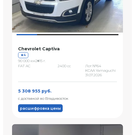
Chevrolet Captiva
4
90 000 км
2015 г.
FAT AC
2400 сс
Лот №64
KCAA Yamaguchi
31.07.2026
5 308 955 руб.
с доставкой во Владивосток
расшифровка цены