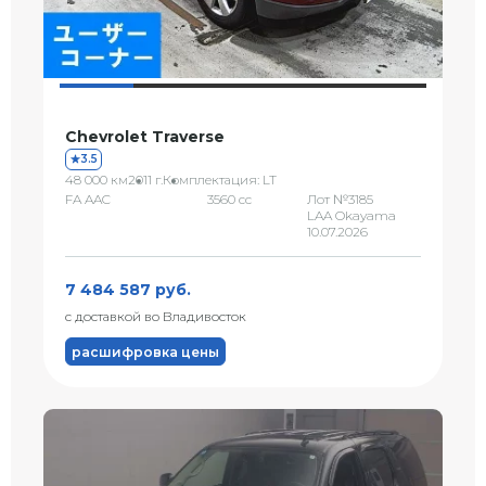
Chevrolet Traverse
3.5
48 000 км
2011 г.
Комплектация: LT
FA AAC
3560 сс
Лот №3185
LAA Okayama
10.07.2026
7 484 587 руб.
с доставкой во Владивосток
расшифровка цены