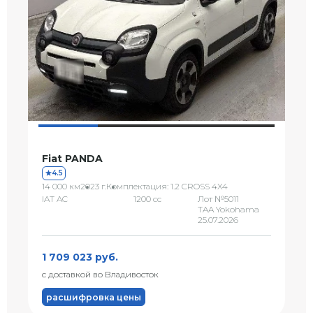
Fiat PANDA
4.5
14 000 км
2023 г.
Комплектация: 1.2 CROSS 4X4
IAT AC
1200 сс
Лот №5011
TAA Yokohama
25.07.2026
1 709 023 руб.
с доставкой во Владивосток
расшифровка цены