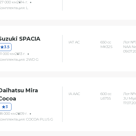
127 000 км
2014 г.
Комплектация: L
Suzuki SPACIA
IAT AC
650 сс
Лот №
MK32S
NAA N
3.5
09.07.2
11 000 км
2013 г.
Комплектация: 2WD G
Daihatsu Mira
IA AAC
600 сс
Лот №4
Cocoa
L675S
JU Miy
17.07.2
3
18 000 км
2009 г.
Комплектация: COCOA PLUS G