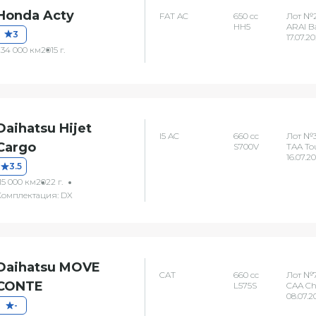
Honda Acty
FAT AC
650 сс
Лот №
HH5
ARAI B
3
17.07.2
234 000 км
2015 г.
Daihatsu Hijet
I5 AC
660 сс
Лот №
Cargo
S700V
TAA To
16.07.2
3.5
15 000 км
2022 г.
Комплектация: DX
Daihatsu MOVE
CAT
660 сс
Лот №7
CONTE
L575S
CAA C
08.07.2
-