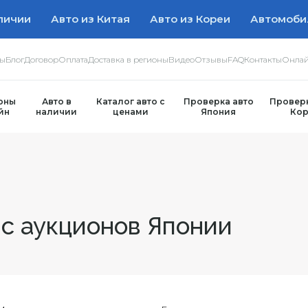
личии
Авто из Китая
Авто из Кореи
Автомоби
ры
Блог
Договор
Оплата
Доставка в регионы
Видео
Отзывы
FAQ
Контакты
Онлай
оны
Авто в
Каталог авто с
Проверка авто
Проверк
йн
наличии
ценами
Япония
Кор
 с аукционов Японии