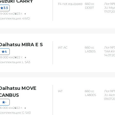
Suzuki CARRY
F4 not equipped
660 сс
Лот №6
DD51T
JU Miy
3.5
17.07.2
29 000 км
2023 г.
Комплектация: 4WD
Daihatsu MIRA E S
IAT AC
660 сс
Лот №
LA350S
TAA Ki
4
14.07.2
69 000 км
2022 г.
Комплектация: L SA3
Daihatsu MOVE
IAT
660 сс
Лот №1
CANBUS
LA800S
JU Aich
09.07.2
-
36 000 км
2022 г.
Комплектация: G SA3