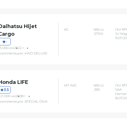
Daihatsu Hijet
AC
660 сс
Лот №9
Cargo
S710V
JU Niig
10.07.2
-
35 000 км
2022 г.
Комплектация: 4WD DELUXE
Honda LIFE
IAT AAC
660 сс
Лот №
JB5
SAA
3.5
Hamam
221 000 км
2008 г.
16.07.2
Комплектация: SPECIAL DIVA