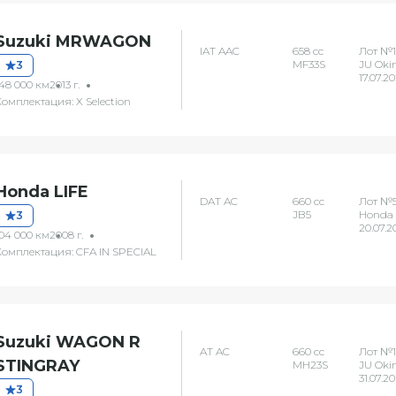
Suzuki MRWAGON
IAT AAC
658 сс
Лот №1
MF33S
JU Oki
3
17.07.2
148 000 км
2013 г.
Комплектация: X Selection
Honda LIFE
DAT AC
660 сс
Лот №5
JB5
Honda
3
20.07.2
104 000 км
2008 г.
Комплектация: CFA IN SPECIAL
Suzuki WAGON R
AT AC
660 сс
Лот №1
STINGRAY
MH23S
JU Oki
31.07.2
3