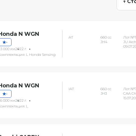
↑ Ст
Honda N WGN
AT
660 сс
Лот №1
JH4
JU Aich
-
09.07.2
23 000 км
2022 г.
Комплектация: L Honda Sensing
Honda N WGN
IAT
660 сс
Лот №7
JH3
CAA C
-
15.07.2
36 000 км
2022 г.
Комплектация: L