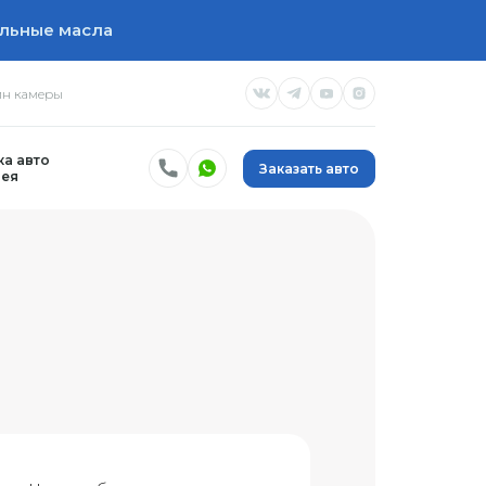
льные масла
н камеры
а авто
Заказать авто
ея