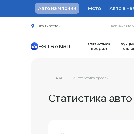
Авто из Японии
Мото
Авто в на
Владивосток
Калькулято
Статистика
Аукци
ES TRANSIT
продаж
онла
ES TRANSIT
Статистика продаж
Статистика авто