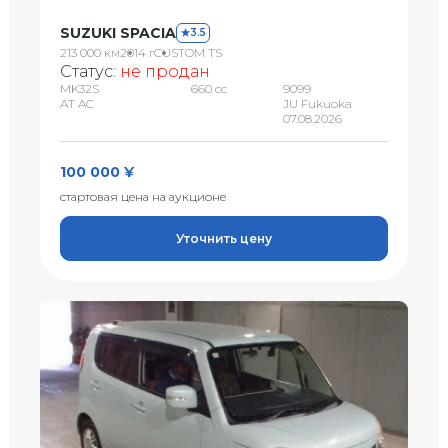
SUZUKI SPACIA
3.5
213 000 км
2014 г
CUSTOM TS
Статус:
не продан
MK32S
660 сс
9099
AT AC
JU Fukuoka
07.08.2026
100 000 ¥
стартовая цена на аукционе
Уточнить цену