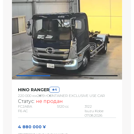
HINO RANGER
4
220 000 км
2019 г
CONTAINER EXCLUSIVE USE CAR
Статус:
не продан
FC2ABA
5120 сс
3122
F6 AC
Isuzu Kobe
07.08.2026
4 880 000 ¥