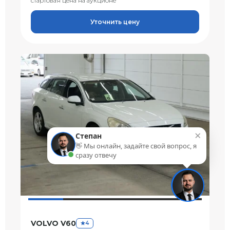
стартовая цена на аукционе
Уточнить цену
×
Степан
👋 Мы онлайн, задайте свой вопрос, я
сразу отвечу
VOLVO V60
4