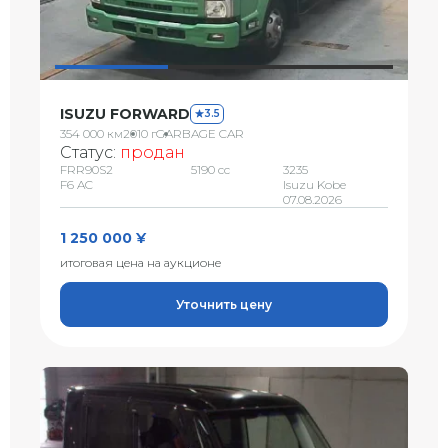
ISUZU FORWARD
3.5
354 000 км
2010 г
GARBAGE CAR
Статус:
продан
FRR90S2
5190 сс
3235
F6 AC
Isuzu Kobe
07.08.2026
1 250 000 ¥
итоговая цена на аукционе
Уточнить цену