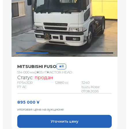
MITSUBISHI FUSO
R
514 000 км
2005 г
TRACTOR HEAD
Статус:
продан
FP54JDR
12880 сс
3240
F7 AC
Isuzu Kobe
07.08.2026
895 000 ¥
итоговая цена на аукционе
Уточнить цену