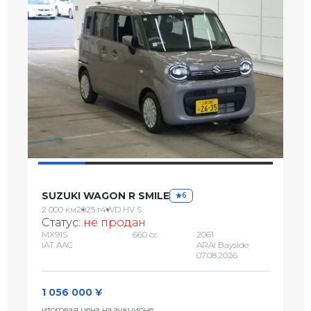
SUZUKI WAGON R SMILE
6
2 000 км
2025 г
4WD HV S
Статус:
не продан
MX91S
660 сс
2061
IAT AAC
ARAI Bayside
07.08.2026
1 056 000 ¥
итоговая цена на аукционе