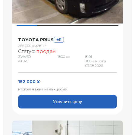
TOYOTA PRIUS
R
265 000 км
2011 г
Статус:
продан
ZVW30
1800 сс
8191
AT AC
JU Fukuoka
07.08.2026
152 000 ¥
итоговая цена на аукционе
Уточнить цену