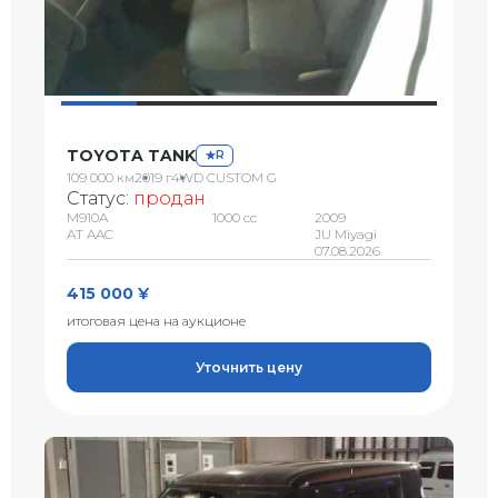
TOYOTA TANK
R
109 000 км
2019 г
4WD CUSTOM G
Статус:
продан
M910A
1000 сс
2009
AT AAC
JU Miyagi
07.08.2026
415 000 ¥
итоговая цена на аукционе
Уточнить цену