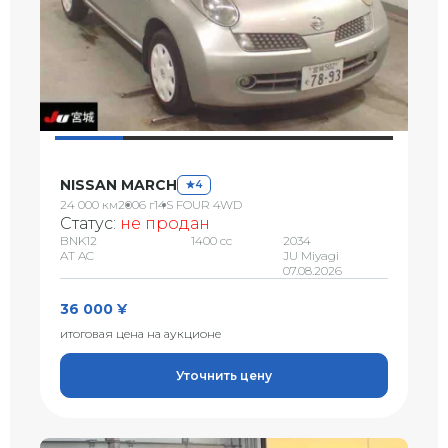
NISSAN MARCH
4
24 000 км
2006 г
14S FOUR 4WD
Статус:
не продан
BNK12
1400 сс
2034
AT AC
JU Miyagi
07.08.2026
36 000 ¥
итоговая цена на аукционе
Уточнить цену