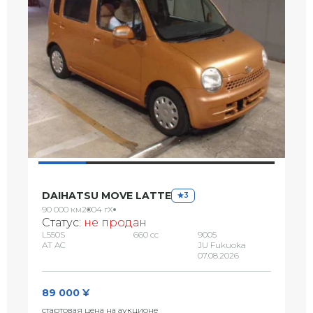
DAIHATSU MOVE LATTE
3
90 000 км
2004 г
X
Статус:
не продан
L550S
660 сс
9005
AT AC
JU Fukuoka
07.08.2026
89 000 ¥
стартовая цена на аукционе