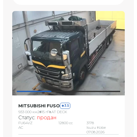
MITSUBISHI FUSO
3.5
933 000 км
2015 г
FLAT DECK
Статус:
продан
FU64VZ
12800 сс
3178
AC
Isuzu Kobe
07.08.2026