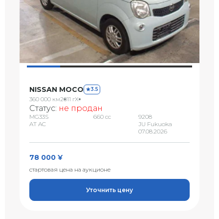
NISSAN MOCO
3.5
360 000 км
2011 г
X
Статус:
не продан
MG33S
660 сс
9208
AT AC
JU Fukuoka
07.08.2026
78 000 ¥
стартовая цена на аукционе
Уточнить цену