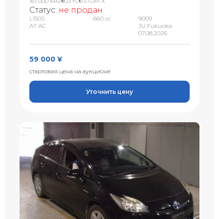
161 000 км
2003 г
CUSTOM X
Статус:
не продан
L150S
660 сс
9009
AT AC
JU Fukuoka
07.08.2026
59 000 ¥
стартовая цена на аукционе
Уточнить цену