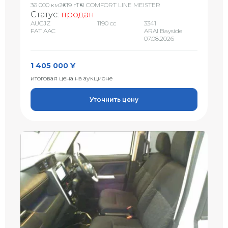
36 000 км
2019 г
TSI COMFORT LINE MEISTER
Статус:
продан
AUCJZ
1190 сс
3341
FAT AAC
ARAI Bayside
07.08.2026
1 405 000 ¥
итоговая цена на аукционе
Уточнить цену