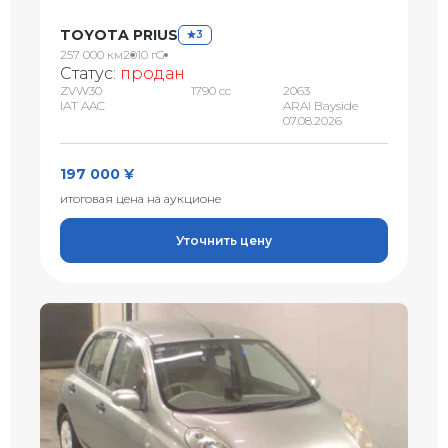
TOYOTA PRIUS
3
257 000 км
2010 г
G
Статус:
продан
ZVW30
1790 сс
2063
IAT AAC
ARAI Bayside
07.08.2026
197 000 ¥
итоговая цена на аукционе
Уточнить цену