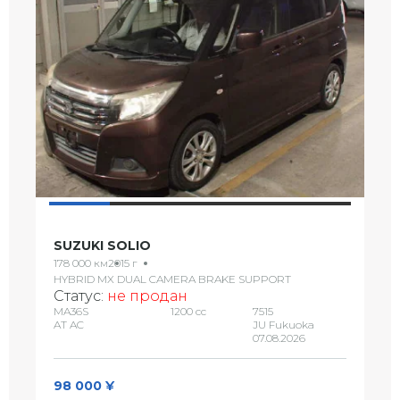
SUZUKI SOLIO
178 000 км
2015 г
HYBRID MX DUAL CAMERA BRAKE SUPPORT
Статус:
не продан
MA36S
1200 сс
7515
AT AC
JU Fukuoka
07.08.2026
98 000 ¥