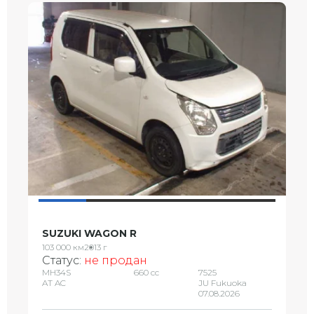
SUZUKI WAGON R
103 000 км
2013 г
Статус:
не продан
MH34S
660 сс
7525
AT AC
JU Fukuoka
07.08.2026