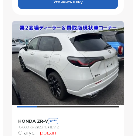
Уточнить цену
HONDA ZR-V
***
18 000 км
2023 г
E:HEV Z
Статус:
продан