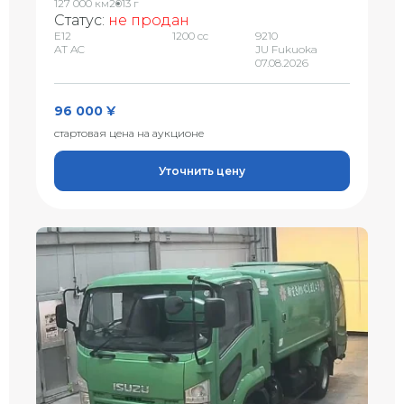
127 000 км
2013 г
Статус:
не продан
E12
1200 сс
9210
AT AC
JU Fukuoka
07.08.2026
96 000 ¥
стартовая цена на аукционе
Уточнить цену