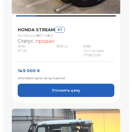
HONDA STREAM
3
114 000 км
2007 г
RSZ
Статус:
продан
RN6
1800 сс
8188
AT AC
JU Fukuoka
07.08.2026
149 000 ¥
итоговая цена на аукционе
Уточнить цену