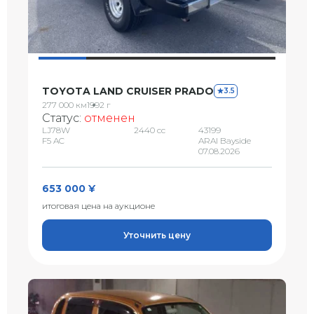
TOYOTA LAND CRUISER PRADO
3.5
277 000 км
1992 г
Статус:
отменен
LJ78W
2440 сс
43199
F5 AC
ARAI Bayside
07.08.2026
653 000 ¥
итоговая цена на аукционе
Уточнить цену