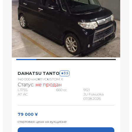
DAIHATSU TANTO
3.5
140 000 км
2011 г
CUSTOM X
Статус:
не продан
L375S
660 сс
9121
AT AC
JU Fukuoka
07.08.2026
79 000 ¥
стартовая цена на аукционе