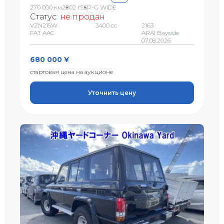
270 000 км
2002 г
SSR-G WIDE
Статус:
не продан
VZN215W
3400 сс
2163
FAT AAC
ARAI Bayside
07.08.2026
680 000 ¥
стартовая цена на аукционе
Уточнить цену