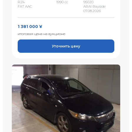
RZ4
1990 сс
95020
FAT AAC
ARAI Bayside
07.08.2026
1 381 000 ¥
итоговая цена на аукционе
Уточнить цену