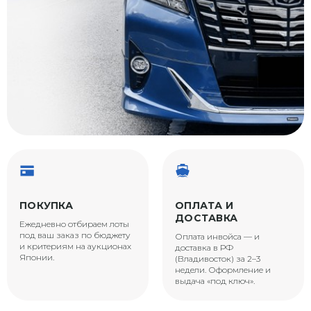
ПОКУПКА
ОПЛАТА И
ДОСТАВКА
Ежедневно отбираем лоты
под ваш заказ по бюджету
Оплата инвойса — и
и критериям на аукционах
доставка в РФ
Японии.
(Владивосток) за 2–3
недели. Оформление и
выдача «под ключ».