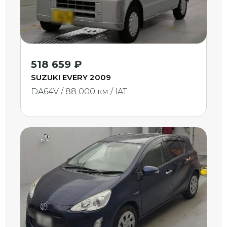
518 659 ₽
SUZUKI EVERY 2009
DA64V / 88 000 км / IAT