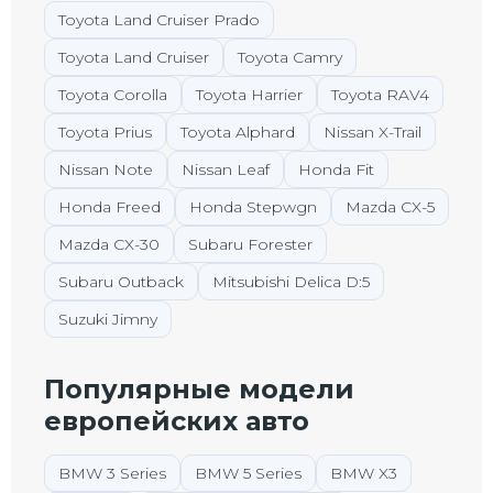
Toyota Land Cruiser Prado
Toyota Land Cruiser
Toyota Camry
Toyota Corolla
Toyota Harrier
Toyota RAV4
Toyota Prius
Toyota Alphard
Nissan X-Trail
Nissan Note
Nissan Leaf
Honda Fit
Honda Freed
Honda Stepwgn
Mazda CX-5
Mazda CX-30
Subaru Forester
Subaru Outback
Mitsubishi Delica D:5
Suzuki Jimny
Популярные модели
европейских авто
BMW 3 Series
BMW 5 Series
BMW X3