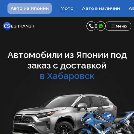
Авто из Японии
Мото
Авто в наличии
Ав
ES TRANSIT
Меню
Автомобили из Японии под
заказ с доставкой
в Хабаровск