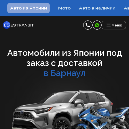
Авто из Японии
Мото
Авто в наличии
Ав
ES TRANSIT
Меню
Автомобили из Японии под
заказ с доставкой
в Барнаул