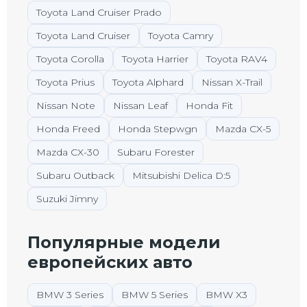
Toyota Land Cruiser Prado
Toyota Land Cruiser
Toyota Camry
Toyota Corolla
Toyota Harrier
Toyota RAV4
Toyota Prius
Toyota Alphard
Nissan X-Trail
Nissan Note
Nissan Leaf
Honda Fit
Honda Freed
Honda Stepwgn
Mazda CX-5
Mazda CX-30
Subaru Forester
Subaru Outback
Mitsubishi Delica D:5
Suzuki Jimny
Популярные модели
европейских авто
BMW 3 Series
BMW 5 Series
BMW X3