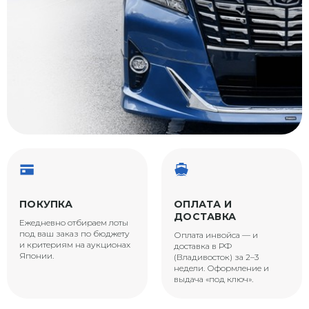
ПОКУПКА
ОПЛАТА И
ДОСТАВКА
Ежедневно отбираем лоты
под ваш заказ по бюджету
Оплата инвойса — и
и критериям на аукционах
доставка в РФ
Японии.
(Владивосток) за 2–3
недели. Оформление и
выдача «под ключ».