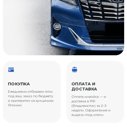
ПОКУПКА
ОПЛАТА И
ДОСТАВКА
Ежедневно отбираем лоты
под ваш заказ по бюджету
Оплата инвойса — и
и критериям на аукционах
доставка в РФ
Японии.
(Владивосток) за 2–3
недели. Оформление и
выдача «под ключ».