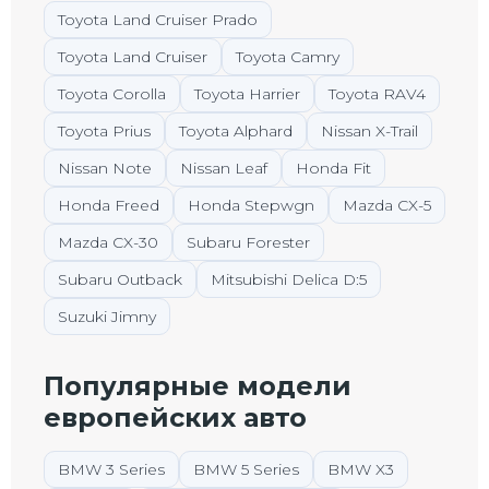
Toyota Land Cruiser Prado
Toyota Land Cruiser
Toyota Camry
Toyota Corolla
Toyota Harrier
Toyota RAV4
Toyota Prius
Toyota Alphard
Nissan X-Trail
Nissan Note
Nissan Leaf
Honda Fit
Honda Freed
Honda Stepwgn
Mazda CX-5
Mazda CX-30
Subaru Forester
Subaru Outback
Mitsubishi Delica D:5
Suzuki Jimny
Популярные модели
европейских авто
BMW 3 Series
BMW 5 Series
BMW X3