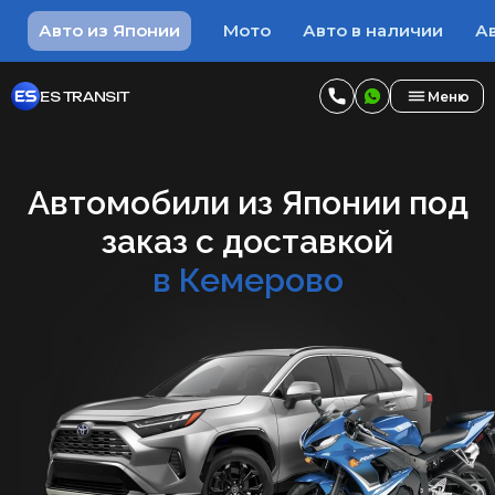
Авто из Японии
Мото
Авто в наличии
Ав
ES TRANSIT
Меню
Автомобили из Японии под
заказ с доставкой
в Кемерово