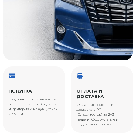
ПОКУПКА
ОПЛАТА И
ДОСТАВКА
Ежедневно отбираем лоты
под ваш заказ по бюджету
Оплата инвойса — и
и критериям на аукционах
доставка в РФ
Японии.
(Владивосток) за 2–3
недели. Оформление и
выдача «под ключ».