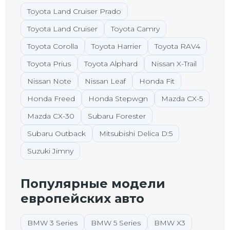
Toyota Land Cruiser Prado
Toyota Land Cruiser
Toyota Camry
Toyota Corolla
Toyota Harrier
Toyota RAV4
Toyota Prius
Toyota Alphard
Nissan X-Trail
Nissan Note
Nissan Leaf
Honda Fit
Honda Freed
Honda Stepwgn
Mazda CX-5
Mazda CX-30
Subaru Forester
Subaru Outback
Mitsubishi Delica D:5
Suzuki Jimny
Популярные модели
европейских авто
BMW 3 Series
BMW 5 Series
BMW X3