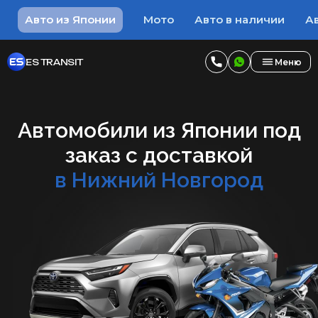
Авто из Японии
Мото
Авто в наличии
Ав
ES TRANSIT
Меню
Автомобили из Японии под
заказ с доставкой
в Нижний Новгород