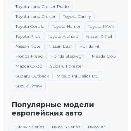
Toyota Land Cruiser Prado
Toyota Land Cruiser
Toyota Camry
Toyota Corolla
Toyota Harrier
Toyota RAV4
Toyota Prius
Toyota Alphard
Nissan X-Trail
Nissan Note
Nissan Leaf
Honda Fit
Honda Freed
Honda Stepwgn
Mazda CX-5
Mazda CX-30
Subaru Forester
Subaru Outback
Mitsubishi Delica D:5
Suzuki Jimny
Популярные модели
европейских авто
BMW 3 Series
BMW 5 Series
BMW X3