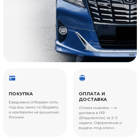
ПОКУПКА
ОПЛАТА И
ДОСТАВКА
Ежедневно отбираем лоты
под ваш заказ по бюджету
Оплата инвойса — и
и критериям на аукционах
доставка в РФ
Японии.
(Владивосток) за 2–3
недели. Оформление и
выдача «под ключ».