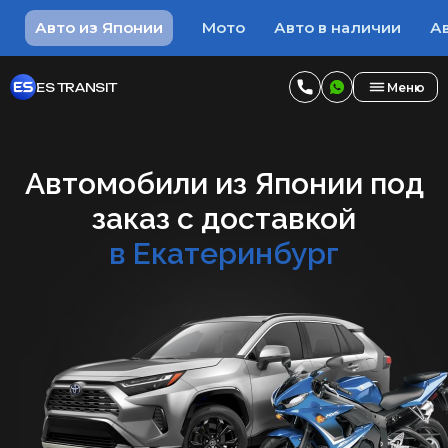
Авто из Японии
Мото
Авто в наличии
Ав
ES TRANSIT
Меню
Автомобили из Японии под
заказ с доставкой
в Екатеринбург