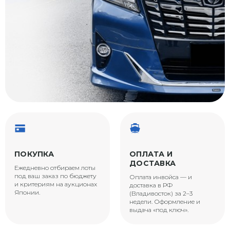
ПОКУПКА
ОПЛАТА И
ДОСТАВКА
Ежедневно отбираем лоты
под ваш заказ по бюджету
Оплата инвойса — и
и критериям на аукционах
доставка в РФ
Японии.
(Владивосток) за 2–3
недели. Оформление и
выдача «под ключ».