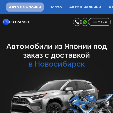
Авто из Японии
Мото
Авто в наличии
Ав
ES TRANSIT
Меню
Автомобили из Японии под
заказ с доставкой
в Новосибирск