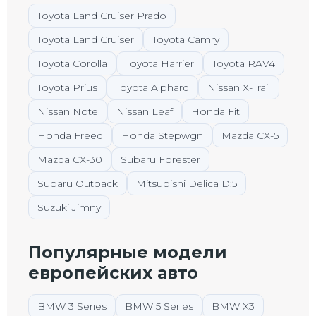
Toyota Land Cruiser Prado
Toyota Land Cruiser
Toyota Camry
Toyota Corolla
Toyota Harrier
Toyota RAV4
Toyota Prius
Toyota Alphard
Nissan X-Trail
Nissan Note
Nissan Leaf
Honda Fit
Honda Freed
Honda Stepwgn
Mazda CX-5
Mazda CX-30
Subaru Forester
Subaru Outback
Mitsubishi Delica D:5
Suzuki Jimny
Популярные модели
европейских авто
BMW 3 Series
BMW 5 Series
BMW X3