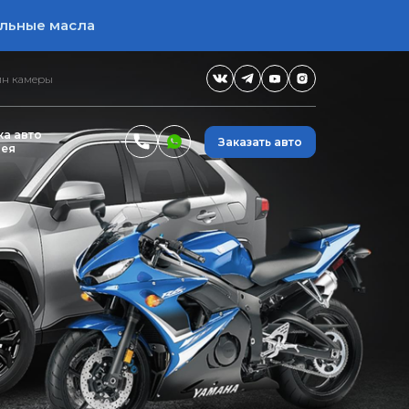
льные масла
н камеры
а авто
Заказать авто
ея