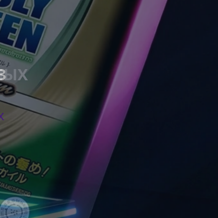
НЫХ
x