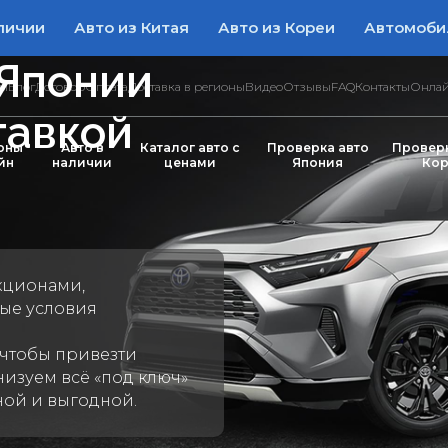
личии
Авто из Китая
Авто из Кореи
Автомоби
 Японии
ры
Блог
Договор
Оплата
Доставка в регионы
Видео
Отзывы
FAQ
Контакты
Онлай
тавкой
оны
Авто в
Каталог авто с
Проверка авто
Проверк
йн
наличии
ценами
Япония
Кор
кционами
,
ые условия
 чтобы привезти
низуем всё «под ключ»
ной и выгодной.