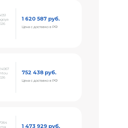
051
1 620 587 руб.
agoya
026
Цена с доставко в РФ
24067
752 438 руб.
ntou
026
Цена с доставко в РФ
7064
1 473 929 руб.
nma