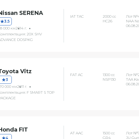
Nissan SERENA
IAT TAC
2000 сс
Лот №4
HC26
NAA N
3.5
06.08.2
58 000 км
2014 г.
Комплектация: 20X SHV
ADVANCE DOSPKG
Toyota Vitz
FAT AC
1300 сс
Лот №
NSP130
TAA Ka
3
06.08.2
170 000 км
2011 г.
Комплектация: F SMART S TOP
PACKAGE
Honda FIT
AT AAC
1500 сс
Лот №
GR4
JU Gu
4