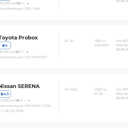
06.08.2
16 000 км
2015 г.
Комплектация: DRY VAN
Toyota Probox
AT AC
1300 сс
Лот №
NSP160V
NAA N
4
06.08.2
78 000 км
2021 г.
Комплектация: DX COMFORT
Nissan SERENA
IAT AAC
2000 сс
Лот №1
FC28
NAA N
4.5
06.08.2
49 000 км
2024 г.
Комплектация: HIGHWAY STAR
V V SELECTION