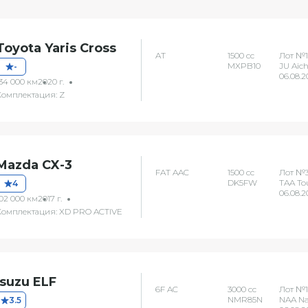
Toyota Yaris Cross
AT
1500 сс
Лот №1
MXPB10
JU Aich
-
06.08.2
134 000 км
2020 г.
Комплектация: Z
Mazda CX-3
FAT AAC
1500 сс
Лот №3
DK5FW
TAA To
4
06.08.2
102 000 км
2017 г.
Комплектация: XD PRO ACTIVE
Isuzu ELF
6F AC
3000 сс
Лот №1
NMR85N
NAA N
3.5