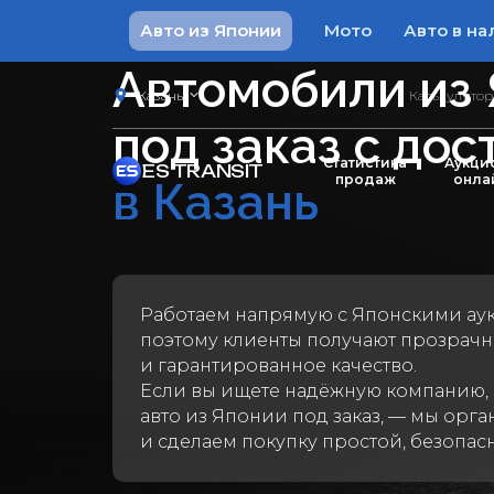
Авто из Японии
Мото
Авто в на
Автомобили из
Казань
Калькулято
под заказ с дос
Статистика
Аукци
ES TRANSIT
продаж
онла
в Казань
Работаем напрямую с
Японскими ау
поэтому клиенты получают прозрачн
и гарантированное качество.
Если вы ищете надёжную компанию,
авто из Японии под заказ, — мы орга
и сделаем покупку простой, безопас